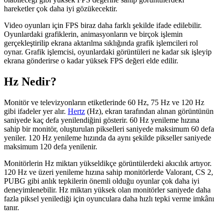
hareketler çok daha iyi gözükecektir.
Video oyunları için FPS biraz daha farklı şekilde ifade edilebilir.
Oyunlardaki grafiklerin, animasyonların ve birçok işlemin
gerçekleştirilip ekrana aktarılma sıklığında grafik işlemcileri rol
oynar. Grafik işlemcisi, oyunlardaki görüntüleri ne kadar sık işleyip
ekrana gönderirse o kadar yüksek FPS değeri elde edilir.
Hz Nedir?
Monitör ve televizyonların etiketlerinde 60 Hz, 75 Hz ve 120 Hz
gibi ifadeler yer alır.
Hertz
(Hz), ekran tarafından alınan görüntünün
saniyede kaç defa yenilendiğini gösterir. 60 Hz yenileme hızına
sahip bir monitör, oluşturulan pikselleri saniyede maksimum 60 defa
yeniler. 120 Hz yenileme hızında da aynı şekilde pikseller saniyede
maksimum 120 defa yenilenir.
Monitörlerin Hz miktarı yükseldikçe görüntülerdeki akıcılık artıyor.
120 Hz ve üzeri yenileme hızına sahip monitörlerde Valorant, CS 2,
PUBG gibi anlık tepkilerin önemli olduğu oyunlar çok daha iyi
deneyimlenebilir. Hz miktarı yüksek olan monitörler saniyede daha
fazla piksel yenilediği için oyunculara daha hızlı tepki verme imkânı
tanır.