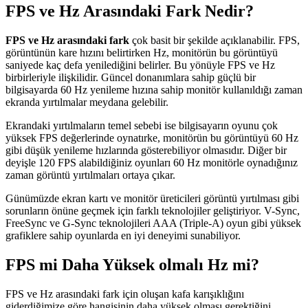
FPS ve Hz Arasındaki Fark Nedir?
FPS ve Hz arasındaki fark
çok basit bir şekilde açıklanabilir. FPS,
görüntünün kare hızını belirtirken Hz, monitörün bu görüntüyü
saniyede kaç defa yenilediğini belirler. Bu yönüyle FPS ve Hz
birbirleriyle ilişkilidir. Güncel donanımlara sahip güçlü bir
bilgisayarda 60 Hz yenileme hızına sahip monitör kullanıldığı zaman
ekranda yırtılmalar meydana gelebilir.
Ekrandaki yırtılmaların temel sebebi ise bilgisayarın oyunu çok
yüksek FPS değerlerinde oynatırke, monitörün bu görüntüyü 60 Hz
gibi düşük yenileme hızlarında gösterebiliyor olmasıdır. Diğer bir
deyişle 120 FPS alabildiğiniz oyunları 60 Hz monitörle oynadığınız
zaman görüntü yırtılmaları ortaya çıkar.
Günümüzde ekran kartı ve monitör üreticileri görüntü yırtılması gibi
sorunların önüne geçmek için farklı teknolojiler geliştiriyor. V-Sync,
FreeSync ve G-Sync teknolojileri AAA (Triple-A) oyun gibi yüksek
grafiklere sahip oyunlarda en iyi deneyimi sunabiliyor.
FPS mi Daha Yüksek olmalı Hz mi?
FPS ve Hz arasındaki fark için oluşan kafa karışıklığını
giderdiğimize göre hangisinin daha yüksek olması gerektiğini