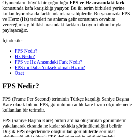
Oyuncuların büyük bir çoğunluğu
FPS ve Hz arasındaki fark
konusunda kafa karışıklığı yaşıyor. Bu iki terim birbirleri yerine
kullanılıyor olsa da farklı anlamlara sahiplerdir. Bu yazımızda FPS
ve Hertz (Hz) terimleri ne anlama gelir sorusunun cevabını
vereceğimiz gibi ikisi arasındaki farkları da oyun tutkunlarıyla
paylaşacağız.
İçindekiler
FPS Nedir?
Hz Nedir?
FPS ve Hz Arasındaki Fark Nedir?
FPS mi Daha Yüksek olmalı Hz mi?
Özet
FPS Nedir?
FPS (Frame Per Second) teriminin Türkçe karşılığı Saniye Başına
Kare olarak bilinir. FPS, görüntünün anlık kare hızını ölçümlemede
kullanılan bir terimdir.
FPS (Saniye Başına Kare) birbiri ardına oluşturulan görüntülerin
yakalanarak ekranda ne kadar sıklıkla görüntülendiğini belirtir.
Düşük FPS değerlerinde oluşturulan görüntülerde sorunlar
olabileceği gibi yüksek FPS değerine sahip görüntülerdeki