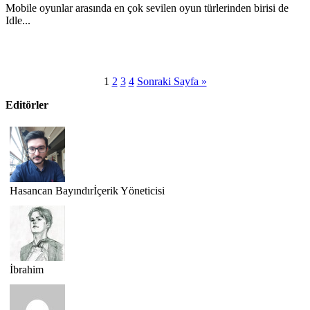
Mobile oyunlar arasında en çok sevilen oyun türlerinden birisi de
Idle...
1
2
3
4
Sonraki Sayfa »
Editörler
Hasancan Bayındır
İçerik Yöneticisi
İbrahim