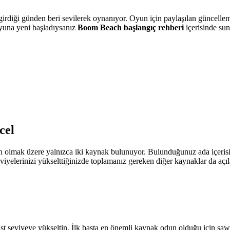
irdiği günden beri sevilerek oynanıyor. Oyun için paylaşılan güncelleme
yuna yeni başladıysanız
Boom Beach başlangıç rehberi
içerisinde sun
cel
 olmak üzere yalnızca iki kaynak bulunuyor. Bulunduğunuz ada içerisin
 seviyelerinizi yükselttiğinizde toplamanız gereken diğer kaynaklar da aç
 üst seviyeye yükseltin. İlk başta en önemli kaynak odun olduğu için sa