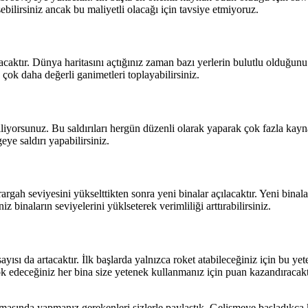
kesebilirsiniz ancak bu maliyetli olacağı için tavsiye etmiyoruz.
caktır. Dünya haritasını açtığınız zaman bazı yerlerin bulutlu olduğunu g
çok daha değerli ganimetleri toplayabilirsiniz.
biliyorsunuz. Bu saldırıları hergün düzenli olarak yaparak çok fazla kayn
geye saldırı yapabilirsiniz.
ah seviyesini yükselttikten sonra yeni binalar açılacaktır. Yeni binaları
z binaların seviyelerini yüklseterek verimliliği arttırabilirsiniz.
ayısı da artacaktır. İlk başlarda yalnızca roket atabileceğiniz için bu 
k edeceğiniz her bina size yetenek kullanmanız için puan kazandıracaktır
asında yapmanız gerekenleri sizlerle paylaştık. Gelişmeye başladıkça ken