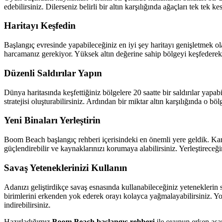
edebilirsiniz. Dilerseniz belirli bir altın karşılığında ağaçları tek tek 
Haritayı Keşfedin
Başlangıç evresinde yapabileceğiniz en iyi şey haritayı genişletmek ola
harcamanız gerekiyor. Yüksek altın değerine sahip bölgeyi keşfederek 
Düzenli Saldırılar Yapın
Dünya haritasında keşfettiğiniz bölgelere 20 saatte bir saldırılar yapa
stratejisi oluşturabilirsiniz. Ardından bir miktar altın karşılığında o böl
Yeni Binaları Yerleştirin
Boom Beach başlangıç rehberi içerisindeki en önemli yere geldik. Kararg
güçlendirebilir ve kaynaklarınızı korumaya alabilirsiniz. Yerleştireceğini
Savaş Yeteneklerinizi Kullanın
Adanızı geliştirdikçe savaş esnasında kullanabileceğiniz yeteneklerin s
birimlerini erkenden yok ederek orayı kolayca yağmalayabilirsiniz. Yo
indirebilirsiniz.
Hazırladığımız
Boom Beach başlangıç rehberi
ile oyunun erken aşam