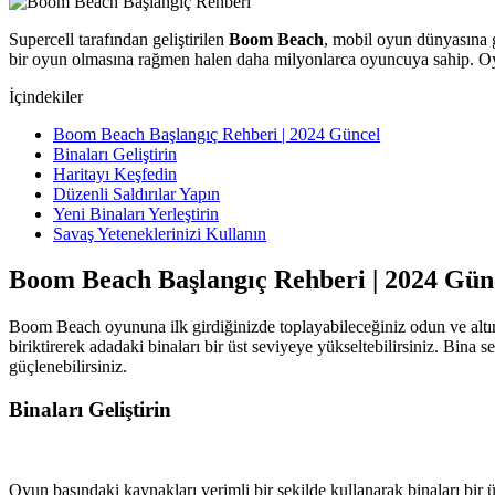
Supercell tarafından geliştirilen
Boom Beach
, mobil oyun dünyasına g
bir oyun olmasına rağmen halen daha milyonlarca oyuncuya sahip. O
İçindekiler
Boom Beach Başlangıç Rehberi | 2024 Güncel
Binaları Geliştirin
Haritayı Keşfedin
Düzenli Saldırılar Yapın
Yeni Binaları Yerleştirin
Savaş Yeteneklerinizi Kullanın
Boom Beach Başlangıç Rehberi | 2024 Gün
Boom Beach oyununa ilk girdiğinizde toplayabileceğiniz odun ve altın
biriktirerek adadaki binaları bir üst seviyeye yükseltebilirsiniz. Bina
güçlenebilirsiniz.
Binaları Geliştirin
Oyun başındaki kaynakları verimli bir şekilde kullanarak binaları bir