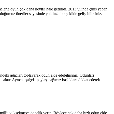
lerle oyun çok daha keyifli hale getirildi. 2013 yılında çıkış yapan
duğumuz öneriler sayesinde çok hızlı bir şekilde gelişebilirsiniz.
deki ağaçları toplayarak odun elde edebilirsiniz. Odunları
ılacaktır. Ayrıca aşağıda paylaşacağımız başlıklara dikkat ederek
wmill’i yükseltmeye öncelik verin. Böylece çok daha hızlı odun elde