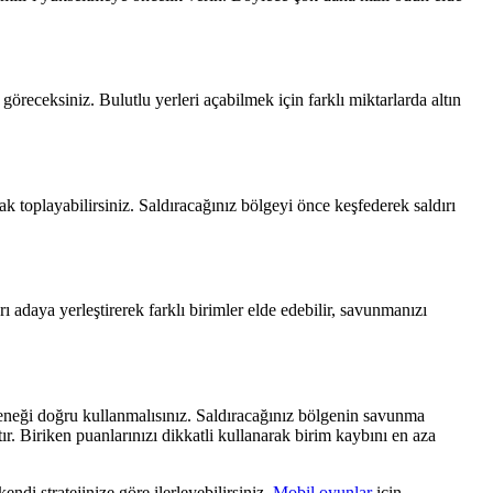
öreceksiniz. Bulutlu yerleri açabilmek için farklı miktarlarda altın
ak toplayabilirsiniz. Saldıracağınız bölgeyi önce keşfederek saldırı
 adaya yerleştirerek farklı birimler elde edebilir, savunmanızı
yeteneği doğru kullanmalısınız. Saldıracağınız bölgenin savunma
. Biriken puanlarınızı dikkatli kullanarak birim kaybını en aza
di stratejinize göre ilerleyebilirsiniz.
Mobil oyunlar
için