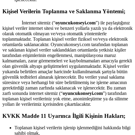
Kişisel Verilerin Toplanma ve Saklanma Yöntemi;
İnternet sitemiz (“
oyuncukonseyi.com
”) ile paylaştığınız
kişisel veriler internet sitesi ve benzeri yollarla yazılı ya da elektronik
olarak otomatik olmayan ve/veya otomatik yöntemlerle
toplanmaktadır. Toplanan kişisel veriler fiziksel ve/veya elektronik
ortamlarda saklanacaktır. Oyuncukonseyi.com tarafından toplanan
ve saklanan kişisel veriler saklandıkları ortamlarda yetkisiz kişiler
tarafından erişimlerinin engellenmesi, manipülasyona maruz
kalmamaları, zarar görmemeleri ve kaybolmamaları amacıyla gerekli
olan güvenlik altyapı geliştirmeleri uygulanmaktadır. Kişisel veriler
yukarıda belirtilen amaçlar haricinde kullanılmamak şartıyla bütün
güvenlik tedbirleri alınarak işlenecektir. Bu veriler yasal saklama
süresince veya herhangi bir süre belirtilmemiş ise işleme amacının
gerektirdiği zaman zarfında saklanacak ve işlenecektir. Bu zaman
zarfı sonunda internet sitemiz (“
oyuncukonseyi.com
”) tarafından
toplanan kişisel verileriniz yok etme, anonimleştirme ya da silinme
yolları ile verilerimiz içerisinden çıkartılacaktır.
KVKK Madde 11 Uyarınca İlgili Kişinin Hakları;
Toplanan kişisel verilerin işlenip işlenmediğini hakkında bilgi
sahibi olmak,