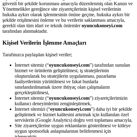
güvenli bir şekilde korunması amacıyla düzenlenmiş olan Kanun ve
Yönetmelikler gereğince site ziyaretçilerinin kişisel verilerinin
hukuka aykırı olarak işlenmesinin önüne geçme, hukuka aykırı bir
şekilde erişilmesini önleme ve bu verilerin saklanması amacıyla,
gerekli olan tüm idari ve teknik önlemler
oyuncukonseyi.com
tarafından alınmaktadır.
Kişisel Verilerin İşlenme Amaçları
Tarafınızca paylaşılan kişisel veriler;
İnternet sitemiz (“
oyuncukonseyi.com
”) tarafından sunulan
hizmet ve ürünlerin geliştirilmesi, iş stratejilerinin
oluşturularak bu stratejilerin uygulanması, pazarlama
faaliyetlerinin yürütülmesi ve fakat bunlarla
sınırlandırılmamak üzere ihtiyaç olan çalışmaların
gerçekleştirilmesi,
İnternet sitemiz (“
oyuncukonseyi.com
”) ziyaretçilerimizin
kullanıcı deneyimlerini zenginleştirmek,
İnternet sitemizi (“
oyuncukonseyi.com
”) daha iyi bir şekilde
geliştirmek ve hizmet kalitesini artırmak için kullanılan özel
servislerin (Google Analytics) doğru veri toplaması amacıyla,
Site ziyaretçilerine uygun reklamların gösterilmesi ve kitleye
uygun sponsorluk anlaşmalarının belirlenmesi için
işlenecektir.