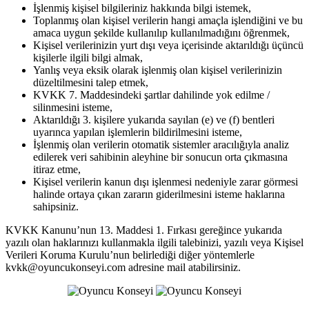
İşlenmiş kişisel bilgileriniz hakkında bilgi istemek,
Toplanmış olan kişisel verilerin hangi amaçla işlendiğini ve bu
amaca uygun şekilde kullanılıp kullanılmadığını öğrenmek,
Kişisel verilerinizin yurt dışı veya içerisinde aktarıldığı üçüncü
kişilerle ilgili bilgi almak,
Yanlış veya eksik olarak işlenmiş olan kişisel verilerinizin
düzeltilmesini talep etmek,
KVKK 7. Maddesindeki şartlar dahilinde yok edilme /
silinmesini isteme,
Aktarıldığı 3. kişilere yukarıda sayılan (e) ve (f) bentleri
uyarınca yapılan işlemlerin bildirilmesini isteme,
İşlenmiş olan verilerin otomatik sistemler aracılığıyla analiz
edilerek veri sahibinin aleyhine bir sonucun orta çıkmasına
itiraz etme,
Kişisel verilerin kanun dışı işlenmesi nedeniyle zarar görmesi
halinde ortaya çıkan zararın giderilmesini isteme haklarına
sahipsiniz.
KVKK Kanunu’nun 13. Maddesi 1. Fırkası gereğince yukarıda
yazılı olan haklarınızı kullanmakla ilgili talebinizi, yazılı veya Kişisel
Verileri Koruma Kurulu’nun belirlediği diğer yöntemlerle
kvkk@oyuncukonseyi.com adresine mail atabilirsiniz.