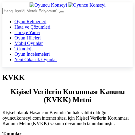
Oyun Rehberleri
Hata ve Çözümleri
Türkçe Yama
Oyun Hileleri
Mobil Oyunlar
Teknoloji
Oyun İncelemeleri
Yeni Çıkacak Oyunlar
KVKK
Kişisel Verilerin Korunması Kanunu
(KVKK) Metni
Kişisel olarak Hasancan Bayındır’ın hak sahibi olduğu
oyuncukonseyi.com internet sitesi için Kişisel Verilerin Korunması
Kanunu Metni (KVKK) yazının devamında tanımlanmıştır.
Tanımlar