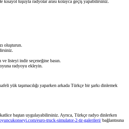
 kısayol tuşuyla radyolar arası kolayca geçiş yapabilirsiniz.
zı oluşturun.
irsiniz.
n ve listeyi indir seçeneğine basın.
k oyuna radyoyu ekleyin.
esafeli yük taşımacılığı yaparken arkada Türkçe bir şarkı dinlemek
kkatlice baştan uygulayabilirsiniz. Ayrıca, Türkçe radyo dinlerken
oyuncukonseyi.com/euro-truck-simulator-2-tir-galerileri/
bağlantısına