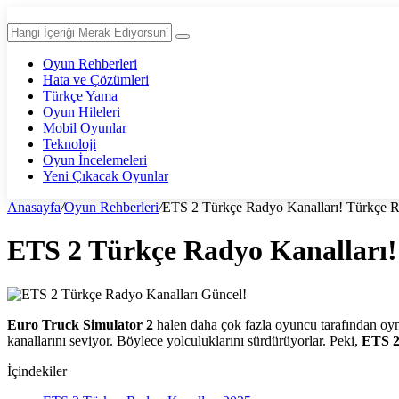
Oyun Rehberleri
Hata ve Çözümleri
Türkçe Yama
Oyun Hileleri
Mobil Oyunlar
Teknoloji
Oyun İncelemeleri
Yeni Çıkacak Oyunlar
Anasayfa
/
Oyun Rehberleri
/
ETS 2 Türkçe Radyo Kanalları! Türkçe R
ETS 2 Türkçe Radyo Kanalları!
Euro Truck Simulator 2
halen daha çok fazla oyuncu tarafından oyna
kanallarını seviyor. Böylece yolculuklarını sürdürüyorlar. Peki,
ETS 2
İçindekiler