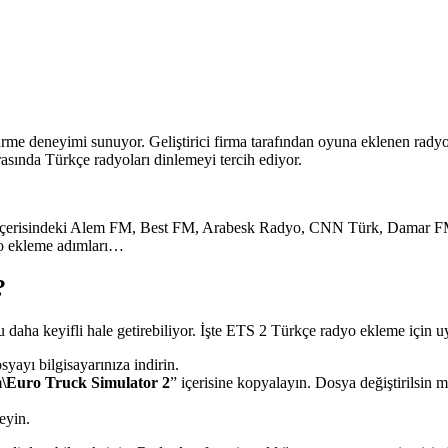
ürme deneyimi sunuyor. Geliştirici firma tarafından oyuna eklenen radyo
rasında Türkçe radyoları dinlemeyi tercih ediyor.
arı içerisindeki Alem FM, Best FM, Arabesk Radyo, CNN Türk, Dam
yo ekleme adımları…
?
daha keyifli hale getirebiliyor. İşte ETS 2 Türkçe radyo ekleme için 
yayı bilgisayarınıza indirin.
m\Euro Truck Simulator 2
” içerisine kopyalayın. Dosya değiştirilsin m
eyin.