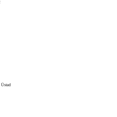
!
r Üstad