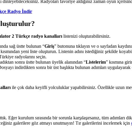
dinleyebileceksiniz. Radyoları favoriye aldığınız zaman oyun içerisinde
kçe Radyo İndir
luşturulur?
lator 2 Türkçe radyo kanalları
listenizi oluşturabilirsiniz.
sında sağ üstte bulunan “
Giriş
” butonuna tıklayın ve o sayfadan kaydını
 kısmından yeni liste oluşturun. Listenin adını istediğiniz şekilde koyabil
 Türkiye radyolarını seçin.
ladıktan sonra üstte bulunan üyelik alanından “
Listelerim
” kısmına giri
Dosyayı indirdikten sonra bir üst başlıkta bulunan adımları uygulayara
lları
ile çok daha keyifli yolculuklar yapabilirsiniz. Özellikle uzun m
tık. Eğer kurulum sırasında bir sorunla karşılaşırsanız, tüm adımları di
eceğiniz galerilere göz atmayı unutmayın! Tır galerilerini incelemek için