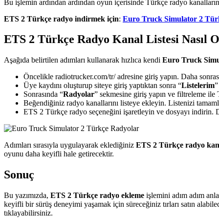
Bu işlemin ardından ardından oyun içerisinde Türkçe radyo kanallarını 
ETS 2 Türkçe radyo indirmek için
:
Euro Truck Simulator 2 Tür
ETS 2 Türkçe Radyo Kanal Listesi Nasıl O
Aşağıda belirtilen adımları kullanarak hızlıca kendi
Euro Truck Simu
Öncelikle radiotrucker.com/tr/ adresine giriş yapın. Daha sonra
Üye kaydını oluşturup siteye giriş yaptıktan sonra “
Listelerim
”
Sonrasında “
Radyolar
” sekmesine giriş yapın ve filtreleme ile
Beğendiğiniz radyo kanallarını listeye ekleyin. Listenizi tamam
ETS 2 Türkçe radyo seçeneğini işaretleyin ve dosyayı indirin. 
Adımları sırasıyla uygulayarak eklediğiniz
ETS 2 Türkçe radyo kana
oyunu daha keyifli hale getirecektir.
Sonuç
Bu yazımızda,
ETS 2 Türkçe radyo ekleme
işlemini adım adım anlat
keyifli bir sürüş deneyimi yaşamak için süreceğiniz tırları satın alabil
tıklayabilirsiniz.