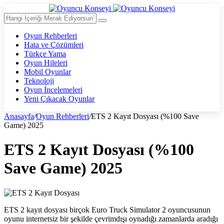
Oyun Rehberleri
Hata ve Çözümleri
Türkçe Yama
Oyun Hileleri
Mobil Oyunlar
Teknoloji
Oyun İncelemeleri
Yeni Çıkacak Oyunlar
Anasayfa
/
Oyun Rehberleri
/
ETS 2 Kayıt Dosyası (%100 Save
Game) 2025
ETS 2 Kayıt Dosyası (%100
Save Game) 2025
ETS 2 kayıt dosyası birçok Euro Truck Simulator 2 oyuncusunun
oyunu internetsiz bir şekilde çevrimdışı oynadığı zamanlarda aradığı