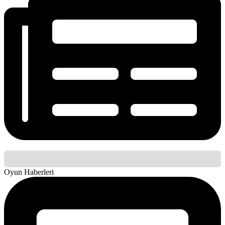
Oyun Haberleri