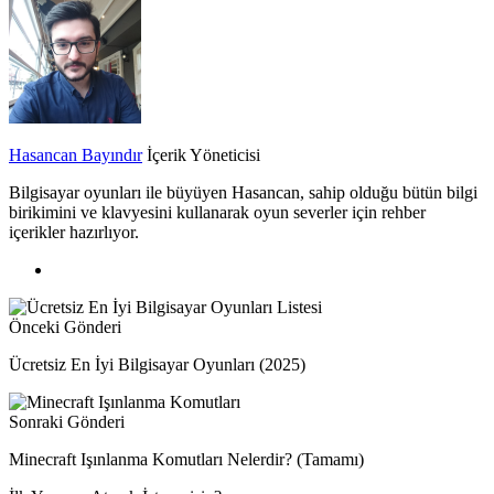
Hasancan Bayındır
İçerik Yöneticisi
Bilgisayar oyunları ile büyüyen Hasancan, sahip olduğu bütün bilgi
birikimini ve klavyesini kullanarak oyun severler için rehber
içerikler hazırlıyor.
Önceki Gönderi
Ücretsiz En İyi Bilgisayar Oyunları (2025)
Sonraki Gönderi
Minecraft Işınlanma Komutları Nelerdir? (Tamamı)