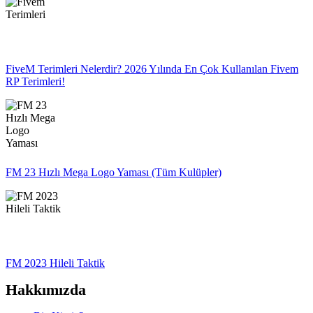
FiveM Terimleri Nelerdir? 2026 Yılında En Çok Kullanılan Fivem
RP Terimleri!
FM 23 Hızlı Mega Logo Yaması (Tüm Kulüpler)
FM 2023 Hileli Taktik
Hakkımızda