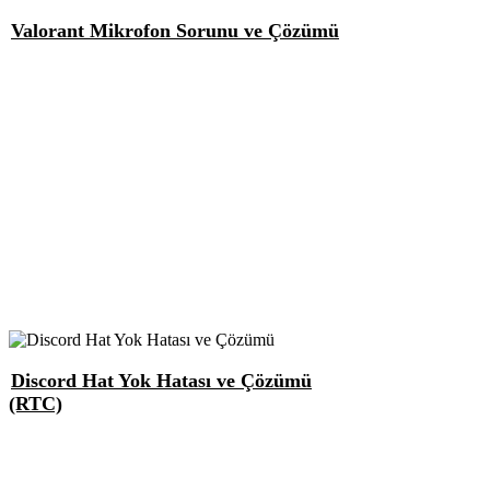
Valorant Mikrofon Sorunu ve Çözümü
Discord Hat Yok Hatası ve Çözümü
(RTC)