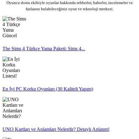
Oyuncu dostu ekibiyle oyunlar hakkında rehberler, haberler, incelemeler ve
fazlasını bulabileceğiniz oyun ve teknoloji merkezi.
The Sims 4 Türkçe Yama Paketi: Sims 4...
En İyi PC Korku Oyunları (30 Kaliteli Yapım)
UNO Kartları ve Anlamları Nelerdir? Detaylı Anlatım!