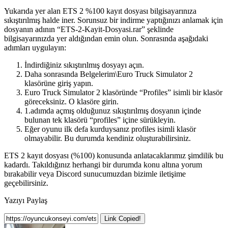
Yukarıda yer alan ETS 2 %100 kayıt dosyası bilgisayarınıza
sıkıştırılmış halde iner. Sorunsuz bir indirme yaptığınızı anlamak için
dosyanın adının “ETS-2-Kayit-Dosyasi.rar” şeklinde
bilgisayarınızda yer aldığından emin olun. Sonrasında aşağıdaki
adımları uygulayın:
İndirdiğiniz sıkıştırılmış dosyayı açın.
Daha sonrasında Belgelerim\Euro Truck Simulator 2
klasörüne giriş yapın.
Euro Truck Simulator 2 klasöründe “Profiles” isimli bir klasör
göreceksiniz. O klasöre girin.
1.adımda açmış olduğunuz sıkıştırılmış dosyanın içinde
bulunan tek klasörü “profiles” içine sürükleyin.
Eğer oyunu ilk defa kurduysanız profiles isimli klasör
olmayabilir. Bu durumda kendiniz oluşturabilirsiniz.
ETS 2 kayıt dosyası (%100) konusunda anlatacaklarımız şimdilik bu
kadardı. Takıldığınız herhangi bir durumda konu altına yorum
bırakabilir veya Discord sunucumuzdan bizimle iletişime
geçebilirsiniz.
Yazıyı Paylaş
Link Copied!