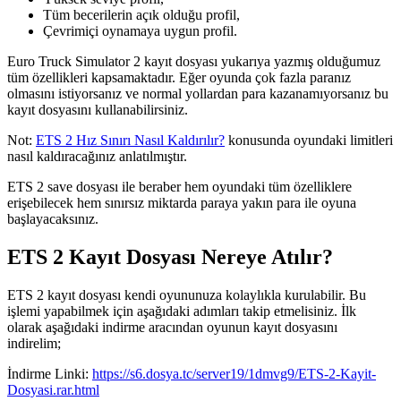
Tüm becerilerin açık olduğu profil,
Çevrimiçi oynamaya uygun profil.
Euro Truck Simulator 2 kayıt dosyası yukarıya yazmış olduğumuz
tüm özellikleri kapsamaktadır. Eğer oyunda çok fazla paranız
olmasını istiyorsanız ve normal yollardan para kazanamıyorsanız bu
kayıt dosyasını kullanabilirsiniz.
Not:
ETS 2 Hız Sınırı Nasıl Kaldırılır?
konusunda oyundaki limitleri
nasıl kaldıracağınız anlatılmıştır.
ETS 2 save dosyası ile beraber hem oyundaki tüm özelliklere
erişebilecek hem sınırsız miktarda paraya yakın para ile oyuna
başlayacaksınız.
ETS 2 Kayıt Dosyası Nereye Atılır?
ETS 2 kayıt dosyası kendi oyununuza kolaylıkla kurulabilir. Bu
işlemi yapabilmek için aşağıdaki adımları takip etmelisiniz. İlk
olarak aşağıdaki indirme aracından oyunun kayıt dosyasını
indirelim;
İndirme Linki:
https://s6.dosya.tc/server19/1dmvg9/ETS-2-Kayit-
Dosyasi.rar.html