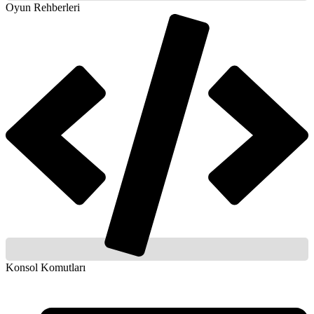
Oyun Rehberleri
Konsol Komutları