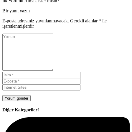
İlk Yorumu Atmak İster misin?
Bir yanıt yazın
E-posta adresiniz yayınlanmayacak.
Gerekli alanlar
*
ile
işaretlenmişlerdir
Diğer Kategoriler!