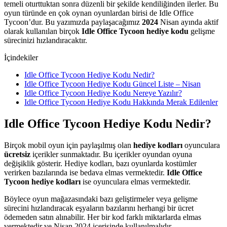
temeli oturttuktan sonra düzenli bir şekilde kendiliğinden ilerler. Bu
oyun türünde en çok oynan oyunlardan birisi de Idle Office
Tycoon’dur. Bu yazımızda paylaşacağımız
2024
Nisan ayında aktif
olarak kullanılan birçok
Idle Office Tycoon hediye kodu
gelişme
sürecinizi hızlandıracaktır.
İçindekiler
Idle Office Tycoon Hediye Kodu Nedir?
Idle Office Tycoon Hediye Kodu Güncel Liste – Nisan
Idle Office Tycoon Hediye Kodu Nereye Yazılır?
Idle Office Tycoon Hediye Kodu Hakkında Merak Edilenler
Idle Office Tycoon Hediye Kodu Nedir?
Birçok mobil oyun için paylaşılmış olan
hediye kodları
oyunculara
ücretsiz
içerikler sunmaktadır. Bu içerikler oyundan oyuna
değişiklik gösterir. Hediye kodları, bazı oyunlarda kostümler
verirken bazılarında ise bedava elmas vermektedir.
Idle Office
Tycoon hediye kodları
ise oyunculara elmas vermektedir.
Böylece oyun mağazasındaki bazı geliştirmeler veya gelişme
sürecini hızlandıracak eşyaların bazılarını herhangi bir ücret
ödemeden satın alınabilir. Her bir kod farklı miktarlarda elmas
vermektedir ve Nisan 2024 içerisinde kullanılmalıdır.