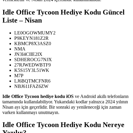
Idle Office Tycoon Hediye Kodu Güncel
Liste – Nisan
LE0OGOWMUMY2
P9KEYN181Z2R
KBMCP8X3ASZ0
NMA
JN3I4CIIE2IX
SDHEROCG7NJX
27RJWEDWBTF9
K5S15Y3L51WK
M7P
LJ6BQTMCFNR6
NBJ611FAZ6ZW
Idle Office Tycoon hediye kodu iOS
ve Android akıllı telefonların
tamamında kullanılabiliyor. Yukarıdaki kodlar yalnızca 2024 yılının
Nisan ayı için geçerlidir. Bir sonraki ay yenileneceği için zaman
varken kullanmayı unutmayın.
Idle Office Tycoon Hediye Kodu Nereye
Yazılır?