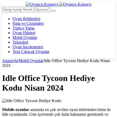
Oyun Rehberleri
Hata ve Çözümleri
Türkçe Yama
Oyun Hileleri
Mobil Oyunlar
Teknoloji
Oyun İncelemeleri
Yeni Çıkacak Oyunlar
Anasayfa
/
Mobil Oyunlar
/
Idle Office Tycoon Hediye Kodu Nisan
2024
Idle Office Tycoon Hediye
Kodu Nisan 2024
Mobile oyunlar
arasında en çok sevilen oyun türlerinden birisi de
Idle oyunlarıdır. Gün içerisinde çok fazla bakmanız gerekmek ve