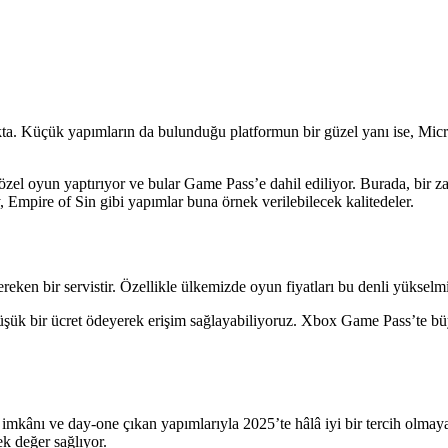
. Küçük yapımların da bulunduğu platformun bir güzel yanı ise, Micro
el oyun yaptırıyor ve bular Game Pass’e dahil ediliyor. Burada, bir 
, Empire of Sin gibi yapımlar buna örnek verilebilecek kalitedeler.
gereken bir servistir. Özellikle ülkemizde oyun fiyatları bu denli yükse
düşük bir ücret ödeyerek erişim sağlayabiliyoruz. Xbox Game Pass’te büy
 imkânı ve day-one çıkan yapımlarıyla 2025’te hâlâ iyi bir tercih olm
k değer sağlıyor.