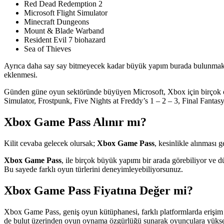
Red Dead Redemption 2
Microsoft Flight Simulator
Minecraft Dungeons
Mount & Blade Warband
Resident Evil 7 biohazard
Sea of Thieves
Ayrıca daha say say bitmeyecek kadar büyük yapım burada bulunmakta
eklenmesi.
Günden güne oyun sektöründe büyüyen Microsoft, Xbox için birçok öz
Simulator, Frostpunk, Five Nights at Freddy’s 1 – 2 – 3, Final Fantasy
Xbox Game Pass Alınır mı?
Kilit cevaba gelecek olursak;
Xbox Game Pass
, kesinlikle alınması 
Xbox Game Pass
, ile birçok büyük yapımı bir arada görebiliyor ve 
Bu sayede farklı oyun türlerini deneyimleyebiliyorsunuz.
Xbox Game Pass Fiyatına Değer mi?
Xbox Game Pass, geniş oyun kütüphanesi, farklı platformlarda erişim
de bulut üzerinden oyun oynama özgürlüğü sunarak oyunculara yükse