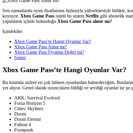
Son zamanlarda oyun fiyatlarının fazlasıyla yükselmesiyle birlikte, k
koyuyor.
Xbox Game Pass
isimli bu sistem
Netflix
gibi abonelik man
yapımların içinde bulunduğu
Xbox Game Pass alınır mı?
İçindekiler
Xbox Game Pass’te Hangi Oyunlar Var?
Xbox Game Pass Alınır mı?
Xbox Game Pass Fiyatına Değer mi?
Sonuç
Xbox Game Pass’te Hangi Oyunlar Var?
Bu kısımda sizlere en çok bilinen oyunlardan bahsedeceğim. Bunların 
yer alıyor. Genel olarak oyuncuların bildiği ve sevdiği oyunlar ise şu ş
ARK: Survival Evolved
Forza Horizon 5
Cities: Skylines
Doom
Doom Eternal
Fallout 4
Frostpunk