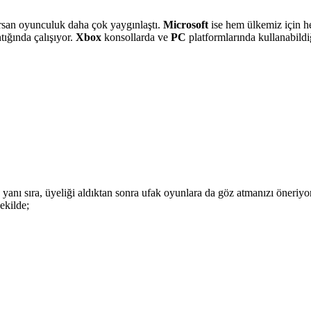
orsan oyunculuk daha çok yaygınlaştı.
Microsoft
ise hem ülkemiz için h
tığında çalışıyor.
Xbox
konsollarda ve
PC
platformlarında kullanabildiğ
yanı sıra, üyeliği aldıktan sonra ufak oyunlara da göz atmanızı öneri
ekilde;