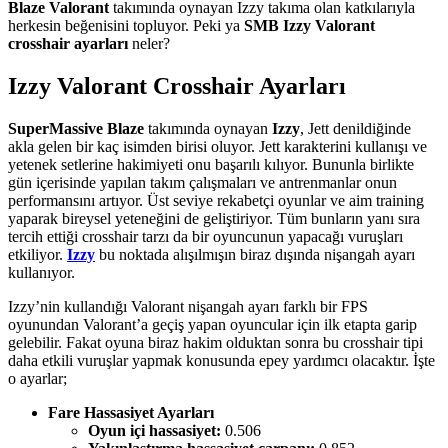
Blaze Valorant
takımında oynayan Izzy takıma olan katkılarıyla
herkesin beğenisini topluyor. Peki ya
SMB Izzy Valorant
crosshair ayarları
neler?
Izzy Valorant Crosshair Ayarları
SuperMassive Blaze
takımında oynayan
Izzy
, Jett denildiğinde
akla gelen bir kaç isimden birisi oluyor. Jett karakterini kullanışı ve
yetenek setlerine hakimiyeti onu başarılı kılıyor. Bununla birlikte
gün içerisinde yapılan takım çalışmaları ve antrenmanlar onun
performansını artıyor. Üst seviye rekabetçi oyunlar ve aim training
yaparak bireysel yeteneğini de geliştiriyor. Tüm bunların yanı sıra
tercih ettiği crosshair tarzı da bir oyuncunun yapacağı vuruşları
etkiliyor.
Izzy
bu noktada alışılmışın biraz dışında nişangah ayarı
kullanıyor.
Izzy’nin kullandığı Valorant nişangah ayarı farklı bir FPS
oyunundan Valorant’a geçiş yapan oyuncular için ilk etapta garip
gelebilir. Fakat oyuna biraz hakim olduktan sonra bu crosshair tipi
daha etkili vuruşlar yapmak konusunda epey yardımcı olacaktır. İşte
o ayarlar;
Fare Hassasiyet Ayarları
Oyun içi hassasiyet:
0.506