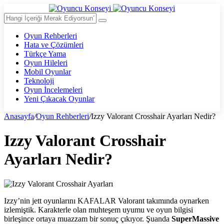
Oyun Rehberleri
Hata ve Çözümleri
Türkçe Yama
Oyun Hileleri
Mobil Oyunlar
Teknoloji
Oyun İncelemeleri
Yeni Çıkacak Oyunlar
Anasayfa
/
Oyun Rehberleri
/
Izzy Valorant Crosshair Ayarları Nedir?
Izzy Valorant Crosshair
Ayarları Nedir?
Izzy’nin jett oyunlarını KAFALAR Valorant takımında oynarken
izlemiştik. Karakterle olan muhteşem uyumu ve oyun bilgisi
birleşince ortaya muazzam bir sonuç çıkıyor. Şuanda
SuperMassive