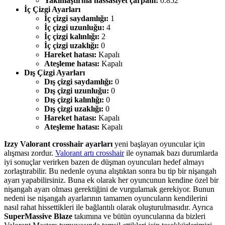
Yakınlaştırma hassasiyet çarpanı:
0.852
İç Çizgi Ayarları
İç çizgi saydamlığı:
1
İç çizgi uzunluğu:
4
İç çizgi kalınlığı:
2
İç çizgi uzaklığı:
0
Hareket hatası:
Kapalı
Ateşleme hatası:
Kapalı
Dış Çizgi Ayarları
Dış çizgi saydamlığı:
0
Dış çizgi uzunluğu:
0
Dış çizgi kalınlığı:
0
Dış çizgi uzaklığı:
0
Hareket hatası:
Kapalı
Ateşleme hatası:
Kapalı
Izzy Valorant crosshair ayarları
yeni başlayan oyuncular için
alışması zordur.
Valorant artı crosshair
ile oynamak bazı durumlarda
iyi sonuçlar verirken bazen de düşman oyuncuları hedef almayı
zorlaştırabilir. Bu nedenle oyuna alıştıktan sonra bu tip bir nişangah
ayarı yapabilirsiniz. Buna ek olarak her oyuncunun kendine özel bir
nişangah ayarı olması gerektiğini de vurgulamak gerekiyor. Bunun
nedeni ise nişangah ayarlarının tamamen oyuncuların kendilerini
nasıl rahat hissettikleri ile bağlantılı olarak oluşturulmasıdır. Ayrıca
SuperMassive Blaze
takımına ve bütün oyuncularına da bizleri