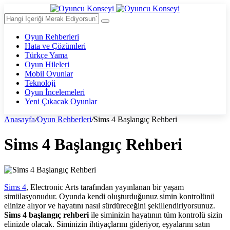
Oyun Rehberleri
Hata ve Çözümleri
Türkçe Yama
Oyun Hileleri
Mobil Oyunlar
Teknoloji
Oyun İncelemeleri
Yeni Çıkacak Oyunlar
Anasayfa
/
Oyun Rehberleri
/
Sims 4 Başlangıç Rehberi
Sims 4 Başlangıç Rehberi
Sims 4
, Electronic Arts tarafından yayınlanan bir yaşam
simülasyonudur. Oyunda kendi oluşturduğunuz simin kontrolünü
elinize alıyor ve hayatını nasıl sürdüreceğini şekillendiriyorsunuz.
Sims 4 başlangıç rehberi
ile siminizin hayatının tüm kontrolü sizin
elinizde olacak. Siminizin ihtiyaçlarını gideriyor, eşyalarını satın