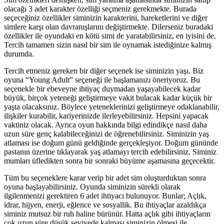
olacağı 3 adet karakter özelliği seçmeniz gerekmekte. Burada
seçeceğiniz özellikler siminizin karakterini, hareketlerini ve diğer
simlere karşı olan davranışlarını değiştirmekte. Dilerseniz buradaki
özellikler ile oyundaki en kötü simi de yaratabilirsiniz, en iyisini de.
Tercih tamamen sizin nasıl bir sim ile oynamak istediğinize kalmış
durumda.
Tercih etmeniz gereken bir diğer seçenek ise siminizin yaşı. Biz
oyuna “Young Adult” seçeneği ile başlamanızı öneriyoruz. Bu
seçenekle bir ebeveyne ihtiyaç duymadan yaşayabilecek kadar
büyük, birçok yeteneği geliştirmeye vakit bulacak kadar küçük bir
yaşta olacaksınız. Böylece yeteneklerinizi geliştirmeye odaklanabilir,
ilişkiler kurabilir, kariyerinizde ilerleyebilirsiniz. Hepsini yapacak
vaktiniz olacak. Ayrıca oyun hakkında bilgi edindikçe nasıl daha
uzun süre genç kalabileceğinizi de öğrenebilirsiniz. Siminizin yaş
atlaması ise doğum günü geldiğinde gerçekleşiyor. Doğum gününde
pastanın üzerine tıklayarak yaş atlamayı tercih edebilirsiniz. Siminiz
mumları üfledikten sonra bir sonraki büyüme aşamasına geçecektir.
Tüm bu seçeneklere karar verip bir adet sim oluşturduktan sonra
oyuna başlayabilirsiniz. Oyunda siminizin sürekli olarak
ilgilenmenizi gerektiren 6 adet ihtiyacı bulunuyor. Bunlar; Açlık,
idrar, hijyen, enerji, eğlence ve sosyallik. Bu ihtiyaçlar azaldıkça
siminiz mutsuz bir ruh haline bürünür. Hatta açlık gibi ihtiyaçların
çok uzun süre düşük seviyede kalması siminizin ölmesi ile