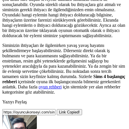
sonuçlanabilir. Oyunda sürekli olarak bu ihtiyaçlara göz atmalı ve
siminizin gerekli ihtiyacı ile ilgilendiğinizden emin olmalısınız.
Oyundaki hangi eylemin hangi ihtiyacı dolduracağı bilgisine,
ihtiyaçların üzerine farenizi sürükleyerek görebilirsiniz. Ekranda
hangi eylemlerin o ihtiyacı dolduracağı gözükecektir. Ayrıca az olan
bir ihtiyacın üzerine tıklayarak oyunun otomatik olarak o ihtiyacı
dolduracak bir eylemi siminize yaptırmasını sağlayabilirsiniz.
Siminizin ihtiyaçları ile ilgilenirken yavaş yavaş hayatını
şekillendirmeye başlayabilirsiniz. Dilerseniz direkt olarak iş
bulmasını ve para kazanmasını sağlayabilirsiniz. Ya da bir
enstrüman, resim gibi yeteneklerde gelişmesini sağlayıp bu
yetenekler aracılığıyla da para kazanabilirsiniz. Ya da zengin bir sim
ile evlenip servetine çökebilirsiniz. Bu noktadan sonra tercih
tamamen sizin keyfinize kalmış durumda. Sizlerle
Sims 4 başlangıç
rehberi
içerisinde oyuna ilk başlangıcınızda bilmeniz gerekenleri
anlattık. Daha fazla
oyun rehberi
için sitemizde yer alan rehberler
kategorisine göz atabilirsiniz.
Yazıyı Paylaş
Link Copied!