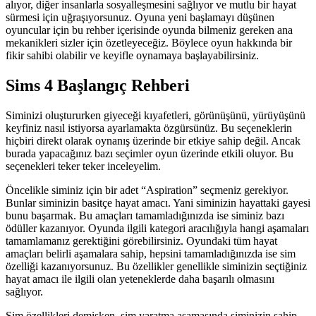
alıyor, diğer insanlarla sosyalleşmesini sağlıyor ve mutlu bir hayat
sürmesi için uğraşıyorsunuz. Oyuna yeni başlamayı düşünen
oyuncular için bu rehber içerisinde oyunda bilmeniz gereken ana
mekanikleri sizler için özetleyeceğiz. Böylece oyun hakkında bir
fikir sahibi olabilir ve keyifle oynamaya başlayabilirsiniz.
Sims 4 Başlangıç Rehberi
Siminizi oluştururken giyeceği kıyafetleri, görünüşünü, yürüyüşünü
keyfiniz nasıl istiyorsa ayarlamakta özgürsünüz. Bu seçeneklerin
hiçbiri direkt olarak oynanış üzerinde bir etkiye sahip değil. Ancak
burada yapacağınız bazı seçimler oyun üzerinde etkili oluyor. Bu
seçenekleri teker teker inceleyelim.
Öncelikle siminiz için bir adet “Aspiration” seçmeniz gerekiyor.
Bunlar siminizin basitçe hayat amacı. Yani siminizin hayattaki gayesi
bunu başarmak. Bu amaçları tamamladığınızda ise siminiz bazı
ödüller kazanıyor. Oyunda ilgili kategori aracılığıyla hangi aşamaları
tamamlamanız gerektiğini görebilirsiniz. Oyundaki tüm hayat
amaçları belirli aşamalara sahip, hepsini tamamladığınızda ise sim
özelliği kazanıyorsunuz. Bu özellikler genellikle siminizin seçtiğiniz
hayat amacı ile ilgili olan yeteneklerde daha başarılı olmasını
sağlıyor.
Sim özellikleri demişken, sim yaratma aşamasında siminizin sahip