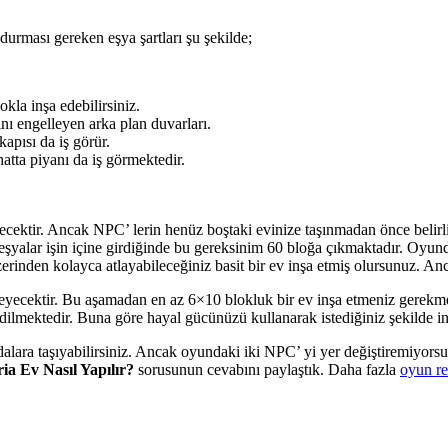
durması gereken eşya şartları şu şekilde;
kla inşa edebilirsiniz.
nı engelleyen arka plan duvarları.
kapısı da iş görür.
atta piyanı da iş görmektedir.
dilecektir. Ancak NPC’ lerin henüz boştaki evinize taşınmadan önce beli
 eşyalar işin içine girdiğinde bu gereksinim 60 bloğa çıkmaktadır. Oyu
rinden kolayca atlayabileceğiniz basit bir ev inşa etmiş olursunuz. An
meyecektir. Bu aşamadan en az 6×10 blokluk bir ev inşa etmeniz gerekm
lmektedir. Buna göre hayal gücünüzü kullanarak istediğiniz şekilde inş
dalara taşıyabilirsiniz. Ancak oyundaki iki NPC’ yi yer değiştiremiyors
ia Ev Nasıl Yapılır?
sorusunun cevabını paylaştık. Daha fazla
oyun re