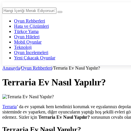
Oyun Rehberleri
Hata ve Çözümleri
Türkçe Yama
Oyun Hileleri
Mobil Oyunlar
Teknoloji
Oyun İncelemeleri
Yeni Çıkacak Oyunlar
Anasayfa
/
Oyun Rehberleri
/
Terraria Ev Nasıl Yapılır?
Terraria Ev Nasıl Yapılır?
Terraria
’ da ev yapmak hem kendinizi korumak ve eşyalarınızı depolam
sisteminde ev yaparken, diğer oyuncuların yaptığı hoş şekilli evleri g
edemez. Sizler için
Terraria Ev Nasıl Yapılır?
sorusunun cevabı ola
Terraria Ev Nasıl Yapılır?