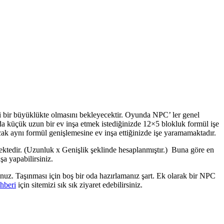
rli bir büyüklükte olmasını bekleyecektir. Oyunda NPC’ ler genel
nda küçük uzun bir ev inşa etmek istediğinizde 12×5 blokluk formül işe
cak aynı formül genişlemesine ev inşa ettiğinizde işe yaramamaktadır.
ektedir. (Uzunluk x Genişlik şeklinde hesaplanmıştır.) Buna göre en
a yapabilirsiniz.
unuz. Taşınması için boş bir oda hazırlamanız şart. Ek olarak bir NPC
hberi
için sitemizi sık sık ziyaret edebilirsiniz.