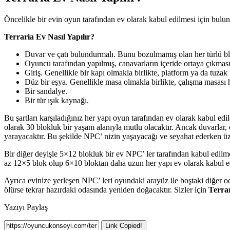
Öncelikle bir evin oyun tarafından ev olarak kabul edilmesi için bulun
Terraria Ev Nasıl Yapılır?
Duvar ve çatı bulundurmalı. Bunu bozulmamış olan her türlü blo
Oyuncu tarafından yapılmış, canavarların içeride ortaya çıkması
Giriş. Genellikle bir kapı olmakla birlikte, platform ya da tuzak 
Düz bir eşya. Genellikle masa olmakla birlikte, çalışma masası h
Bir sandalye.
Bir tür ışık kaynağı.
Bu şartları karşıladığınız her yapı oyun tarafından ev olarak kabul e
olarak 30 blokluk bir yaşam alanıyla mutlu olacaktır. Ancak duvarlar,
yarayacaktır. Bu şekilde NPC’ nizin yaşayacağı ve seyahat ederken üze
Bir diğer deyişle 5×12 blokluk bir ev NPC’ ler tarafından kabul edil
az 12×5 blok olup 6×10 bloktan daha uzun her yapı ev olarak kabul edi
Ayrıca evinize yerleşen NPC’ leri oyundaki arayüz ile boştaki diğer o
ölürse tekrar hazırdaki odasında yeniden doğacaktır. Sizler için
Terrar
Yazıyı Paylaş
Link Copied!