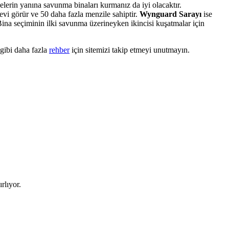
elerin yanına savunma binaları kurmanız da iyi olacaktır.
evi görür ve 50 daha fazla menzile sahiptir.
Wynguard Sarayı
ise
 Bina seçiminin ilki savunma üzerineyken ikincisi kuşatmalar için
gibi daha fazla
rehber
için sitemizi takip etmeyi unutmayın.
rlıyor.