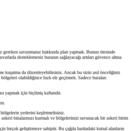
pmanız gereken savunmanız hakkında plan yapmak. Bunun ötesinde
uvarlarla desteklemeniz buranın sağlayacağı artıları güvence altına
erine kuşatma da düzenleyebilirsiniz. Ancak bu sizin asıl önceliğiniz
ölgeleri olabildiğince hızlı ele geçirmek. Sadece buraları
nsı yapmak için biçilmiş kaftandır.
im.
lgelerin yerlerini keşfetmelisiniz.
 askeri binalarınızı kurmalı ve bölgelerinizi savunacak bir askeri birim
için birçok geliştirmeye sahiptir. Bu çağda haritadaki kutsal alanların