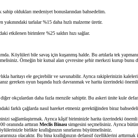
ak sahip oldukları medeniyet bonuslarından bahsedelim.
n yakınındaki tarlalar %15 daha hızlı malzeme üretir.
daki etkilenen birimlere %25 saldırı hızı sağlar.
urumda. Köylüleri bile savaş için kuşanmış halde. Bu artılarla tek ya
nmelisiniz. Örneğin bir kutsal alan çevresine şehir merkezi kurup bunu d
aylıkla haritayı ele geçirebilir ve savunabilir. Ayrıca rakiplerinizin kalel
manız gereken oyun başında hızlı davranmak ve harita üzerindeki önemli b
e diğer okçulardan daha fazla menzile sahiptir. Bu askeri ünite kule defa
daki farklı çağlarda nasıl hareket etmeniz gerektiğinden biraz bahsedel
i sağlamlaştırmak. Ayrıca kâşif biriminizle harita üzerindeki önemli bö
00 oranında arttıran
Meclis Binası
simgesini seçmelisiniz. Ayrıca bütün
lerinizle birlikte krallığınızın sınırlarını büyütmelisiniz.
arınıza olacaktır. Bu bina krallığınızın defansif özelliklerini arttırmak 