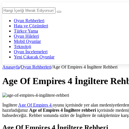
Oyun Rehberleri
Hata ve Çözümleri
Türkçe Yama
Oyun Hileleri
Mobil Oyunlar
Teknoloji
Oyun İncelemeleri
Yeni Çıkacak Oyunlar
Anasayfa
/
Oyun Rehberleri
/
Age Of Empires 4 İngiltere Rehberi
Age Of Empires 4 İngiltere Reh
İngiltere
Age Of Empires 4
oyunu içerisinde yer alan medeniyetlerden
hazırladığımız
Age of Empires 4 İngiltere rehberi
içerisinde medeni
bahsedeceğiz. Rehber sonunda sizler de İngiltere ile rakiplerinize karş
Age Of Empires 4 İngiltere Rehberi