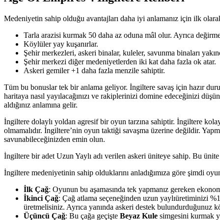
Medeniyetin sahip olduğu avantajları daha iyi anlamanız için ilk olar
Tarla arazisi kurmak 50 daha az oduna mâl olur. Ayrıca değirme
Köylüler yay kuşanırlar.
Şehir merkezleri, askeri binalar, kuleler, savunma binaları yakın
Şehir merkezi diğer medeniyetlerden iki kat daha fazla ok atar.
Askeri gemiler +1 daha fazla menzile sahiptir.
Tüm bu bonuslar tek bir anlama geliyor. İngiltere savaş için hazır d
haritaya nasıl yayılacağınızı ve rakiplerinizi domine edeceğinizi düşü
aldığınız anlamına gelir.
İngiltere dolaylı yoldan agresif bir oyun tarzına sahiptir. İngiltere kol
olmamalıdır. İngiltere’nin oyun taktiği savaşma üzerine değildir. Yap
savunabileceğinizden emin olun.
İngiltere bir adet Uzun Yaylı adı verilen askeri üniteye sahip. Bu ünit
İngiltere medeniyetinin sahip olduklarını anladığımıza göre şimdi oyun
İlk Çağ
: Oyunun bu aşamasında tek yapmanız gereken ekonominiz
İkinci Çağ
: Çağ atlama seçeneğinden uzun yaylıüretiminizi %1
üretmelisiniz. Ayrıca yanında askeri destek bulundurduğunuz köylü
Üçüncü Çağ
: Bu çağa geçişte
Beyaz Kule
simgesini kurmak yar