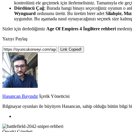
kontrolünü ele geçirmek için ilerlemelisiniz. Tamamıyla ele geç
Dördüncü Çağ
: Burada hangi binayı seçeceğiniz oyunun o an
Wynguard
ordusunu üretir. Bu üretim birer adet
Silahşör, Mız
uygundur. Bu aşamada nasıl oynayacağınızı seçmek size kalmışt
Sizler için derlediğimiz
Age Of Empires 4 İngiltere rehberi
medeniy
Yazıyı Paylaş
Link Copied!
Hasancan Bayındır
İçerik Yöneticisi
Bilgisayar oyunları ile büyüyen Hasancan, sahip olduğu bütün bilgi biri
Önceki Gönderi