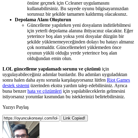
önüne geçmek için Ccleaner uygulamasını
kullanabilirsiniz. Bu sayede oyunu bilgisayarınızdan
sorunsuz bir şekilde tamamen kaldırmış olacaksınız.
Depolama Alanı Oluşturun
Güncelleme yapılırken yeni dosyaların indirilebilmesi
için yeterli depolama alanına ihtiyacınız olacaktır. Eğer
yeterince boş alan yoksa yeni dosyalar düzgün bir
şekilde yüklenemeyeceğinden dolayı bu hatayı almanız
çok normaldir. Güncellemeleri yüklemeden önce
oyunun yüklü olduğu yerde yeterince boş alan
olduğundan emin olun.
LOL güncelleme yapılamadı sorunu ve çözümü
için
uygulayabileceğiniz adımlar bunlardır. Bu adımları uyguladıktan
sonra halen daha aynı sorunla karşılaşıyorsanız lütfen
Riot Games
destek sistemi
üzerinden ekstra yardım talep edebilirsiniz. Ayrıca
buna benzer
hata ve çözümleri
için yapılabileceklerin gelmesini
istiyorsanız yorumlar kısmından bu isteklerinizi belirtebilirsiniz.
Yazıyı Paylaş
Link Copied!