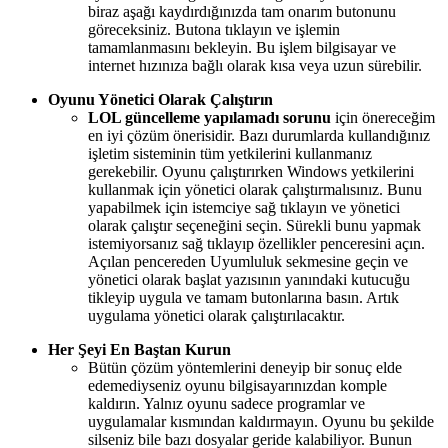
biraz aşağı kaydırdığınızda tam onarım butonunu
göreceksiniz. Butona tıklayın ve işlemin
tamamlanmasını bekleyin. Bu işlem bilgisayar ve
internet hızınıza bağlı olarak kısa veya uzun sürebilir.
Oyunu Yönetici Olarak Çalıştırın
LOL güncelleme yapılamadı sorunu
için önereceğim
en iyi çözüm önerisidir. Bazı durumlarda kullandığınız
işletim sisteminin tüm yetkilerini kullanmanız
gerekebilir. Oyunu çalıştırırken Windows yetkilerini
kullanmak için yönetici olarak çalıştırmalısınız. Bunu
yapabilmek için istemciye sağ tıklayın ve yönetici
olarak çalıştır seçeneğini seçin. Sürekli bunu yapmak
istemiyorsanız sağ tıklayıp özellikler penceresini açın.
Açılan pencereden Uyumluluk sekmesine geçin ve
yönetici olarak başlat yazısının yanındaki kutucuğu
tikleyip uygula ve tamam butonlarına basın. Artık
uygulama yönetici olarak çalıştırılacaktır.
Her Şeyi En Baştan Kurun
Bütün çözüm yöntemlerini deneyip bir sonuç elde
edemediyseniz oyunu bilgisayarınızdan komple
kaldırın. Yalnız oyunu sadece programlar ve
uygulamalar kısmından kaldırmayın. Oyunu bu şekilde
silseniz bile bazı dosyalar geride kalabiliyor. Bunun