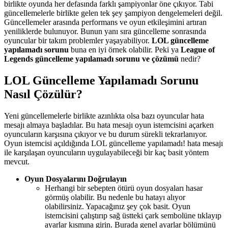
birlikte oyunda her defasında farklı şampiyonlar öne çıkıyor. Tabi
güncellemelerle birlikte gelen tek şey şampiyon dengelemeleri değil.
Güncellemeler arasında performans ve oyun etkileşimini artıran
yeniliklerde bulunuyor. Bunun yanı sıra güncelleme sonrasında
oyuncular bir takım problemler yaşayabiliyor.
LOL güncelleme
yapılamadı sorunu
buna en iyi örnek olabilir. Peki ya
League of
Legends güncelleme yapılamadı sorunu ve çözümü
nedir?
LOL Güncelleme Yapılamadı Sorunu
Nasıl Çözülür?
Yeni güncellemelerle birlikte azınlıkta olsa bazı oyuncular hata
mesajı almaya başladılar. Bu hata mesajı oyun istemcisini açarken
oyuncuların karşısına çıkıyor ve bu durum sürekli tekrarlanıyor.
Oyun istemcisi açıldığında LOL güncelleme yapılamadı! hata mesajı
ile karşılaşan oyuncuların uygulayabileceği bir kaç basit yöntem
mevcut.
Oyun Dosyalarını Doğrulayın
Herhangi bir sebepten ötürü oyun dosyaları hasar
görmüş olabilir. Bu nedenle bu hatayı alıyor
olabilirsiniz. Yapacağınız şey çok basit. Oyun
istemcisini çalıştırıp sağ üstteki çark sembolüne tıklayıp
ayarlar kısmına girin. Burada genel ayarlar bölümünü