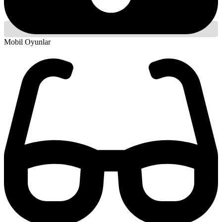
Mobil Oyunlar