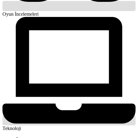
Oyun İncelemeleri
Teknoloji