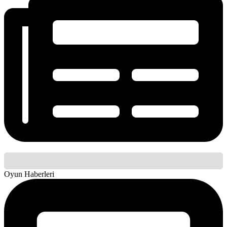
Oyun Haberleri