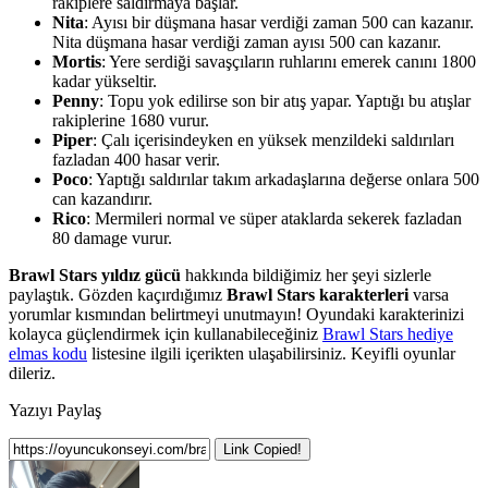
rakiplere saldırmaya başlar.
Nita
: Ayısı bir düşmana hasar verdiği zaman 500 can kazanır.
Nita düşmana hasar verdiği zaman ayısı 500 can kazanır.
Mortis
: Yere serdiği savaşçıların ruhlarını emerek canını 1800
kadar yükseltir.
Penny
: Topu yok edilirse son bir atış yapar. Yaptığı bu atışlar
rakiplerine 1680 vurur.
Piper
: Çalı içerisindeyken en yüksek menzildeki saldırıları
fazladan 400 hasar verir.
Poco
: Yaptığı saldırılar takım arkadaşlarına değerse onlara 500
can kazandırır.
Rico
: Mermileri normal ve süper ataklarda sekerek fazladan
80 damage vurur.
Brawl Stars yıldız gücü
hakkında bildiğimiz her şeyi sizlerle
paylaştık. Gözden kaçırdığımız
Brawl Stars karakterleri
varsa
yorumlar kısmından belirtmeyi unutmayın! Oyundaki karakterinizi
kolayca güçlendirmek için kullanabileceğiniz
Brawl Stars hediye
elmas kodu
listesine ilgili içerikten ulaşabilirsiniz. Keyifli oyunlar
dileriz.
Yazıyı Paylaş
Link Copied!