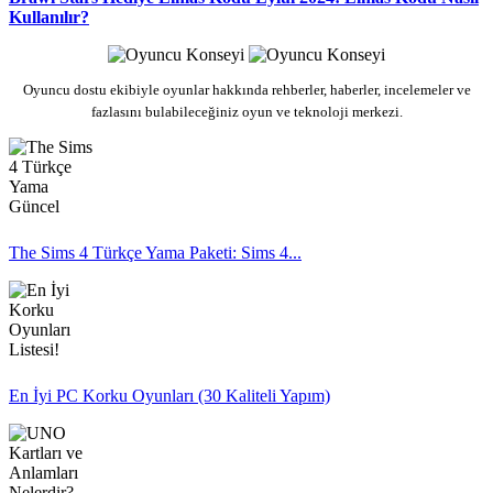
Kullanılır?
Oyuncu dostu ekibiyle oyunlar hakkında rehberler, haberler, incelemeler ve
fazlasını bulabileceğiniz oyun ve teknoloji merkezi.
The Sims 4 Türkçe Yama Paketi: Sims 4...
En İyi PC Korku Oyunları (30 Kaliteli Yapım)