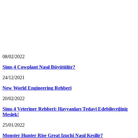
08/02/2022
Sims 4 Cowplant Nasıl Büyütülür?
24/12/2021
New World Engineering Rehberi
20/02/2022
Sims 4 Veteriner Rehberi: Hayvanları Tedavi Edebileceğiniz
Meslek!
25/01/2022
Monster Hunter Rise Great Izuchi Nasıl Kesilir?