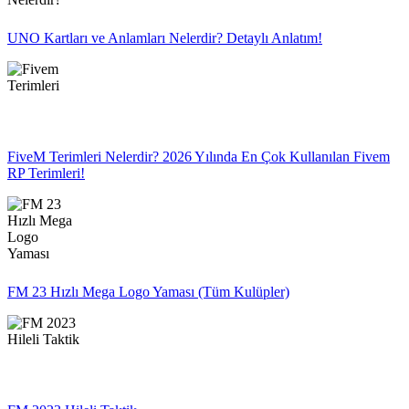
UNO Kartları ve Anlamları Nelerdir? Detaylı Anlatım!
FiveM Terimleri Nelerdir? 2026 Yılında En Çok Kullanılan Fivem
RP Terimleri!
FM 23 Hızlı Mega Logo Yaması (Tüm Kulüpler)