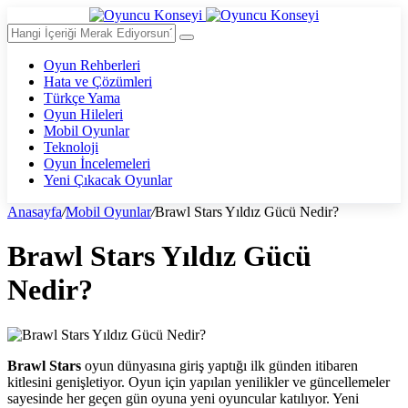
Oyun Rehberleri
Hata ve Çözümleri
Türkçe Yama
Oyun Hileleri
Mobil Oyunlar
Teknoloji
Oyun İncelemeleri
Yeni Çıkacak Oyunlar
Anasayfa
/
Mobil Oyunlar
/
Brawl Stars Yıldız Gücü Nedir?
Brawl Stars Yıldız Gücü
Nedir?
Brawl Stars
oyun dünyasına giriş yaptığı ilk günden itibaren
kitlesini genişletiyor. Oyun için yapılan yenilikler ve güncellemeler
sayesinde her geçen gün oyuna yeni oyuncular katılıyor. Yeni