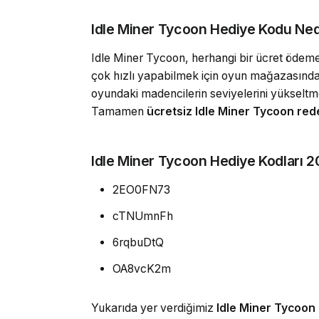
Idle Miner Tycoon Hediye Kodu Ned
Idle Miner Tycoon, herhangi bir ücret ödeme
çok hızlı yapabilmek için oyun mağazasından 
oyundaki madencilerin seviyelerini yükseltme
Tamamen
ücretsiz Idle Miner Tycoon red
Idle Miner Tycoon Hediye Kodları 
2EO0FN73
cTNUmnFh
6rqbuDtQ
OA8vcK2m
Yukarıda yer verdiğimiz
Idle Miner Tycoon