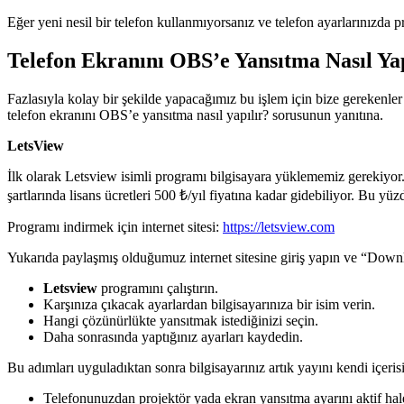
Eğer yeni nesil bir telefon kullanmıyorsanız ve telefon ayarlarınızda 
Telefon Ekranını OBS’e Yansıtma Nasıl Yap
Fazlasıyla kolay bir şekilde yapacağımız bu işlem için bize gerekenler 
telefon ekranını OBS’e yansıtma nasıl yapılır? sorusunun yanıtına.
LetsView
İlk olarak Letsview isimli programı bilgisayara yüklememiz gerekiyor
şartlarında lisans ücretleri 500 ₺/yıl fiyatına kadar gidebiliyor. Bu yüz
Programı indirmek için internet sitesi:
https://letsview.com
Yukarıda paylaşmış olduğumuz internet sitesine giriş yapın ve “Down
Letsview
programını çalıştırın.
Karşınıza çıkacak ayarlardan bilgisayarınıza bir isim verin.
Hangi çözünürlükte yansıtmak istediğinizi seçin.
Daha sonrasında yaptığınız ayarları kaydedin.
Bu adımları uyguladıktan sonra bilgisayarınız artık yayını kendi içe
Telefonunuzdan projektör yada ekran yansıtma ayarını aktif hale