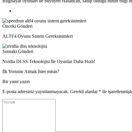
Bilgisayar oyunları ile büyüyen Hasancan, sahip olduğu bütün bilgi biri
Önceki Gönderi
ALTF4 Oyunu Sistem Gereksinimleri
Sonraki Gönderi
Nvidia DLSS Teknolojisi İle Oyunlar Daha Hızlı!
İlk Yorumu Atmak İster misin?
Bir yanıt yazın
E-posta adresiniz yayınlanmayacak.
Gerekli alanlar
*
ile işaretlenmişl