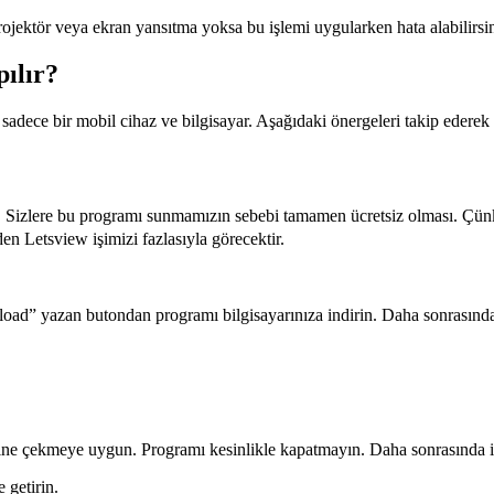
projektör veya ekran yansıtma yoksa bu işlemi uygularken hata alabilirsin
ılır?
sadece bir mobil cihaz ve bilgisayar. Aşağıdaki önergeleri takip ederek i
. Sizlere bu programı sunmamızın sebebi tamamen ücretsiz olması. Çünkü
den Letsview işimizi fazlasıyla görecektir.
load” yazan butondan programı bilgisayarınıza indirin. Daha sonrasınd
risine çekmeye uygun. Programı kesinlikle kapatmayın. Daha sonrasında 
 getirin.