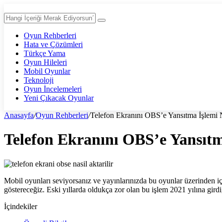
Oyun Rehberleri
Hata ve Çözümleri
Türkçe Yama
Oyun Hileleri
Mobil Oyunlar
Teknoloji
Oyun İncelemeleri
Yeni Çıkacak Oyunlar
Anasayfa
/
Oyun Rehberleri
/
Telefon Ekranını OBS’e Yansıtma İşlemi N
Telefon Ekranını OBS’e Yansıtma
Mobil oyunları seviyorsanız ve yayınlarınızda bu oyunlar üzerinden i
göstereceğiz. Eski yıllarda oldukça zor olan bu işlem 2021 yılına gird
İçindekiler