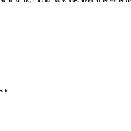
kimini ve klavyesini kullanarak oyun severler için rehber içerikler hazı
erdir