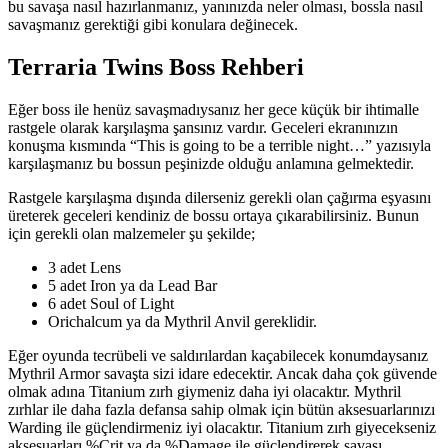
bu savaşa nasıl hazırlanmanız, yanınızda neler olması, bossla nasıl
savaşmanız gerektiği gibi konulara değinecek.
Terraria Twins Boss Rehberi
Eğer boss ile henüz savaşmadıysanız her gece küçük bir ihtimalle
rastgele olarak karşılaşma şansınız vardır. Geceleri ekranınızın
konuşma kısmında “This is going to be a terrible night…” yazısıyla
karşılaşmanız bu bossun peşinizde olduğu anlamına gelmektedir.
Rastgele karşılaşma dışında dilerseniz gerekli olan çağırma eşyasını
üreterek geceleri kendiniz de bossu ortaya çıkarabilirsiniz. Bunun
için gerekli olan malzemeler şu şekilde;
3 adet Lens
5 adet Iron ya da Lead Bar
6 adet Soul of Light
Orichalcum ya da Mythril Anvil gereklidir.
Eğer oyunda tecrübeli ve saldırılardan kaçabilecek konumdaysanız
Mythril Armor savaşta sizi idare edecektir. Ancak daha çok güvende
olmak adına Titanium zırh giymeniz daha iyi olacaktır. Mythril
zırhlar ile daha fazla defansa sahip olmak için bütün aksesuarlarınızı
Warding ile güçlendirmeniz iyi olacaktır. Titanium zırh giyecekseniz
aksesuarları %Crit ya da %Damage ile güçlendirerek savaşı