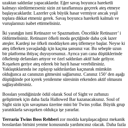
uzaktan saldırılar yapacaklardır. Eğer savaş boyunca hareketli
kalmayı sürdürmezseniz sizin zıt taraflarınıza geçerek ateş etmeye
başlayacaklardır. Lazerler çok büyük hasar vermiyor ancak yeşil
toplara dikkat etmeniz gerek. Savaş boyunca hareketli kalmalı ve
vuruşlarınızı isabet ettirmelisiniz.
İki yaratığın ismi Retinazer ve Spazmatism. Öncelikle Retinazer’ i
öldürmelisiniz. Retinazer öfkeli moda geçtiğinde daha çok lazer
ateşler. Kardeşi ise öfkeli moddayken ateş üflemeye başlar. Neyse ki
ateş üflerken yavaşladığı için kaçma şansınız var. Bu sebeple uzun
bir platforma ihtiyaç duyuyorsunuz. Ayrıca yarı cana düştüklerinde
öfkelenip defansları artıyor ve özel saldırıları aktif hale geliyor.
Koşarken geriye ateş ederek bir hayli hasar verebilirsiniz.
Yaklaştıklarında ise zıplayıp saldırılardan kaçınarak mümkün
olduğunca az canınızın gitmesini sağlarsınız. Canınız 150’ den aşağı
düştüğünde pot içerek yenilenme süresinin erkenden aktif olmasını
sağlayabilirsiniz.
Bossları yendiğinizde ödül olarak Soul of Sight ve zırhınızı
geliştirmek için daha fazla Hallowed Bar kazanacaksınız. Soul of
Sight sizin için savaşması üzerine mini bir Twins yollar. Büyük grup
yaratıklarla savaşırken oldukça işe yararlar.
Terraria Twins Boss Rehberi
zor modda karşılaşacağınız mekanik
bosslardan birisini yenme konusunda yardımcınız olacak. Daha fazla