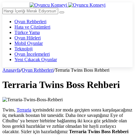
Oyun Rehberleri
Hata ve Çözümleri
Türkçe Yama
Oyun Hileleri
Mobil Oyunlar
Teknoloji
Oyun İncelemeleri
Yeni Çıkacak Oyunlar
Anasayfa
/
Oyun Rehberleri
/
Terraria Twins Boss Rehberi
Terraria Twins Boss Rehberi
Twins,
Terraria
içerisindeki zor moda geçişten sonra karşılaşacağınız
üç mekanik bosstan bir tanesidir. Daha önce savaştığınız Eye of
Cthulhu’ ya benzer birbirine bağlanmış iki koca göz şeklinde olan
boss gerekli hazırlıklar ve zırhlar olmadan bir hayli zorlayıcı
olacaktır. Sizler için hazırladığımız
Terraria Twins Boss Rehberi