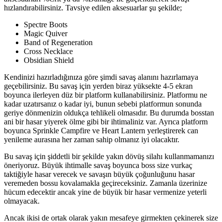
hızlandırabilirsiniz. Tavsiye edilen aksesuarlar şu şekilde;
Spectre Boots
Magic Quiver
Band of Regeneration
Cross Necklace
Obsidian Shield
Kendinizi hazırladığınıza göre şimdi savaş alanını hazırlamaya
geçebilirsiniz. Bu savaş için yerden biraz yüksekte 4-5 ekran
boyunca ilerleyen düz bir platform kullanabilirsiniz. Platformu ne
kadar uzatırsanız o kadar iyi, bunun sebebi platformun sonunda
geriye dönmenizin oldukça tehlikeli olmasıdır. Bu durumda bosstan
ani bir hasar yiyerek ölme gibi bir ihtimaliniz var. Ayrıca platform
boyunca Sprinkle Campfire ve Heart Lantern yerleştirerek can
yenileme aurasına her zaman sahip olmanız iyi olacaktır.
Bu savaş için şiddetli bir şekilde yakın dövüş silahı kullanmamanızı
öneriyoruz. Büyük ihtimalle savaş boyunca boss size vurkaç
taktiğiyle hasar verecek ve savaşın büyük çoğunluğunu hasar
veremeden bossu kovalamakla geçireceksiniz. Zamanla üzerinize
hücum edecektir ancak yine de büyük bir hasar vermenize yeterli
olmayacak.
Ancak ikisi de ortak olarak yakın mesafeye girmekten çekinerek size