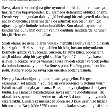
Savaş alanı hazırlandığına göre oyuncular artık kendilerini savaşa
hazırlamaya başlayabilirler. Bu aşamada defansınız oldukça önemli.
Demir veya kurşundan daha güçlü herhangi bir zırh yeterli olacaktır,
ancak oyuncular şanslarını daha da artırmak için platin zırh için
uğraşmayı göz önünde bulundurabilirler. Son olarak, oyuncular
kendilerine dünyanın dört bir yanına dağılmış sandıklarda görünen
bir çift Hermes botu bulmalılar.
Silah olarak ise genel olarak yüksek menzilli saldırıya sahip bir silah
işinizi görür. Hızlı saldırı yapabilen bir kılıç bossun minyonlarını
kesmede işinize yarayacaktır. Şuriken, fırlatma kılıcı, boomerang,
ateşli oklara sahip bir yay gibi silahlar Eye of Cthulhu’ ya karşı
işlevsel olacaktır. Ayrıca yanınızda size faydalı etkiler verecek potlar
da bulundurmanız iyi olur. Swiftness potu, Healing potu, İronskin
potu, Archery potu bu savaş için önerilen potlar arasında.
Her şey hazırlandığına göre artık savaşa geçelim. Bir gece
ekranınızın sol altında “ You feel an evil presence watching you.”
İsimli mesajla karşılaşacaksınız. Bossun ortaya çıktığına dair işaret
budur. Bu aşamada hazırladığınız savaş alanına gidebilirsiniz. İlk
olarak boss oyuncunun üzerine uçacak ve 3-4 tane minyon yaratık
çıkaracaktır. Bunları kesmenizden sonra ise 3 kere üzerinize hızlıca
hücum eder. Bu şekilde %50 canın altına kadar savaş döngüsü sürer.