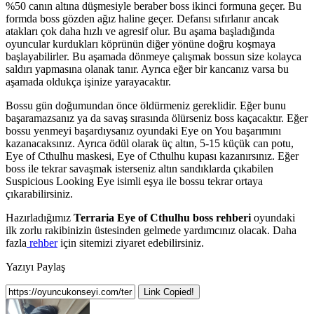
%50 canın altına düşmesiyle beraber boss ikinci formuna geçer. Bu
formda boss gözden ağız haline geçer. Defansı sıfırlanır ancak
atakları çok daha hızlı ve agresif olur. Bu aşama başladığında
oyuncular kurdukları köprünün diğer yönüne doğru koşmaya
başlayabilirler. Bu aşamada dönmeye çalışmak bossun size kolayca
saldırı yapmasına olanak tanır. Ayrıca eğer bir kancanız varsa bu
aşamada oldukça işinize yarayacaktır.
Bossu gün doğumundan önce öldürmeniz gereklidir. Eğer bunu
başaramazsanız ya da savaş sırasında ölürseniz boss kaçacaktır. Eğer
bossu yenmeyi başardıysanız oyundaki Eye on You başarımını
kazanacaksınız. Ayrıca ödül olarak üç altın, 5-15 küçük can potu,
Eye of Cthulhu maskesi, Eye of Cthulhu kupası kazanırsınız. Eğer
boss ile tekrar savaşmak isterseniz altın sandıklarda çıkabilen
Suspicious Looking Eye isimli eşya ile bossu tekrar ortaya
çıkarabilirsiniz.
Hazırladığımız
Terraria Eye of Cthulhu boss rehberi
oyundaki
ilk zorlu rakibinizin üstesinden gelmede yardımcınız olacak. Daha
fazla
rehber
için sitemizi ziyaret edebilirsiniz.
Yazıyı Paylaş
Link Copied!