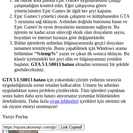
İlk olarak arka planda Epic Games uygulamasının çalışıp
çalışmadığını kontrol edin. Eğer çalışıyorsa görev
yöneticisinden Epic Games ile ilgili her şeyi kapatın.
Epic Games’i yönetici olarak çalıştırın ve kütüphaneden GTA
5 oyununa sağ tıklayın. Ardından doğrula butonuna basın ve
Epic Games’in oyun dosyalarını taramasını sağlayın. Bu
işlemin ne kadar uzun süreceği eksik olan dosyaların sayısı,
boyutları ve internet hızınıza göre değişmektedir.
Bütün işlemlerin ardından bilgisayarınızda geçici dosyaları
tamamen temizleyin. Bunu yapabilmek için Windows arama
bölümüne “
%temp%
” yazın ve çıkan ilk sonuca tıklayın. Bu
klasör içerisindeki her şeyi silin ve bilgisayarınızı yeniden
başlatın.
GTA 5 LS0013 hatası
almadan sorunsuz bir şekilde
girebileceksiniz.
GTA 5 LS0013 hatası
için yukarıdaki çözüm yollarını sırasıyla
uyguladığınızda sorun ortadan kalkacaktır. Umarız bu adımları
uyguladıktan sonra problem çözülecektir. Tüm işlemleri yaptıktan
sonra halen daha aynı hatayı alıyorsanız yorumlar bölümünden
iletebilirsiniz. Daha fazla
oyun rehberleri
içerikleri için sitemizi sık
sık ziyaret etmeyi unutmayın!
Yazıyı Paylaş
Link Copied!