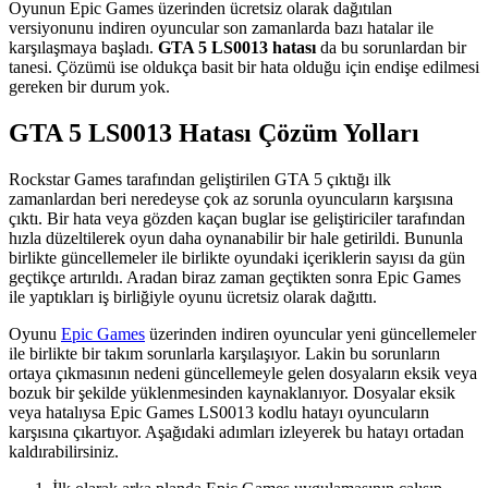
Oyunun Epic Games üzerinden ücretsiz olarak dağıtılan
versiyonunu indiren oyuncular son zamanlarda bazı hatalar ile
karşılaşmaya başladı.
GTA 5 LS0013 hatası
da bu sorunlardan bir
tanesi. Çözümü ise oldukça basit bir hata olduğu için endişe edilmesi
gereken bir durum yok.
GTA 5 LS0013 Hatası Çözüm Yolları
Rockstar Games tarafından geliştirilen GTA 5 çıktığı ilk
zamanlardan beri neredeyse çok az sorunla oyuncuların karşısına
çıktı. Bir hata veya gözden kaçan buglar ise geliştiriciler tarafından
hızla düzeltilerek oyun daha oynanabilir bir hale getirildi. Bununla
birlikte güncellemeler ile birlikte oyundaki içeriklerin sayısı da gün
geçtikçe artırıldı. Aradan biraz zaman geçtikten sonra Epic Games
ile yaptıkları iş birliğiyle oyunu ücretsiz olarak dağıttı.
Oyunu
Epic Games
üzerinden indiren oyuncular yeni güncellemeler
ile birlikte bir takım sorunlarla karşılaşıyor. Lakin bu sorunların
ortaya çıkmasının nedeni güncellemeyle gelen dosyaların eksik veya
bozuk bir şekilde yüklenmesinden kaynaklanıyor. Dosyalar eksik
veya hatalıysa Epic Games LS0013 kodlu hatayı oyuncuların
karşısına çıkartıyor. Aşağıdaki adımları izleyerek bu hatayı ortadan
kaldırabilirsiniz.