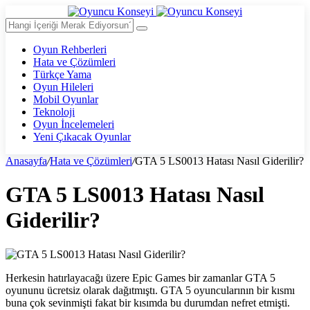
Oyun Rehberleri
Hata ve Çözümleri
Türkçe Yama
Oyun Hileleri
Mobil Oyunlar
Teknoloji
Oyun İncelemeleri
Yeni Çıkacak Oyunlar
Anasayfa
/
Hata ve Çözümleri
/
GTA 5 LS0013 Hatası Nasıl Giderilir?
GTA 5 LS0013 Hatası Nasıl
Giderilir?
Herkesin hatırlayacağı üzere Epic Games bir zamanlar GTA 5
oyununu ücretsiz olarak dağıtmıştı. GTA 5 oyuncularının bir kısmı
buna çok sevinmişti fakat bir kısımda bu durumdan nefret etmişti.