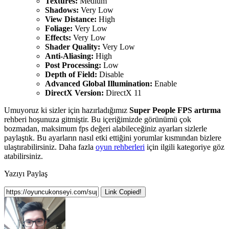
Textures:
Medium
Shadows:
Very Low
View Distance:
High
Foliage:
Very Low
Effects:
Very Low
Shader Quality:
Very Low
Anti-Aliasing:
High
Post Processing:
Low
Depth of Field:
Disable
Advanced Global Illumination:
Enable
DirectX Version:
DirectX 11
Umuyoruz ki sizler için hazırladığımız
Super People FPS artırma
rehberi hoşunuza gitmiştir. Bu içeriğimizde görünümü çok
bozmadan, maksimum fps değeri alabileceğiniz ayarları sizlerle
paylaştık. Bu ayarların nasıl etki ettiğini yorumlar kısmından bizlere
ulaştırabilirsiniz. Daha fazla
oyun rehberleri
için ilgili kategoriye göz
atabilirsiniz.
Yazıyı Paylaş
Link Copied!