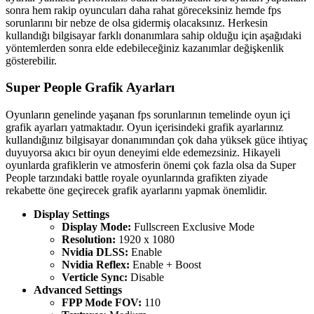
sonra hem rakip oyuncuları daha rahat göreceksiniz hemde fps
sorunlarını bir nebze de olsa gidermiş olacaksınız. Herkesin
kullandığı bilgisayar farklı donanımlara sahip olduğu için aşağıdaki
yöntemlerden sonra elde edebileceğiniz kazanımlar değişkenlik
gösterebilir.
Super People Grafik Ayarları
Oyunların genelinde yaşanan fps sorunlarının temelinde oyun içi
grafik ayarları yatmaktadır. Oyun içerisindeki grafik ayarlarınız
kullandığınız bilgisayar donanımından çok daha yüksek güce ihtiyaç
duyuyorsa akıcı bir oyun deneyimi elde edemezsiniz. Hikayeli
oyunlarda grafiklerin ve atmosferin önemi çok fazla olsa da Super
People tarzındaki battle royale oyunlarında grafikten ziyade
rekabette öne geçirecek grafik ayarlarını yapmak önemlidir.
Display Settings
Display Mode:
Fullscreen Exclusive Mode
Resolution:
1920 x 1080
Nvidia DLSS:
Enable
Nvidia Reflex:
Enable + Boost
Verticle Sync:
Disable
Advanced Settings
FPP Mode FOV:
110