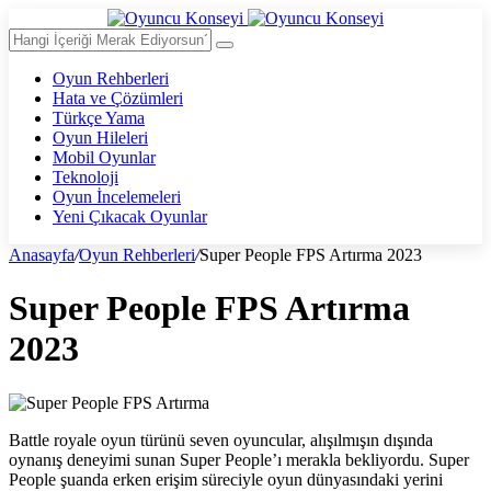
Oyun Rehberleri
Hata ve Çözümleri
Türkçe Yama
Oyun Hileleri
Mobil Oyunlar
Teknoloji
Oyun İncelemeleri
Yeni Çıkacak Oyunlar
Anasayfa
/
Oyun Rehberleri
/
Super People FPS Artırma 2023
Super People FPS Artırma
2023
Battle royale oyun türünü seven oyuncular, alışılmışın dışında
oynanış deneyimi sunan Super People’ı merakla bekliyordu. Super
People şuanda erken erişim süreciyle oyun dünyasındaki yerini