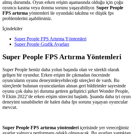
almış durumda. Oyun erken erişim aşamasında olduğu için çoğu
oyuncu kasma veya donma sorunu yaşayabiliyor.
Super People
FPS artırma
yöntemleri ile oyundaki takılma ve düşük fps
problemlerini aşabilirsiniz.
İçindekiler
Super People FPS Artırma Yöntemleri
Super People Grafik Ayarları
Super People FPS Artırma Yöntemleri
Super People henüz daha yolun başında olan ve sürekli olarak
gelişen bir oyundur. Erken erişim ile çıkmadan öncesinde
oyuncuların oyunu deneyimleyebileceği süreçleri de vardı. Bu
süreçlerde bulunan oyunculardan alınan geri bildirimler sayesinde
oyunu çok daha iyi duruma getiren geliştirici şirket Wonder People,
9 Ekim 2022’de erken erişim sürecini başlattı. Şuanda daha iyi oyun
deneyimi sunabilseler de halen daha fps sorunu yaşayan oyuncular
mevcut.
Super People FPS artırma yöntemleri
içerisinde yer vereceğimiz
ayarlar yalnızca performans odaklı olmayacak. Bu ayarları yaptıktan