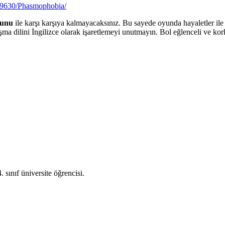
739630/Phasmophobia/
runu
ile karşı karşıya kalmayacaksınız. Bu sayede oyunda hayaletler il
a dilini İngilizce olarak işaretlemeyi unutmayın. Bol eğlenceli ve kork
sınıf üniversite öğrencisi.