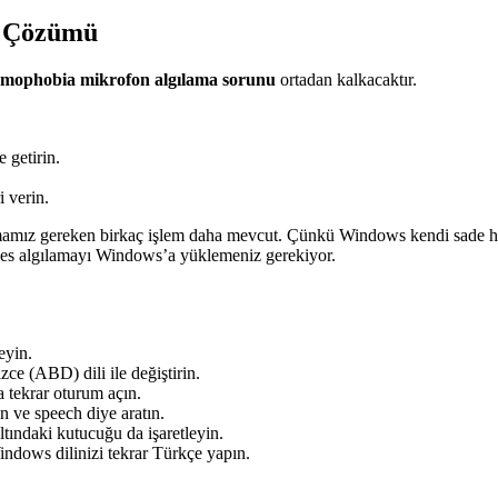
u Çözümü
mophobia mikrofon algılama sorunu
ortadan kalkacaktır.
 getirin.
i verin.
apmamız gereken birkaç işlem daha mevcut. Çünkü Windows kendi sade h
 ses algılamayı Windows’a yüklemeniz gerekiyor.
eyin.
ce (ABD) dili ile değiştirin.
 tekrar oturum açın.
n ve speech diye aratın.
tındaki kutucuğu da işaretleyin.
ndows dilinizi tekrar Türkçe yapın.