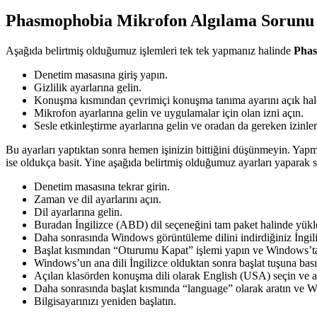
Phasmophobia Mikrofon Algılama Sorun
Aşağıda belirtmiş olduğumuz işlemleri tek tek yapmanız halinde
Phas
Denetim masasına giriş yapın.
Gizlilik ayarlarına gelin.
Konuşma kısmından çevrimiçi konuşma tanıma ayarını açık hale
Mikrofon ayarlarına gelin ve uygulamalar için olan izni açın.
Sesle etkinleştirme ayarlarına gelin ve oradan da gereken izinler
Bu ayarları yaptıktan sonra hemen işinizin bittiğini düşünmeyin. Y
ise oldukça basit. Yine aşağıda belirtmiş olduğumuz ayarları yaparak
Denetim masasına tekrar girin.
Zaman ve dil ayarlarını açın.
Dil ayarlarına gelin.
Buradan İngilizce (ABD) dil seçeneğini tam paket halinde yükl
Daha sonrasında Windows görüntüleme dilini indirdiğiniz İngiliz
Başlat kısmından “Oturumu Kapat” işlemi yapın ve Windows’ta
Windows’un ana dili İngilizce olduktan sonra başlat tuşuna bası
Açılan klasörden konuşma dili olarak English (USA) seçin ve al
Daha sonrasında başlat kısmında “language” olarak aratın ve Wi
Bilgisayarınızı yeniden başlatın.