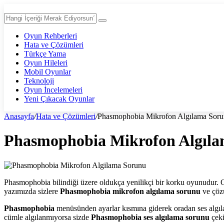
Oyun Rehberleri
Hata ve Çözümleri
Türkçe Yama
Oyun Hileleri
Mobil Oyunlar
Teknoloji
Oyun İncelemeleri
Yeni Çıkacak Oyunlar
Anasayfa
/
Hata ve Çözümleri
/
Phasmophobia Mikrofon Algılama Sor
Phasmophobia Mikrofon Algıl
Phasmophobia bilindiği üzere oldukça yenilikçi bir korku oyunudur. Oy
yazımızda sizlere
Phasmophobia mikrofon algılama sorunu
ve çözü
Phasmophobia
menüsünden ayarlar kısmına giderek oradan ses algıla
cümle algılanmıyorsa sizde
Phasmophobia ses algılama sorunu
çeki