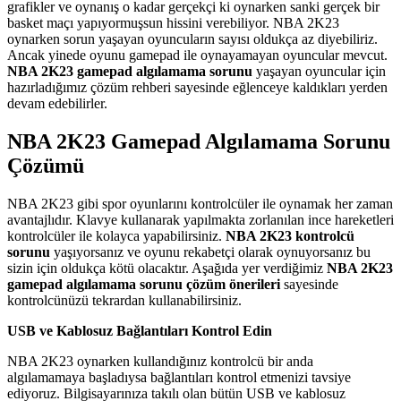
grafikler ve oynanış o kadar gerçekçi ki oynarken sanki gerçek bir
basket maçı yapıyormuşsun hissini verebiliyor. NBA 2K23
oynarken sorun yaşayan oyuncuların sayısı oldukça az diyebiliriz.
Ancak yinede oyunu gamepad ile oynayamayan oyuncular mevcut.
NBA 2K23 gamepad algılamama sorunu
yaşayan oyuncular için
hazırladığımız çözüm rehberi sayesinde eğlenceye kaldıkları yerden
devam edebilirler.
NBA 2K23 Gamepad Algılamama Sorunu
Çözümü
NBA 2K23 gibi spor oyunlarını kontrolcüler ile oynamak her zaman
avantajlıdır. Klavye kullanarak yapılmakta zorlanılan ince hareketleri
kontrolcüler ile kolayca yapabilirsiniz.
NBA 2K23 kontrolcü
sorunu
yaşıyorsanız ve oyunu rekabetçi olarak oynuyorsanız bu
sizin için oldukça kötü olacaktır. Aşağıda yer verdiğimiz
NBA 2K23
gamepad algılamama sorunu çözüm önerileri
sayesinde
kontrolcünüzü tekrardan kullanabilirsiniz.
USB ve Kablosuz Bağlantıları Kontrol Edin
NBA 2K23 oynarken kullandığınız kontrolcü bir anda
algılamamaya başladıysa bağlantıları kontrol etmenizi tavsiye
ediyoruz. Bilgisayarınıza takılı olan bütün USB ve kablosuz