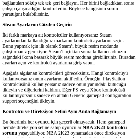
bağlantıları söküp tek tek geri bağlayın. Her birini bağladıktan sonra
çalışıp çalışmadığını kontrol edin. Böylece hangisinin sorun
yarattığını bulabilirsiniz.
Steam Ayarlarını Gözden Geçirin
İki farklı markaya ait kontrolcüler kullanıyorsanız Steam
ayarlarından kullandığınız markanın kontrolcü ayarlarını seçin.
Bunu yapmak için ilk olarak Steam’i büyük resim modunda
çalıştırmanız gerekiyor. Steam’i açtıktan sonra kullanıcı adınızın
sağındaki ikona basarak büyük resim moduna girebilirsiniz. Buradan
ayarları açın ve kontrolcü ayarlarına giriş yapın.
Aşağıda algılanan kontrolcüleri göreceksiniz. Hangi kontrolcüyü
kullanıyorsanız onun ayarlarını aktif edin. Örneğin, PlayStation
kontrolcüsünü kullanıyorsanız sadece onun yanındaki kutucuğu
tikleyin ve diğerlerini kaldırın. Eğer PS veya Xbox kontrolcüsü
kullanmıyorsanız sadece en alttaki Generic gamepad configuration
support seçeneğini tikleyin.
Kontrolcü ve Direksiyon Setini Aynı Anda Bağlamayın
Bu önerimiz her oyuncu için geçerli olmayacak. Hem gamepad
hemde direksiyon setine sahip oyuncular
NBA 2K23 kontrolcü
sorunu
yaşayabiliyor. NBA 2K23 oynamadan önce direksiyon