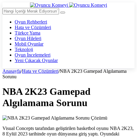
Oyun Rehberleri
Hata ve Çözümleri
Türkçe Yama
Oyun Hileleri
Mobil Oyunlar
Teknoloji
Oyun İncelemeleri
Yeni Çıkacak Oyunlar
Anasayfa
/
Hata ve Çözümleri
/
NBA 2K23 Gamepad Algılamama
Sorunu
NBA 2K23 Gamepad
Algılamama Sorunu
Visual Concepts tarafından geliştirilen basketbol oyunu NBA 2K23,
8 Eylül 2023 tarihinde oyun dünyasına giriş yaptı. Oyundaki