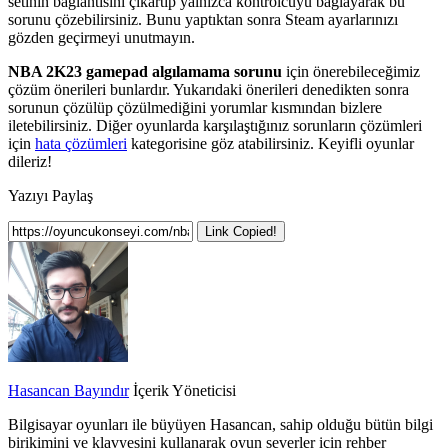
setinin bağlantısını çıkartıp yalnızca kontrolcüyü bağlayarak bu
sorunu çözebilirsiniz. Bunu yaptıktan sonra Steam ayarlarınızı
gözden geçirmeyi unutmayın.
NBA 2K23 gamepad algılamama sorunu
için önerebileceğimiz
çözüm önerileri bunlardır. Yukarıdaki önerileri denedikten sonra
sorunun çözülüp çözülmediğini yorumlar kısmından bizlere
iletebilirsiniz. Diğer oyunlarda karşılaştığınız sorunların çözümleri
için
hata çözümleri
kategorisine göz atabilirsiniz. Keyifli oyunlar
dileriz!
Yazıyı Paylaş
Link Copied!
Hasancan Bayındır
İçerik Yöneticisi
Bilgisayar oyunları ile büyüyen Hasancan, sahip olduğu bütün bilgi
birikimini ve klavyesini kullanarak oyun severler için rehber