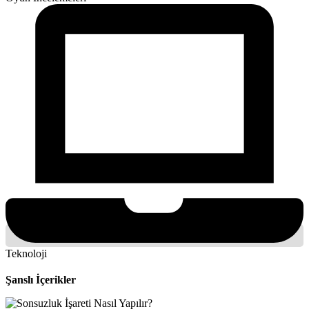
Teknoloji
Şanslı İçerikler