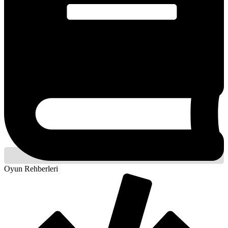
Oyun Rehberleri