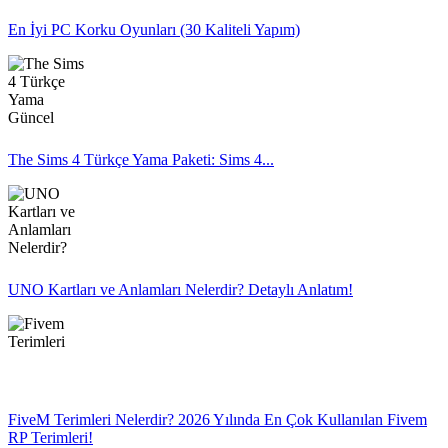
En İyi PC Korku Oyunları (30 Kaliteli Yapım)
The Sims 4 Türkçe Yama Paketi: Sims 4...
UNO Kartları ve Anlamları Nelerdir? Detaylı Anlatım!
FiveM Terimleri Nelerdir? 2026 Yılında En Çok Kullanılan Fivem
RP Terimleri!