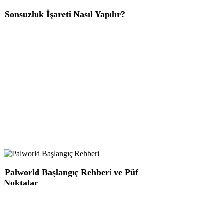
Sonsuzluk İşareti Nasıl Yapılır?
Palworld Başlangıç Rehberi ve Püf
Noktalar