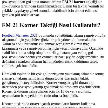
pozisyonundan gol atma oranını artıran
FM 21 korner taktiği
bir
çok oyuncu tarafından kullanılmaktadır. Lakin bu taktiği verimli bir
şekilde uygulayıp güzel sonuçlar alabilmek için dikkat edilmesi
gereken püf noktalar var.
FM 21 Korner Taktiği Nasıl Kullanılır?
Football Manager 2021
oyununda yönettiğiniz takımı şampiyonluğa
ulaştırmak için yapabileceğiniz bir çok yöntem bulunmaktadır.
Yalnızca etkili bir taktik kullanmak seçtiğiniz takımın maç
kazanması veya şampiyon olması için yeterli olmayabilir. Özellikle
stabil bir takıma sahip olup bir türlü gol atamayan ve hiç gol
pozisyonu elde edemeyen oyuncular bazı şeyleri değiştirmeliler. Bu
değişimi yaparken takımın hangi yönden eksik kaldığının tespit
edilmesi çok önemlidir.
Hareketli toplar ile bir çok gol pozisyonu yakalamış fakat bir sonuç
alamayan takıma sahipseniz duran toplar üzerinden taktik
geliştirmeyi deneyebilirsiniz. Korner vuruşları gibi duran top
üzerinden pozisyon yaratıp gol atmak bu problemi çözebilecektir.
Korner taktiğinin çalışabilmesi için ilk 11’de yer verdiğiniz
oyuncuların bazı yetkinliklerinin olması önemlidir.
Korner atışlarında ortayı açacak oyuncuların korner kullanma