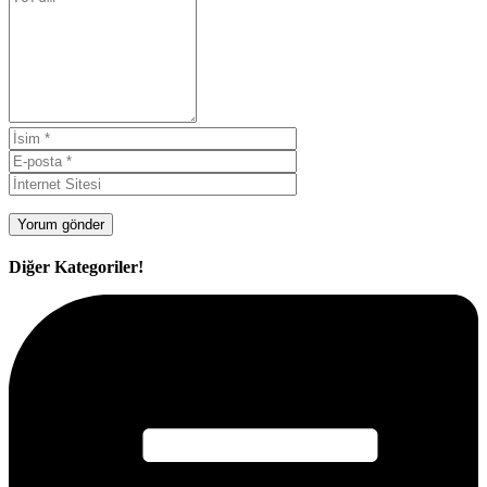
Diğer Kategoriler!