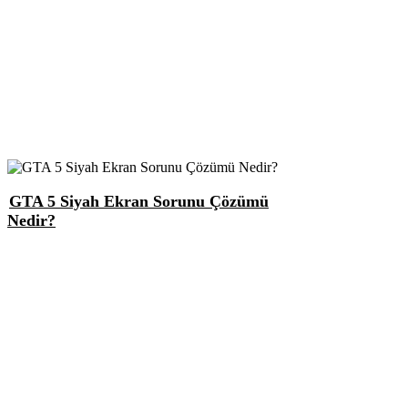
GTA 5 Siyah Ekran Sorunu Çözümü
Nedir?