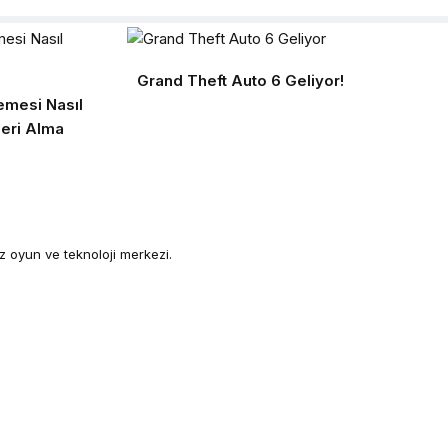
Grand Theft Auto 6 Geliyor!
emesi Nasıl
Geri Alma
z oyun ve teknoloji merkezi.