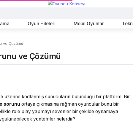
Yama
Oyun Hileleri
Mobil Oyunlar
Tekno
nu ve Çözümü
orunu ve Çözümü
A 5 üzerine kodlanmış sunucuların bulunduğu bir platform. Bir
me sorunu
ortaya çıkmasına rağmen oyuncular bunu bir
ellikle role play yapmayı sevenler bir şekilde oynamaya
ygulanabilecek yöntemler nelerdir?