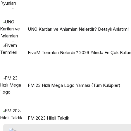
UNO Kartları ve Anlamları Nelerdir? Detaylı Anlatım!
FiveM Terimleri Nelerdir? 2026 Yılında En Çok Kullan
FM 23 Hızlı Mega Logo Yaması (Tüm Kulüpler)
FM 2023 Hileli Taktik