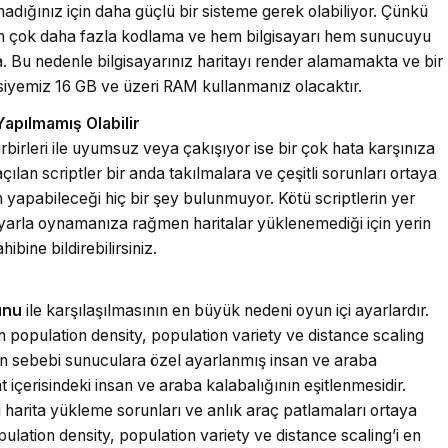
adığınız için daha güçlü bir sisteme gerek olabiliyor. Çünkü
den çok daha fazla kodlama ve hem bilgisayarı hem sunucuyu
. Bu nedenle bilgisayarınız haritayı render alamamakta ve bir
avsiyemiz 16 GB ve üzeri RAM kullanmanız olacaktır.
apılmamış Olabilir
rbirleri ile uyumsuz veya çakışıyor ise bir çok hata karşınıza
açılan scriptler bir anda takılmalara ve çeşitli sorunları ortaya
 yapabileceği hiç bir şey bulunmuyor. Kötü scriptlerin yer
sayarla oynamanıza rağmen haritalar yüklenemediği için yerin
bine bildirebilirsiniz.
unu
ile karşılaşılmasının en büyük nedeni oyun içi ayarlardır.
population density, population variety ve distance scaling
nun sebebi sunuculara özel ayarlanmış insan ve araba
ent içerisindeki insan ve araba kalabalığının eşitlenmesidir.
 harita yükleme sorunları ve anlık araç patlamaları ortaya
lation density, population variety ve distance scaling’i en