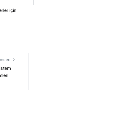
rler için
önderi
Sistem
mleri