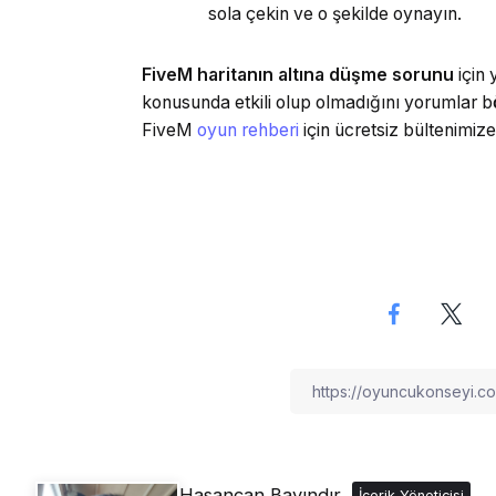
sola çekin ve o şekilde oynayın.
FiveM haritanın altına düşme sorunu
için 
konusunda etkili olup olmadığını yorumlar bö
FiveM
oyun rehberi
için ücretsiz bültenimize 
Hasancan Bayındır
İçerik Yöneticisi