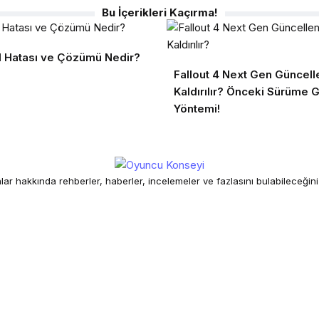
Bu İçerikleri Kaçırma!
1 Hatası ve Çözümü Nedir?
Fallout 4 Next Gen Güncell
Kaldırılır? Önceki Sürüme 
Yöntemi!
ar hakkında rehberler, haberler, incelemeler ve fazlasını bulabileceğini