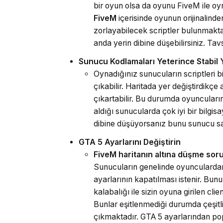
bir oyun olsa da oyunu FiveM ile oyn
FiveM
içerisinde oyunun orijinalin
zorlayabilecek scriptler bulunmakta
anda yerin dibine düşebilirsiniz. T
Sunucu Kodlamaları Yeterince Stabil Y
Oynadığınız sunucuların scriptleri bi
çıkabilir. Haritada yer değiştirdikçe 
çıkartabilir. Bu durumda oyuncuların
aldığı sunucularda çok iyi bir bilgi
dibine düşüyorsanız bunu sunucu sahi
GTA 5 Ayarlarını Değiştirin
FiveM haritanın altına düşme sor
Sunucuların genelinde oyunculardan 
ayarlarının kapatılması istenir. Bu
kalabalığı ile sizin oyuna girilen cli
Bunlar eşitlenmediği durumda çeşitli
çıkmaktadır. GTA 5 ayarlarından popu