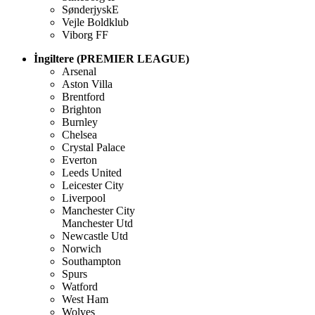
SønderjyskE
Vejle Boldklub
Viborg FF
İngiltere (PREMIER LEAGUE)
Arsenal
Aston Villa
Brentford
Brighton
Burnley
Chelsea
Crystal Palace
Everton
Leeds United
Leicester City
Liverpool
Manchester City
Manchester Utd
Newcastle Utd
Norwich
Southampton
Spurs
Watford
West Ham
Wolves