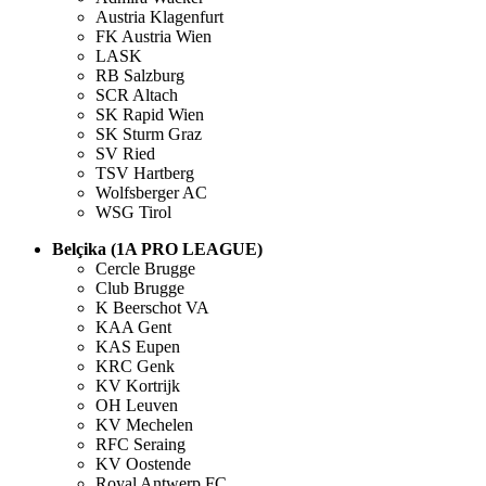
Austria Klagenfurt
FK Austria Wien
LASK
RB Salzburg
SCR Altach
SK Rapid Wien
SK Sturm Graz
SV Ried
TSV Hartberg
Wolfsberger AC
WSG Tirol
Belçika (1A PRO LEAGUE)
Cercle Brugge
Club Brugge
K Beerschot VA
KAA Gent
KAS Eupen
KRC Genk
KV Kortrijk
OH Leuven
KV Mechelen
RFC Seraing
KV Oostende
Royal Antwerp FC