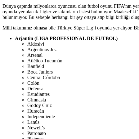
Dünya çapında milyonlarca oyuncusu olan futbol oyunu FIFA’nın ye
oyunda yer alacak Ligler ve takımların listesi bulunuyor. Maalesef ki
bulunmuyor. Bu sebeple herhangi bir şey ortaya atıp bilgi kirliliği 
Milli takımımız olmasa bile Türkiye Süper Lig’i oyunda yer alıyor. Bi
Arjantin (LIGA PROFESIONAL DE FÚTBOL)
Aldosivi
Argentinos Jrs.
Arsenal
Atlético Tucumán
Banfield
Boca Juniors
Central Córdoba
Colón
Defensa
Estudiantes
Gimnasia
Godoy Cruz
Huracán
Independiente
Lanús
Newell’s
Patronato
Platense