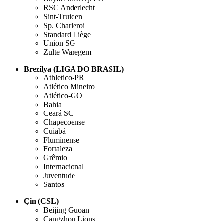
RSC Anderlecht
Sint-Truiden
Sp. Charleroi
Standard Liège
Union SG
Zulte Waregem
Brezilya (LIGA DO BRASIL)
Athletico-PR
Atlético Mineiro
Atlético-GO
Bahia
Ceará SC
Chapecoense
Cuiabá
Fluminense
Fortaleza
Grêmio
Internacional
Juventude
Santos
Çin (CSL)
Beijing Guoan
Cangzhou Lions