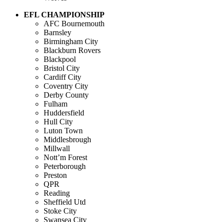
EFL CHAMPIONSHIP
AFC Bournemouth
Barnsley
Birmingham City
Blackburn Rovers
Blackpool
Bristol City
Cardiff City
Coventry City
Derby County
Fulham
Huddersfield
Hull City
Luton Town
Middlesbrough
Millwall
Nott’m Forest
Peterborough
Preston
QPR
Reading
Sheffield Utd
Stoke City
Swansea City