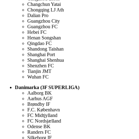
Changchun Yatai
Chongqing LJ Ath
Dalian Pro
Guangzhou City
Guangzhou FC
Hebei FC
Henan Songshan
Qingdao FC
Shandong Taishan
Shanghai Port
Shanghai Shenhua
Shenzhen FC
Tianjin JMT
Wuhan FC
Danimarka (3F SUPERLIGA)
Aalborg BK
Aarhus AGF
Brøndby IF
F.C. København
FC Midtjylland
FC Nordsjælland
Odense BK
Randers FC
Silkeborg IF