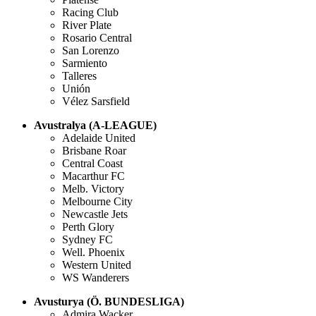
Racing Club
River Plate
Rosario Central
San Lorenzo
Sarmiento
Talleres
Unión
Vélez Sarsfield
Avustralya (A-LEAGUE)
Adelaide United
Brisbane Roar
Central Coast
Macarthur FC
Melb. Victory
Melbourne City
Newcastle Jets
Perth Glory
Sydney FC
Well. Phoenix
Western United
WS Wanderers
Avusturya
(Ö. BUNDESLIGA)
Admira Wacker