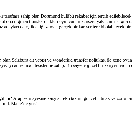
taraftara sahip olan Dortmund kulübü rekabet için tercih edilebilece
akat ona rağmen transfer ettikleri oyuncunun kansere yakalanması gibi
ayları da eşlik ettiği zaman gerçek bir kariyer tercihi olabilecek bir 
an Salzburg alt yapısı ve wonderkid transfer politikası ile genç oyuncu
e, iyi antrenman tesislerine sahip. Bu sayede güzel bir kariyer tercihi o
ğil mi? Arap sermayesine karşı sürekli takımı güncel tutmak ve zorlu b
ik artık Mane’de yok!