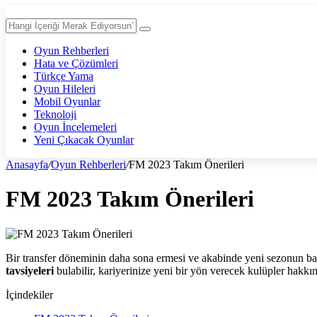
Oyun Rehberleri
Hata ve Çözümleri
Türkçe Yama
Oyun Hileleri
Mobil Oyunlar
Teknoloji
Oyun İncelemeleri
Yeni Çıkacak Oyunlar
Anasayfa
/
Oyun Rehberleri
/
FM 2023 Takım Önerileri
FM 2023 Takım Önerileri
Bir transfer döneminin daha sona ermesi ve akabinde yeni sezonun b
tavsiyeleri
bulabilir, kariyerinize yeni bir yön verecek kulüpler hakkınd
İçindekiler