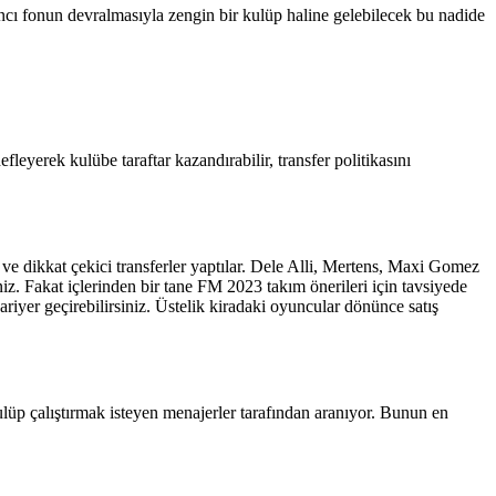
bancı fonun devralmasıyla zengin bir kulüp haline gelebilecek bu nadide
leyerek kulübe taraftar kazandırabilir, transfer politikasını
e dikkat çekici transferler yaptılar. Dele Alli, Mertens, Maxi Gomez
niz. Fakat içlerinden bir tane FM 2023 takım önerileri için tavsiyede
riyer geçirebilirsiniz. Üstelik kiradaki oyuncular dönünce satış
lüp çalıştırmak isteyen menajerler tarafından aranıyor. Bunun en