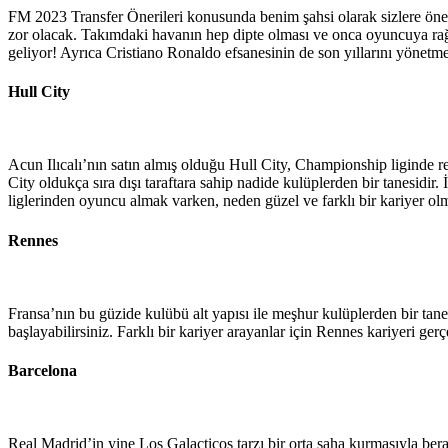
FM 2023 Transfer Önerileri konusunda benim şahsi olarak sizlere öne
zor olacak. Takımdaki havanın hep dipte olması ve onca oyuncuya rağm
geliyor! Ayrıca Cristiano Ronaldo efsanesinin de son yıllarını yönetmek
Hull City
Acun Ilıcalı’nın satın almış olduğu Hull City, Championship liginde re
City oldukça sıra dışı taraftara sahip nadide kulüplerden bir tanesidir
liglerinden oyuncu almak varken, neden güzel ve farklı bir kariyer ol
Rennes
Fransa’nın bu güzide kulübü alt yapısı ile meşhur kulüplerden bir ta
başlayabilirsiniz. Farklı bir kariyer arayanlar için Rennes kariyeri gerç
Barcelona
Real Madrid’in yine Los Galacticos tarzı bir orta saha kurmasıyla berab