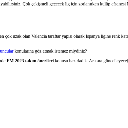
yabilirsiniz. Çok çekişmeli geçecek lig için zorlanırken kulüp efsanesi M
ok uzak olan Valencia taraftar yapısı olarak İspanya ligine renk katan
uncular
konularına göz atmak istemez miydiniz?
inde
FM 2023 takım önerileri
konusu hazırladık. Ara ara güncelleyeceğ