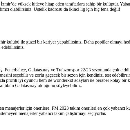
 İzmir’de yüksek kitleye hitap eden taraftarlara sahip bir kulüptür. Ya
cı olabilirsiniz. Üstelik kadrosu da ikinci lig için hiç fena değil!
r kulübü ile güzel bir kariyer yapabilirsiniz. Daha popüler olmayı hedef
edebilirsiniz.
ş, Fenerbahçe, Galatasaray ve Trabzonspor 22/23 sezonunda çok ciddi v
esini seçebilir ve zorlu geçecek bir sezon için kendinizi test edebilirsi
zla profili iyi oyuncu hem de wonderkid adayları ile beraber kolay bir ka
t kulübün Galatasaray olduğunu söyleyebiliriz.
en menajerler için önerilere. FM 2023 takım önerileri en çok yabancı ku
stemeyen menajerler yabancı takım çalıştırmayı seçiyorlar.