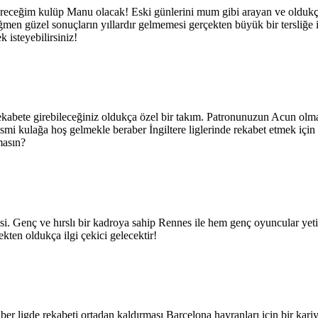
receğim kulüp Manu olacak! Eski günlerini mum gibi arayan ve oldukça
en güzel sonuçların yıllardır gelmemesi gerçekten büyük bir tersliğe i
 isteyebilirsiniz!
kabete girebileceğiniz oldukça özel bir takım. Patronunuzun Acun olması
. İsmi kulağa hoş gelmekle beraber İngiltere liglerinde rekabet etmek içi
masın?
nesi. Genç ve hırslı bir kadroya sahip Rennes ile hem genç oyuncular ye
ekten oldukça ilgi çekici gelecektir!
er ligde rekabeti ortadan kaldırması Barcelona hayranları için bir kariy