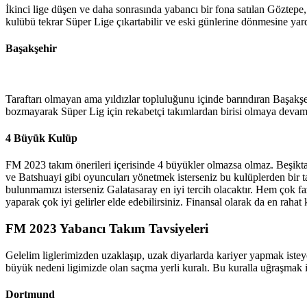
İkinci lige düşen ve daha sonrasında yabancı bir fona satılan Göztepe,
kulübü tekrar Süper Lige çıkartabilir ve eski günlerine dönmesine yardım
Başakşehir
Taraftarı olmayan ama yıldızlar topluluğunu içinde barındıran Başakşehi
bozmayarak Süper Lig için rekabetçi takımlardan birisi olmaya devam 
4 Büyük Kulüp
FM 2023 takım önerileri içerisinde 4 büyükler olmazsa olmaz. Beşikta
ve Batshuayi gibi oyuncuları yönetmek isterseniz bu kulüplerden bir tan
bulunmamızı isterseniz Galatasaray en iyi tercih olacaktır. Hem çok fa
yaparak çok iyi gelirler elde edebilirsiniz. Finansal olarak da en raha
FM 2023 Yabancı Takım Tavsiyeleri
Gelelim liglerimizden uzaklaşıp, uzak diyarlarda kariyer yapmak istey
büyük nedeni ligimizde olan saçma yerli kuralı. Bu kuralla uğraşmak i
Dortmund