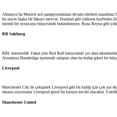
Almanya’da Munich seri şampiyonluklara devam ederken inanılmaz bir 
bu sezon başka bir hikaye mevcut. Haaland gibi yıldızını kaybeden f
önemli bir oyuncuyu bünyesinde bulunduruyor. Buna Reyna gibi yıldız ad
RB Salzburg
RBL önermedik. Fakat yine Red Bull bünyesinde yer alan takımlardan ol
Avusturya Bundesliga içerisinde rakipsiz olan bu kulüp güzel bir bütçey
Liverpool
Manchester City ile çekişmek Liverpool gibi bir kulüp için çok zor de
okuma arıyorsanız Liverpool güzel bir kariyer tercihi olacaktır. Üstel
Manchester United