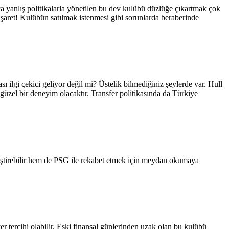
 yanlış politikalarla yönetilen bu dev kulübü düzlüğe çıkartmak çok
şaret! Kulübün satılmak istenmesi gibi sorunlarda beraberinde
 ilgi çekici geliyor değil mi? Üstelik bilmediğiniz şeylerde var. Hull
n güzel bir deneyim olacaktır. Transfer politikasında da Türkiye
tiştirebilir hem de PSG ile rekabet etmek için meydan okumaya
er tercihi olabilir. Eski finansal günlerinden uzak olan bu kulübü