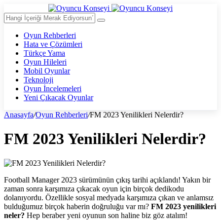
Oyun Rehberleri
Hata ve Çözümleri
Türkçe Yama
Oyun Hileleri
Mobil Oyunlar
Teknoloji
Oyun İncelemeleri
Yeni Çıkacak Oyunlar
Anasayfa
/
Oyun Rehberleri
/
FM 2023 Yenilikleri Nelerdir?
FM 2023 Yenilikleri Nelerdir?
Football Manager 2023 sürümünün çıkış tarihi açıklandı! Yakın bir
zaman sonra karşımıza çıkacak oyun için birçok dedikodu
dolanıyordu. Özellikle sosyal medyada karşımıza çıkan ve anlamsız
bulduğumuz birçok haberin doğruluğu var mı?
FM 2023 yenilikleri
neler?
Hep beraber yeni oyunun son haline biz göz atalım!