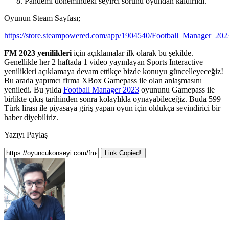
Pandemi dönemindeki seyirci sorunu oyundan kaldırıldı.
Oyunun Steam Sayfası;
https://store.steampowered.com/app/1904540/Football_Manager_202
FM 2023 yenilikleri
için açıklamalar ilk olarak bu şekilde.
Genellikle her 2 haftada 1 video yayınlayan Sports Interactive
yenilikleri açıklamaya devam ettikçe bizde konuyu güncelleyeceğiz!
Bu arada yapımcı firma XBox Gamepass ile olan anlaşmasını
yeniledi. Bu yılda
Football Manager 2023
oyununu Gamepass ile
birlikte çıkış tarihinden sonra kolaylıkla oynayabileceğiz. Buda 599
Türk lirası ile piyasaya giriş yapan oyun için oldukça sevindirici bir
haber diyebiliriz.
Yazıyı Paylaş
Link Copied!