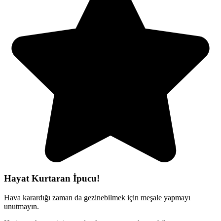
Hayat Kurtaran İpucu!
Hava karardığı zaman da gezinebilmek için meşale yapmayı
unutmayın.