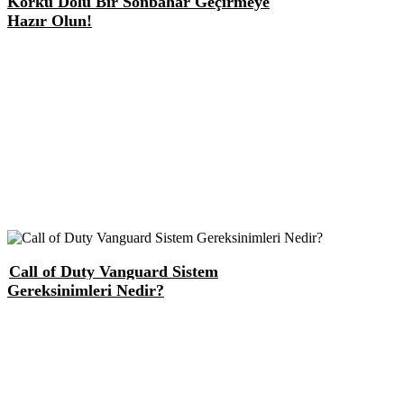
Korku Dolu Bir Sonbahar Geçirmeye
Hazır Olun!
Call of Duty Vanguard Sistem
Gereksinimleri Nedir?