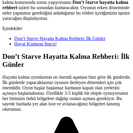
kalma konusunda sorun yaşıyorsanız
Don’t Starve hayatta kalma
rehberi
sizleri bu sorundan kurtaracaktır. Oyunun erken döneminde
neler yapmanız gerektiğini anlattığımız bu rehber içeriğimizin işinize
yaracağını düşünüyoruz.
İçindekiler
Don’t Starve Hayatta Kalma Rehberi: İlk Günler
Hayat Kurtaran İpucu!
Don’t Starve Hayatta Kalma Rehberi: İlk
Günler
Hayatta kalma oyunlarının en önemli aşaması bize göre ilk günlerdir.
İlk günlerde yapacaklarınız oyunun ilerleyen dönemleri için çok
önemlidir. Oyun başlar başlamaz haritanın kapalı olan yerlerini
açmaya başlamalısınız. Özellikle 3-5 kişilik bir ekiple oynuyorsanız
her birinizin farklı bölgelere dağılıp oraları açması gerekiyor. Bu
sayede haritada yer alan loot ve avlanacağınız bölgeleri tanımış
olursunuz.