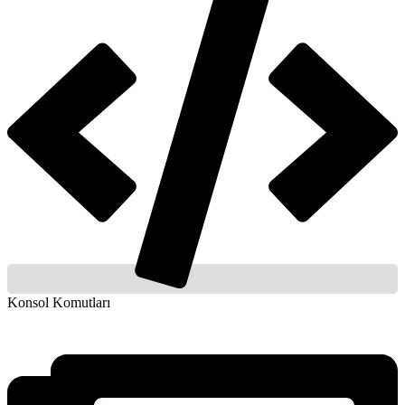
Konsol Komutları