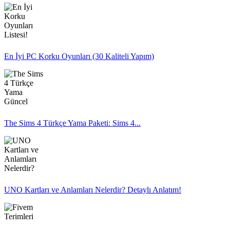
En İyi PC Korku Oyunları (30 Kaliteli Yapım)
The Sims 4 Türkçe Yama Paketi: Sims 4...
UNO Kartları ve Anlamları Nelerdir? Detaylı Anlatım!