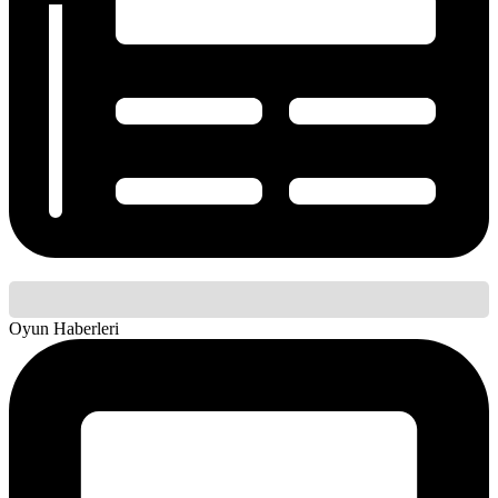
Oyun Haberleri