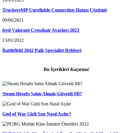
TruckersMP Unreliable Connection Hatası Çözümü
09/06/2021
fred Valorant Crosshair Ayarları 2023
13/01/2022
Battlefield 2042 Paik Specialist Rehberi
Bu İçerikleri Kaçırma!
Steam Hesabı Satın Almak Güvenli Mi?
God of War Gizli Son Nasıl Açılır?