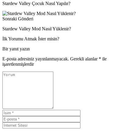
Stardew Valley Çocuk Nasıl Yapılır?
Sonraki Gönderi
Stardew Valley Mod Nasıl Yüklenir?
İlk Yorumu Atmak İster misin?
Bir yanıt yazın
E-posta adresiniz yayınlanmayacak.
Gerekli alanlar
*
ile
işaretlenmişlerdir