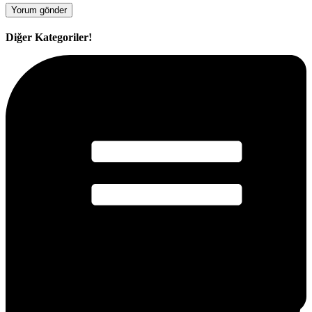
Diğer Kategoriler!