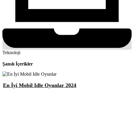
Teknoloji
Şanslı İçerikler
En İyi Mobil Idle Oyunlar 2024