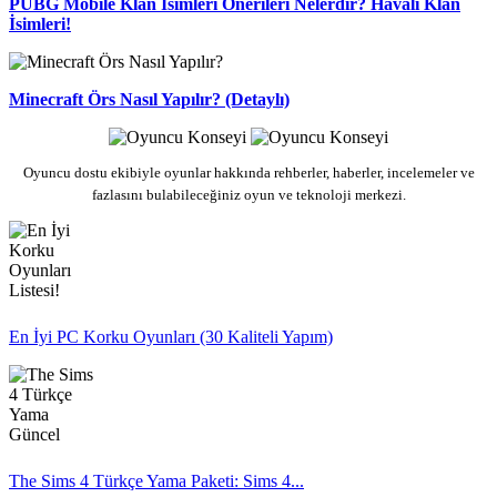
PUBG Mobile Klan İsimleri Önerileri Nelerdir? Havalı Klan
İsimleri!
Minecraft Örs Nasıl Yapılır? (Detaylı)
Oyuncu dostu ekibiyle oyunlar hakkında rehberler, haberler, incelemeler ve
fazlasını bulabileceğiniz oyun ve teknoloji merkezi.
En İyi PC Korku Oyunları (30 Kaliteli Yapım)
The Sims 4 Türkçe Yama Paketi: Sims 4...