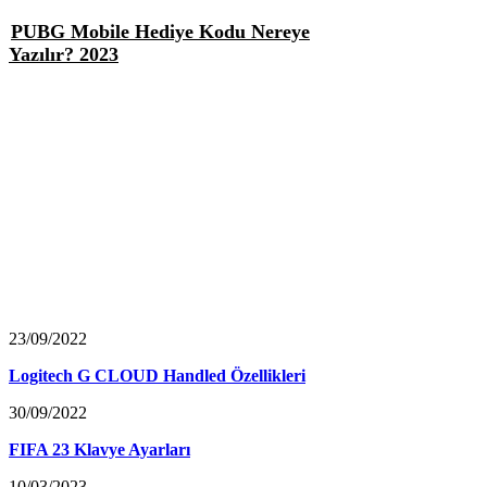
PUBG Mobile Hediye Kodu Nereye
Yazılır? 2023
23/09/2022
Logitech G CLOUD Handled Özellikleri
30/09/2022
FIFA 23 Klavye Ayarları
10/03/2023