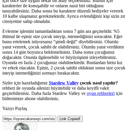
için önce size uygun bekar bir aday seçmelisiniz. Bunun için
karakterler ile konuşabilir ve onların nasıl biri olduğunu
tanıyabilirsiniz. Daha sonra bu karaktere düzenli hediyeler vererek
10 kalbe ulaşmanız gerekmektedir. Ayrıca evlendiğiniz kişi sizin zıt
cinsiyetine sahip olmalıdır.
Evlenme işlemini tamamladıktan sonra 7 gün ara geçmelidir. %5
ihtimal ile eşiniz size çocuk isteyip, istemediğinizi soracaktır. Eğer
bunu ertelemek istiyorsanız “şimdi değil” diyebilirsiniz. Olumlu
yanıt vererek, çocuk sahibi de olabilirsiniz. Olumlu yanıt verdikten
sonra 14 gün boyunca beklemelisiniz. Daha sonra çocuğunuz
doğacaktır. Onunla ilgilenebilir ve büyüyüşünü izleyebilirsiniz.
Oyunda en fazla 2 çocuğunuz olabilmektedir. Bunlardan birisi kız
ve erkek olacaktır. Eşiniz, 2 çocuk sahibi olduktan sonra size çocuk
isteyip istemediğinizi sormayı bırakacaktır.
Sizler için hazırladığımız
Stardew Valley
çocuk nasıl yapılır?
rehberi ile oyunda ailenizi büyütebilir ve daha keyifli vakit
geçirebilirsiniz. Daha fazla Stardew Valley ve
oyun rehberleri
için
bültenimize abone olabilirsiniz.
Yazıyı Paylaş
Link Copied!