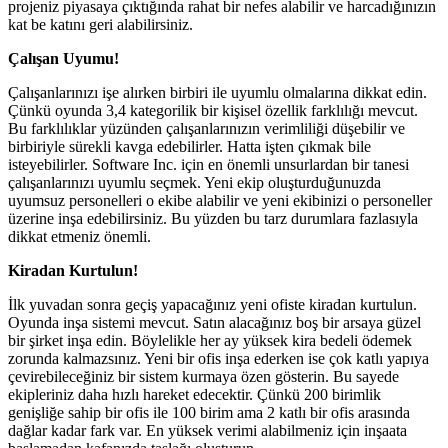
projeniz piyasaya çıktığında rahat bir nefes alabilir ve harcadığınızın
kat be katını geri alabilirsiniz.
Çalışan Uyumu!
Çalışanlarınızı işe alırken birbiri ile uyumlu olmalarına dikkat edin.
Çünkü oyunda 3,4 kategorilik bir kişisel özellik farklılığı mevcut.
Bu farklılıklar yüzünden çalışanlarınızın verimliliği düşebilir ve
birbiriyle sürekli kavga edebilirler. Hatta işten çıkmak bile
isteyebilirler. Software Inc. için en önemli unsurlardan bir tanesi
çalışanlarınızı uyumlu seçmek. Yeni ekip oluşturduğunuzda
uyumsuz personelleri o ekibe alabilir ve yeni ekibinizi o personeller
üzerine inşa edebilirsiniz. Bu yüzden bu tarz durumlara fazlasıyla
dikkat etmeniz önemli.
Kiradan Kurtulun!
İlk yuvadan sonra geçiş yapacağınız yeni ofiste kiradan kurtulun.
Oyunda inşa sistemi mevcut. Satın alacağınız boş bir arsaya güzel
bir şirket inşa edin. Böylelikle her ay yüksek kira bedeli ödemek
zorunda kalmazsınız. Yeni bir ofis inşa ederken ise çok katlı yapıya
çevirebileceğiniz bir sistem kurmaya özen gösterin. Bu sayede
ekipleriniz daha hızlı hareket edecektir. Çünkü 200 birimlik
genişliğe sahip bir ofis ile 100 birim ama 2 katlı bir ofis arasında
dağlar kadar fark var. En yüksek verimi alabilmeniz için inşaata