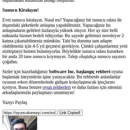
başlamadan kafanızda taslağı oluşturun.
Sunucu Kiralayın!
Evet sunucu kiralayın. Nasıl mı? Yapacağınız bir sunucu odası ile
dışarıdaki şirketlerle anlaşma yapabilirsiniz. Yapacağınız bu
anlaşmaların gelirleri fazlasıyla yüksek oluyor. Her ay size belli
miktarda hizmet bedeli ödüyorlar. Bu sayede gelirinizi neredeyse 2
katına çıkartabilmeniz mümkün. Tabi bu duruma tam adapte
olabilmeniz için 4-5 yıl geçmesi gerekiyor. Çünkü çalışanlarınız yeni
sözleşmeyi hemen bulamıyorlar. Böylelikle sunucu odası kurarken
bir anda 20 tane sunucu koymayın. Talep oluştukça sunucu sayınızı
çoğaltın.
Sizler için hazırladığımız
Software Inc. başlangıç rehberi
oyuna
başlamak isteyenlerin işine yarayacaktır. Bu rehberde anlatılanlar
oyunun erken dönemlerinde gidişatı kolaylaştıracak ipuçlarını
içeriyor. Buna benzer
oyun rehberleri
ve daha fazlası için sitemizi
arkadaşlarınızla paylaşmayı unutmayın!
Yazıyı Paylaş
Link Copied!