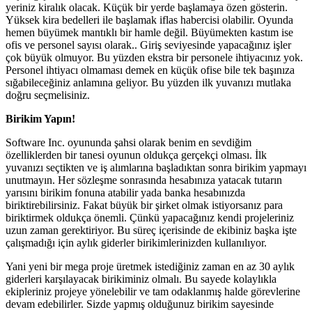
yeriniz kiralık olacak. Küçük bir yerde başlamaya özen gösterin.
Yüksek kira bedelleri ile başlamak iflas habercisi olabilir. Oyunda
hemen büyümek mantıklı bir hamle değil. Büyümekten kastım ise
ofis ve personel sayısı olarak.. Giriş seviyesinde yapacağınız işler
çok büyük olmuyor. Bu yüzden ekstra bir personele ihtiyacınız yok.
Personel ihtiyacı olmaması demek en küçük ofise bile tek başınıza
sığabileceğiniz anlamına geliyor. Bu yüzden ilk yuvanızı mutlaka
doğru seçmelisiniz.
Birikim Yapın!
Software Inc. oyununda şahsi olarak benim en sevdiğim
özelliklerden bir tanesi oyunun oldukça gerçekçi olması. İlk
yuvanızı seçtikten ve iş alımlarına başladıktan sonra birikim yapmayı
unutmayın. Her sözleşme sonrasında hesabınıza yatacak tutarın
yarısını birikim fonuna atabilir yada banka hesabınızda
biriktirebilirsiniz. Fakat büyük bir şirket olmak istiyorsanız para
biriktirmek oldukça önemli. Çünkü yapacağınız kendi projeleriniz
uzun zaman gerektiriyor. Bu süreç içerisinde de ekibiniz başka işte
çalışmadığı için aylık giderler birikimlerinizden kullanılıyor.
Yani yeni bir mega proje üretmek istediğiniz zaman en az 30 aylık
giderleri karşılayacak birikiminiz olmalı. Bu sayede kolaylıkla
ekipleriniz projeye yönelebilir ve tam odaklanmış halde görevlerine
devam edebilirler. Sizde yapmış olduğunuz birikim sayesinde