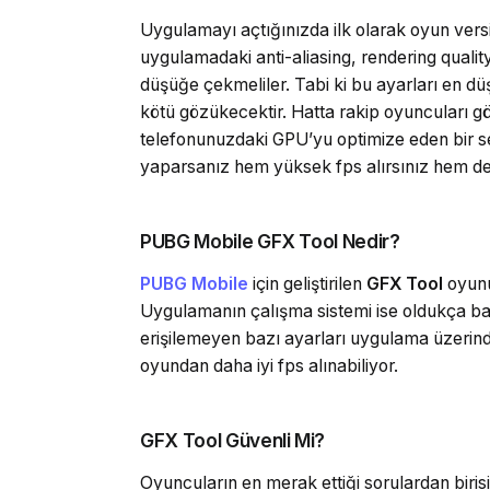
Uygulamayı açtığınızda ilk olarak oyun versi
uygulamadaki anti-aliasing, rendering qualit
düşüğe çekmeliler. Tabi ki bu ayarları en d
kötü gözükecektir. Hatta rakip oyuncuları gö
telefonunuzdaki GPU’yu optimize eden bir 
yaparsanız hem yüksek fps alırsınız hem de r
PUBG Mobile GFX Tool Nedir?
PUBG Mobile
için geliştirilen
GFX Tool
oyunu 
Uygulamanın çalışma sistemi ise oldukça basit
erişilemeyen bazı ayarları uygulama üzerinden
oyundan daha iyi fps alınabiliyor.
GFX Tool Güvenli Mi?
Oyuncuların en merak ettiği sorulardan birisi