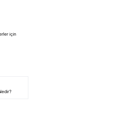
rler için
Nedir?