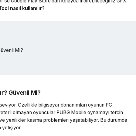
nı ise Google Play Store’dan kolayca indirebileceğiniz GFX
ol nasıl kullanılır?
Güvenli Mi?
ır? Güvenli Mi?
viyor. Özellikle bilgisayar donanımları oyunun PC
 yeterli olmayan oyuncular PUBG Mobile oynamayı tercih
ve yenilikler kasma problemleri yaşatabiliyor. Bu durumda
yetişiyor.