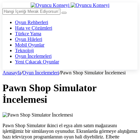
Oyun Rehberleri
Hata ve Çözümleri
Türkçe Yama
Oyun Hileleri
Mobil Oyunlar
Teknoloji
Oyun İncelemeleri
Yeni Çıkacak Oyunlar
Anasayfa
/
Oyun İncelemeleri
/
Pawn Shop Simulator İncelemesi
Pawn Shop Simulator
İncelemesi
Pawn Shop Simulator ikinci el eşya alım satım mağazasını
işlettiğimiz bir simülasyon oyunudur. Ekranlarda görmeye alıştığımız
bazı televizyon programlarının oyun hali diyebiliriz. Elbette