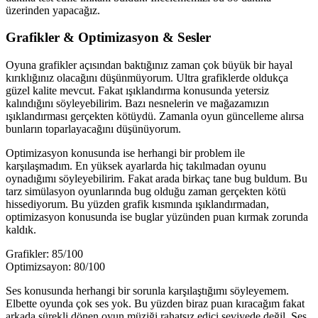
üzerinden yapacağız.
Grafikler & Optimizasyon & Sesler
Oyuna grafikler açısından baktığınız zaman çok büyük bir hayal
kırıklığınız olacağını düşünmüyorum. Ultra grafiklerde oldukça
güzel kalite mevcut. Fakat ışıklandırma konusunda yetersiz
kalındığını söyleyebilirim. Bazı nesnelerin ve mağazamızın
ışıklandırması gerçekten kötüydü. Zamanla oyun güncelleme alırsa
bunların toparlayacağını düşünüyorum.
Optimizasyon konusunda ise herhangi bir problem ile
karşılaşmadım. En yüksek ayarlarda hiç takılmadan oyunu
oynadığımı söyleyebilirim. Fakat arada birkaç tane bug buldum. Bu
tarz simülasyon oyunlarında bug olduğu zaman gerçekten kötü
hissediyorum. Bu yüzden grafik kısmında ışıklandırmadan,
optimizasyon konusunda ise buglar yüzünden puan kırmak zorunda
kaldık.
Grafikler: 85/100
Optimizsayon: 80/100
Ses konusunda herhangi bir sorunla karşılaştığımı söyleyemem.
Elbette oyunda çok ses yok. Bu yüzden biraz puan kıracağım fakat
arkada sürekli dönen oyun müziği rahatsız edici seviyede değil. Ses