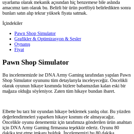
uyarlama olarak mekanik açısından hiç benzemese bile aslında
amacımız tam olarak bu. Belirli bir ürün portföyü belirledikten sonra
bunları satın alıp tekrar yüksek fiyata satmak.
İçindekiler
Pawn Shop Simulator
Grafikler & Optimizasyon & Sesler
Oynanış
Fiyat
Pawn Shop Simulator
Bu incelememizde ise DNA Army Gaming tarafından yapılan Pawn
Shop Simulator oyununu tüm detaylarıyla inceleyeceğiz. Öncelikli
olarak oyunun hikaye kısmında bizlere babamızdan kalan eski bir
mağaza olduğu söyleniyor. Zaten tüm hikaye bundan ibaret.
Elbette bu tarz bir oyundan hikaye beklemek yanlış olur. Bu yüzden
değerlendirmeleri yaparken hikaye kısmını ele almayacağız.
Öncelikle oyunu denememiz için tarafımıza gönderilen ürün anahtarı
için DNA Army Gaming firmasına teşekkür ederiz. Oyunu 80
dakika test etme imkanı bulduk. İncelememizi bu 80 dakika