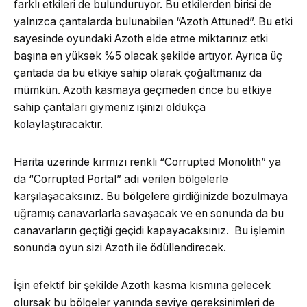
farklı etkileri de bulunduruyor. Bu etkilerden birisi de
yalnızca çantalarda bulunabilen “Azoth Attuned”. Bu etki
sayesinde oyundaki Azoth elde etme miktarınız etki
başına en yüksek %5 olacak şekilde artıyor. Ayrıca üç
çantada da bu etkiye sahip olarak çoğaltmanız da
mümkün. Azoth kasmaya geçmeden önce bu etkiye
sahip çantaları giymeniz işinizi oldukça
kolaylaştıracaktır.
Harita üzerinde kırmızı renkli “Corrupted Monolith” ya
da “Corrupted Portal” adı verilen bölgelerle
karşılaşacaksınız. Bu bölgelere girdiğinizde bozulmaya
uğramış canavarlarla savaşacak ve en sonunda da bu
canavarların geçtiği geçidi kapayacaksınız. Bu işlemin
sonunda oyun sizi Azoth ile ödüllendirecek.
İşin efektif bir şekilde Azoth kasma kısmına gelecek
olursak bu bölgeler yanında seviye gereksinimleri de