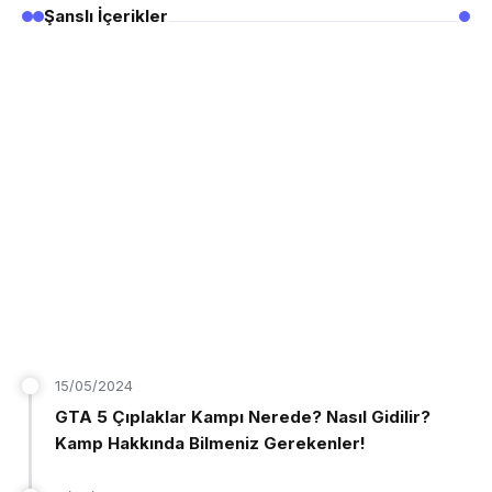
Şanslı İçerikler
15/05/2024
GTA 5 Çıplaklar Kampı Nerede? Nasıl Gidilir?
Kamp Hakkında Bilmeniz Gerekenler!