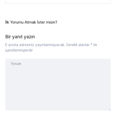
İlk Yorumu Atmak İster misin?
Bir yanıt yazın
E-posta adresiniz yayınlanmayacak.
Gerekli alanlar
*
ile
işaretlenmişlerdir