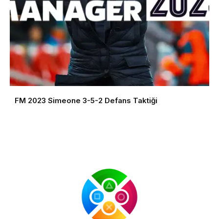
FM 2023 Simeone 3-5-2 Defans Taktiği