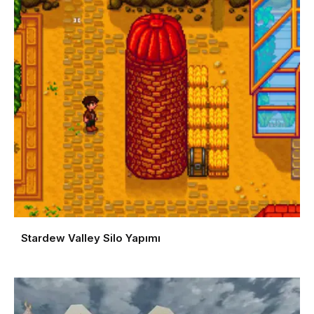
Stardew Valley Silo Yapımı