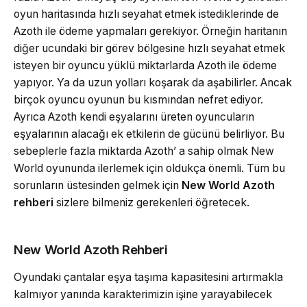
oyun haritasında hızlı seyahat etmek istediklerinde de
Azoth ile ödeme yapmaları gerekiyor. Örneğin haritanın
diğer ucundaki bir görev bölgesine hızlı seyahat etmek
isteyen bir oyuncu yüklü miktarlarda Azoth ile ödeme
yapıyor. Ya da uzun yolları koşarak da aşabilirler. Ancak
birçok oyuncu oyunun bu kısmından nefret ediyor.
Ayrıca Azoth kendi eşyalarını üreten oyuncuların
eşyalarının alacağı ek etkilerin de gücünü belirliyor. Bu
sebeplerle fazla miktarda Azoth’ a sahip olmak New
World oyununda ilerlemek için oldukça önemli. Tüm bu
sorunların üstesinden gelmek için
New World Azoth
rehberi
sizlere bilmeniz gerekenleri öğretecek.
New World Azoth Rehberi
Oyundaki çantalar eşya taşıma kapasitesini artırmakla
kalmıyor yanında karakterimizin işine yarayabilecek