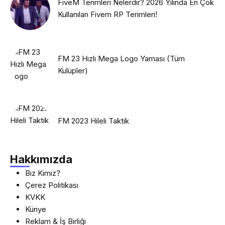
FiveM Terimleri Nelerdir? 2026 Yılında En Çok
Kullanılan Fivem RP Terimleri!
FM 23 Hızlı Mega Logo Yaması (Tüm
Kulüpler)
FM 2023 Hileli Taktik
Hakkımızda
Biz Kimiz?
Çerez Politikası
KVKK
Künye
Reklam & İş Birliği