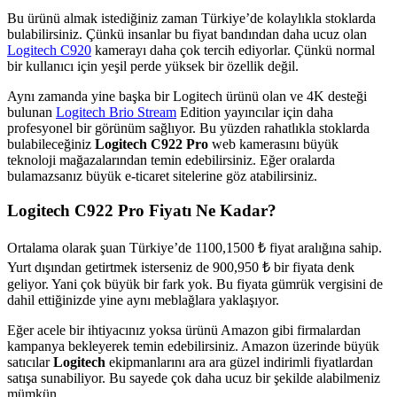
Bu ürünü almak istediğiniz zaman Türkiye’de kolaylıkla stoklarda
bulabilirsiniz. Çünkü insanlar bu fiyat bandından daha ucuz olan
Logitech C920
kamerayı daha çok tercih ediyorlar. Çünkü normal
bir kullanıcı için yeşil perde yüksek bir özellik değil.
Aynı zamanda yine başka bir Logitech ürünü olan ve 4K desteği
bulunan
Logitech Brio Stream
Edition yayıncılar için daha
profesyonel bir görünüm sağlıyor. Bu yüzden rahatlıkla stoklarda
bulabileceğiniz
Logitech C922 Pro
web kamerasını büyük
teknoloji mağazalarından temin edebilirsiniz. Eğer oralarda
bulamazsanız büyük e-ticaret sitelerine göz atabilirsiniz.
Logitech C922 Pro Fiyatı Ne Kadar?
Ortalama olarak şuan Türkiye’de 1100,1500 ₺ fiyat aralığına sahip.
Yurt dışından getirtmek isterseniz de 900,950 ₺ bir fiyata denk
geliyor. Yani çok büyük bir fark yok. Bu fiyata gümrük vergisini de
dahil ettiğinizde yine aynı meblağlara yaklaşıyor.
Eğer acele bir ihtiyacınız yoksa ürünü Amazon gibi firmalardan
kampanya bekleyerek temin edebilirsiniz. Amazon üzerinde büyük
satıcılar
Logitech
ekipmanlarını ara ara güzel indirimli fiyatlardan
satışa sunabiliyor. Bu sayede çok daha ucuz bir şekilde alabilmeniz
mümkün.