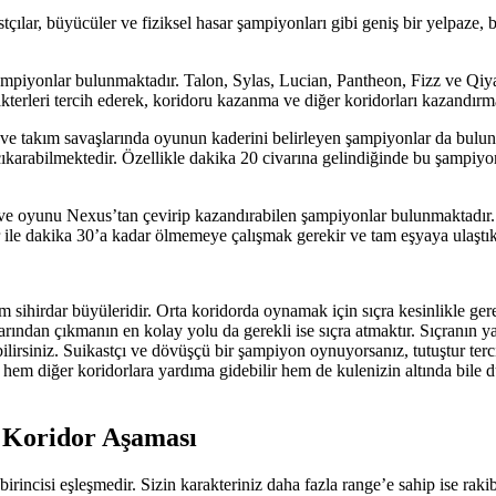
stçılar, büyücüler ve fiziksel hasar şampiyonları gibi geniş bir yelpaz
piyonlar bulunmaktadır. Talon, Sylas, Lucian, Pantheon, Fizz ve Qiya
akterleri tercih ederek, koridoru kazanma ve diğer koridorları kazandırma
ve takım savaşlarında oyunun kaderini belirleyen şampiyonlar da bulu
ıkarabilmektedir. Özellikle dakika 20 civarına gelindiğinde bu şampiyo
 oyunu Nexus’tan çevirip kazandırabilen şampiyonlar bulunmaktadır. 
 ile dakika 30’a kadar ölmemeye çalışmak gerekir ve tam eşyaya ulaşt
m sihirdar büyüleridir. Orta koridorda oynamak için sıçra kesinlikle ge
arından çıkmanın en kolay yolu da gerekli ise sıçra atmaktır. Sıçranın 
ilirsiniz. Suikastçı ve dövüşçü bir şampiyon oynuyorsanız, tutuştur ter
 ile hem diğer koridorlara yardıma gidebilir hem de kulenizin altında bi
 Koridor Aşaması
ncisi eşleşmedir. Sizin karakteriniz daha fazla range’e sahip ise rakibi