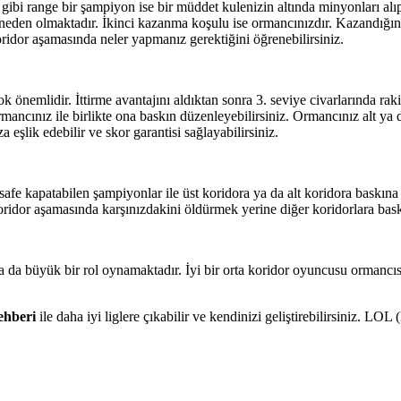
 gibi range bir şampiyon ise bir müddet kulenizin altında minyonları a
a neden olmaktadır. İkinci kazanma koşulu ise ormancınızdır. Kazandığı
oridor aşamasında neler yapmanız gerektiğini öğrenebilirsiniz.
 önemlidir. İttirme avantajını aldıktan sonra 3. seviye civarlarında rakib
mancınız ile birlikte ona baskın düzenleyebilirsiniz. Ormancınız alt ya 
şlik edebilir ve skor garantisi sağlayabilirsiniz.
fe kapatabilen şampiyonlar ile üst koridora ya da alt koridora baskına 
ridor aşamasında karşınızdakini öldürmek yerine diğer koridorlara baskın
da da büyük bir rol oynamaktadır. İyi bir orta koridor oyuncusu ormancıs
ehberi
ile daha iyi liglere çıkabilir ve kendinizi geliştirebilirsiniz. LOL