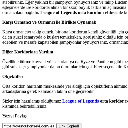
atabilirsiniz. Eğer yakıncı bir şampiyon oynuyorsanız ve rakip Lucian
eşleşmelerde ise koridorda alınan bir skor, büyük farkların açılmasın
ormancılara bağlıdır.
League of Legends orta koridor rehberi
ile k
Karşı Ormancı ve Ormancı ile Birlikte Oynamak
Karşı ormancıyı takip etmek, bir orta koridorun kendi güvenliği için çok
da en güzel senaryoda o kuşları temizlerken, görüşünüz olduğu için or
edebilen ve mesafe kapatabilen şampiyonlar oynuyorsanız, ormancınıza e
Diğer Koridorlara Yardım
Özellikle ittirme kuvveti yüksek olan ya da Ryze ve Pantheon gibi mesa
gibi suikastçı şampiyonlar da bu durumlar için çok birer seçenektir. Ko
Objektifler
Orta koridor, haritanın merkezinde yer aldığı için objektiflerin alımın
arkadaşlarına gerek kalmadan takım öne geçirebilir.
Sizler için hazırlamış olduğumuz
League of Legends
orta koridor r
kısmında belirtebilirsiniz.
Yazıyı Paylaş
Link Copied!