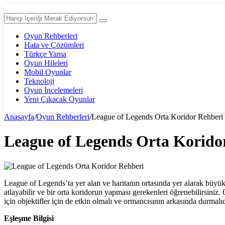
Oyun Rehberleri
Hata ve Çözümleri
Türkçe Yama
Oyun Hileleri
Mobil Oyunlar
Teknoloji
Oyun İncelemeleri
Yeni Çıkacak Oyunlar
Anasayfa
/
Oyun Rehberleri
/
League of Legends Orta Koridor Rehberi
League of Legends Orta Korido
League of Legends’ta yer alan ve haritanın ortasında yer alarak büyük b
atlayabilir ve bir orta koridorun yapması gerekenleri öğrenebilirsiniz.
için objektifler için de etkin olmalı ve ormancısının arkasında durmalıd
Eşleşme Bilgisi