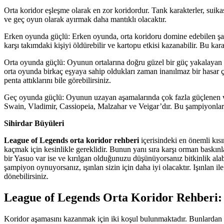
Orta koridor eşleşme olarak en zor koridordur. Tank karakterler, suika
ve geç oyun olarak ayırmak daha mantıklı olacaktır.
Erken oyunda güçlü: Erken oyunda, orta koridoru domine edebilen şam
karşı takımdaki kişiyi öldürebilir ve kartopu etkisi kazanabilir. Bu kar
Orta oyunda güçlü: Oyunun ortalarına doğru güzel bir güç yakalayan 
orta oyunda birkaç eşyaya sahip oldukları zaman inanılmaz bir hasar ç
penta attıklarını bile görebilirsiniz.
Geç oyunda güçlü: Oyunun uzayan aşamalarında çok fazla güçlenen ve
Swain, Vladimir, Cassiopeia, Malzahar ve Veigar’dır. Bu şampiyonlar
Sihirdar Büyüleri
League of Legends orta koridor rehberi
içerisindeki en önemli kısı
kaçmak için kesinlikle gereklidir. Bunun yanı sıra karşı orman baskınl
bir Yasuo var ise ve kırılgan olduğunuzu düşünüyorsanız bitkinlik alab
şampiyon oynuyorsanız, ışınlan sizin için daha iyi olacaktır. Işınlan
dönebilirsiniz.
League of Legends Orta Koridor Rehberi:
Koridor aşamasını kazanmak için iki koşul bulunmaktadır. Bunlardan biri