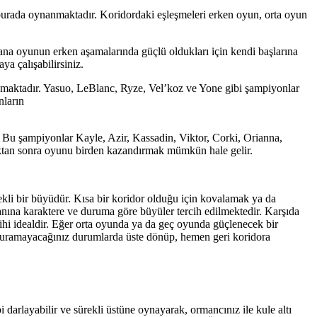
e, burada oynanmaktadır. Koridordaki eşleşmeleri erken oyun, orta oyun
na oyunun erken aşamalarında güçlü oldukları için kendi başlarına
ya çalışabilirsiniz.
nmaktadır. Yasuo, LeBlanc, Ryze, Vel’koz ve Yone gibi şampiyonlar
nların
Bu şampiyonlar Kayle, Azir, Kassadin, Viktor, Corki, Orianna,
ıktan sonra oyunu birden kazandırmak mümkün hale gelir.
rekli bir büyüdür. Kısa bir koridor olduğu için kovalamak ya da
yanına karaktere ve duruma göre büyüler tercih edilmektedir. Karşıda
cihi idealdir. Eğer orta oyunda ya da geç oyunda güçlenecek bir
le duramayacağınız durumlarda üste dönüp, hemen geri koridora
 darlayabilir ve sürekli üstüne oynayarak, ormancınız ile kule altı