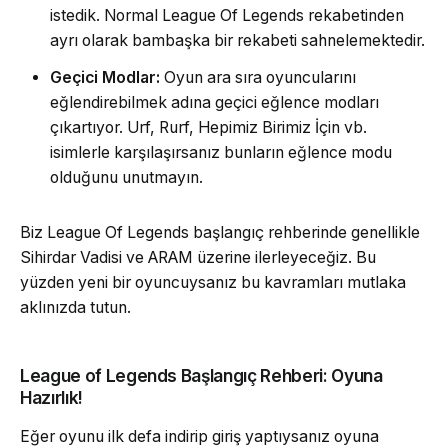
istedik. Normal League Of Legends rekabetinden
ayrı olarak bambaşka bir rekabeti sahnelemektedir.
Geçici Modlar:
Oyun ara sıra oyuncularını
eğlendirebilmek adına geçici eğlence modları
çıkartıyor. Urf, Rurf, Hepimiz Birimiz İçin vb.
isimlerle karşılaşırsanız bunların eğlence modu
olduğunu unutmayın.
Biz League Of Legends başlangıç rehberinde genellikle
Sihirdar Vadisi ve ARAM üzerine ilerleyeceğiz. Bu
yüzden yeni bir oyuncuysanız bu kavramları mutlaka
aklınızda tutun.
League of Legends Başlangıç Rehberi: Oyuna
Hazırlık!
Eğer oyunu ilk defa indirip giriş yaptıysanız oyuna