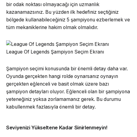
bir odak noktası olmayacağı için uzmanlık
kazanamazsınız. Bu yüzden ilk hedefiniz seçtiğiniz
bölgede kullanabileceğiniz 5 şampiyonu ezberlemek ve
tüm mekaniklerine hakim olmak olmalıdır.
League Of Legends Şampiyon Seçim Ekranı
Şampiyon seçimi konusunda bir önemli detay daha var.
Oyunda gerçekten hangi rolde oynarsanız oynayın
gerçekten eğlenceli ve basit olmak üzere bazı
şampiyon detayları oluyor. Eğlenceli olan bir şampiyona
yeteneğiniz yoksa zorlamamanız gerek. Bu durumu
kabullenmek fazlasıyla önemli bir detay.
Seviyenizi Yükseltene Kadar Sinirlenmeyin!