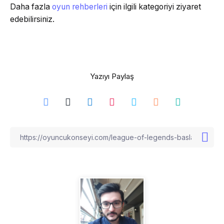
Daha fazla
oyun rehberleri
için ilgili kategoriyi ziyaret
edebilirsiniz.
Yazıyı Paylaş