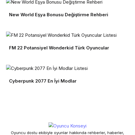
New World Eşya Bonusu Değiştirme Rehberi
FM 22 Potansiyel Wonderkid Türk Oyuncular
Cyberpunk 2077 En İyi Modlar
Oyuncu dostu ekibiyle oyunlar hakkında rehberler, haberler,