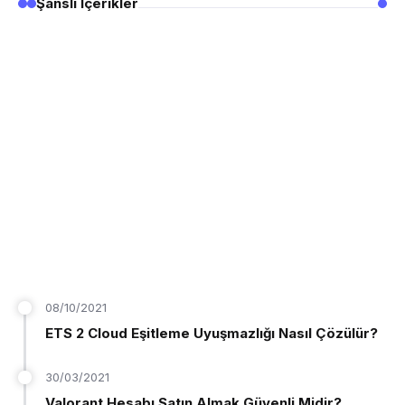
Şanslı İçerikler
08/10/2021
ETS 2 Cloud Eşitleme Uyuşmazlığı Nasıl Çözülür?
30/03/2021
Valorant Hesabı Satın Almak Güvenli Midir?