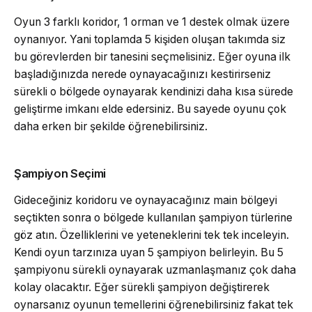
Oyun 3 farklı koridor, 1 orman ve 1 destek olmak üzere
oynanıyor. Yani toplamda 5 kişiden oluşan takımda siz
bu görevlerden bir tanesini seçmelisiniz. Eğer oyuna ilk
başladığınızda nerede oynayacağınızı kestirirseniz
sürekli o bölgede oynayarak kendinizi daha kısa sürede
geliştirme imkanı elde edersiniz. Bu sayede oyunu çok
daha erken bir şekilde öğrenebilirsiniz.
Şampiyon Seçimi
Gideceğiniz koridoru ve oynayacağınız main bölgeyi
seçtikten sonra o bölgede kullanılan şampiyon türlerine
göz atın. Özelliklerini ve yeteneklerini tek tek inceleyin.
Kendi oyun tarzınıza uyan 5 şampiyon belirleyin. Bu 5
şampiyonu sürekli oynayarak uzmanlaşmanız çok daha
kolay olacaktır. Eğer sürekli şampiyon değiştirerek
oynarsanız oyunun temellerini öğrenebilirsiniz fakat tek