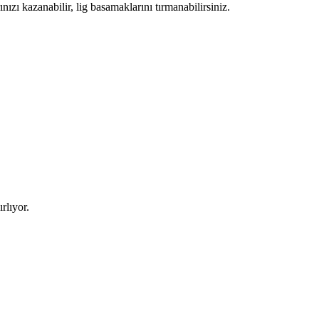
ızı kazanabilir, lig basamaklarını tırmanabilirsiniz.
rlıyor.