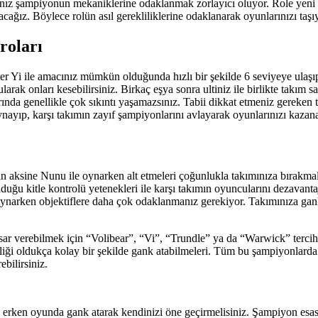
nız şampiyonun mekaniklerine odaklanmak zorlayıcı oluyor. Role yeni 
ğız. Böylece rolün asıl gerekliliklerine odaklanarak oyunlarınızı taşıya
roları
 Yi ile amacınız mümkün olduğunda hızlı bir şekilde 6 seviyeye ulaşıp ul
arak onları kesebilirsiniz. Birkaç eşya sonra ultiniz ile birlikte takım 
nda genellikle çok sıkıntı yaşamazsınız. Tabii dikkat etmeniz gereken t
oynayıp, karşı takımın zayıf şampiyonlarını avlayarak oyunlarınızı kazan
n aksine Nunu ile oynarken alt etmeleri çoğunlukla takımınıza bırakmal
ğu kitle kontrolü yetenekleri ile karşı takımın oyuncularını dezavanta
oynarken objektiflere daha çok odaklanmanız gerekiyor. Takımınıza gank a
ar verebilmek için “Volibear”, “Vi”, “Trundle” ya da “Warwick” tercih
liği oldukça kolay bir şekilde gank atabilmeleri. Tüm bu şampiyonlarda b
bilirsiniz.
erken oyunda gank atarak kendinizi öne geçirmelisiniz. Şampiyon esase