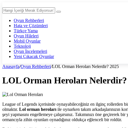
Oyun Rehberleri
Hata ve Çözümleri
Türkçe Yama
Oyun Hileleri
Mobil Oyunlar
Teknoloji
Oyun İncelemeleri
Yeni Çıkacak Oyunlar
Anasayfa
/
Oyun Rehberleri
/
LOL Orman Heroları Nelerdir? 2025
LOL Orman Heroları Nelerdir?
League of Legends içerisinde oynayabileceğiniz en ilginç rollerden bi
olmaktır.
Lol orman heroları
ile oynarken takım arkadaşlarınızın kor
şeyi yapmasını engellemeye çalışırsınız. Takımınızı öne geçirerek bir 
ormancıyla zihin oyunları oynadığınız oldukça eğlenceli bir roldür.