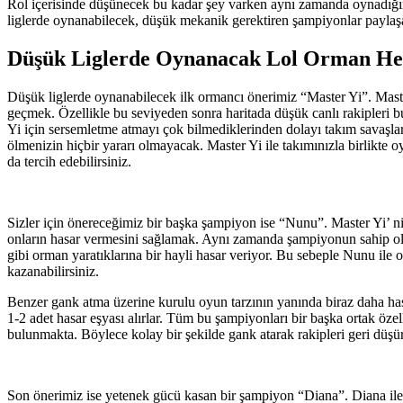
Rol içerisinde düşünecek bu kadar şey varken aynı zamanda oynadığı
liglerde oynanabilecek, düşük mekanik gerektiren şampiyonlar paylaşaca
Düşük Liglerde Oynanacak Lol Orman He
Düşük liglerde oynanabilecek ilk ormancı önerimiz “Master Yi”. Master
geçmek. Özellikle bu seviyeden sonra haritada düşük canlı rakipleri bul
Yi için sersemletme atmayı çok bilmediklerinden dolayı takım savaşları
ölmenizin hiçbir yararı olmayacak. Master Yi ile takımınızla birlikte 
da tercih edebilirsiniz.
Sizler için önereceğimiz bir başka şampiyon ise “Nunu”. Master Yi’ ni
onların hasar vermesini sağlamak. Aynı zamanda şampiyonun sahip oldu
gibi orman yaratıklarına bir hayli hasar veriyor. Bu sebeple Nunu ile 
kazanabilirsiniz.
Benzer gank atma üzerine kurulu oyun tarzının yanında biraz daha has
1-2 adet hasar eşyası alırlar. Tüm bu şampiyonları bir başka ortak özel
bulunmakta. Böylece kolay bir şekilde gank atarak rakipleri geri düşüre
Son önerimiz ise yetenek gücü kasan bir şampiyon “Diana”. Diana ile 