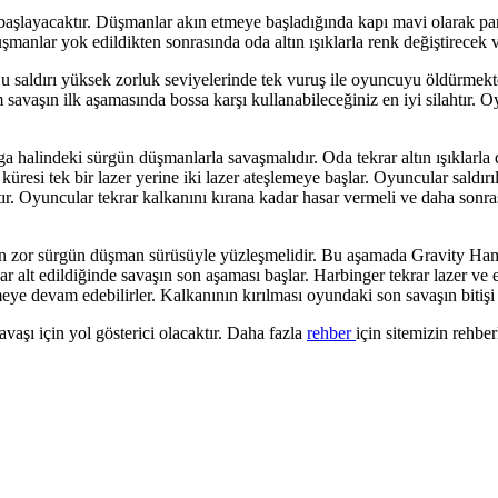
aşlayacaktır. Düşmanlar akın etmeye başladığında kapı mavi olarak pa
şmanlar yok edildikten sonrasında oda altın ışıklarla renk değiştirecek 
r. Bu saldırı yüksek zorluk seviyelerinde tek vuruş ile oyuncuyu öldürme
avaşın ilk aşamasında bossa karşı kullanabileceğiniz en iyi silahtır. Oy
a halindeki sürgün düşmanlarla savaşmalıdır. Oda tekrar altın ışıklarla
resi tek bir lazer yerine iki lazer ateşlemeye başlar. Oyuncular saldırıl
ır. Oyuncular tekrar kalkanını kırana kadar hasar vermeli ve daha sonr
en zor sürgün düşman sürüsüyle yüzleşmelidir. Bu aşamada Gravity Hamm
alt edildiğinde savaşın son aşaması başlar. Harbinger tekrar lazer ve en
eye devam edebilirler. Kalkanının kırılması oyundaki son savaşın bitişi 
avaşı için yol gösterici olacaktır. Daha fazla
rehber
için sitemizin rehber