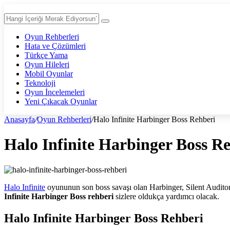
Oyun Rehberleri
Hata ve Çözümleri
Türkçe Yama
Oyun Hileleri
Mobil Oyunlar
Teknoloji
Oyun İncelemeleri
Yeni Çıkacak Oyunlar
Anasayfa
/
Oyun Rehberleri
/
Halo Infinite Harbinger Boss Rehberi
Halo Infinite Harbinger Boss R
Halo Infinite
oyununun son boss savaşı olan Harbinger, Silent Auditor
Infinite Harbinger Boss rehberi
sizlere oldukça yardımcı olacak.
Halo Infinite Harbinger Boss Rehberi