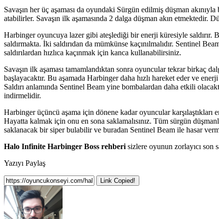
Savaşın her üç aşaması da oyundaki Sürgün edilmiş düşman akınıyla b
atabilirler. Savaşın ilk aşamasında 2 dalga düşman akın etmektedir. Dü
Harbinger oyuncuya lazer gibi ateşlediği bir enerji küresiyle saldırı
saldırmakta. İki saldırıdan da mümkünse kaçınılmalıdır. Sentinel Beam s
saldırılardan hızlıca kaçınmak için kanca kullanabilirsiniz.
Savaşın ilk aşaması tamamlandıktan sonra oyuncular tekrar birkaç dalg
başlayacaktır. Bu aşamada Harbinger daha hızlı hareket eder ve enerji kü
Saldırı anlamında Sentinel Beam yine bombalardan daha etkili olacakt
indirmelidir.
Harbinger üçüncü aşama için dönene kadar oyuncular karşılaştıkları 
Hayatta kalmak için onu en sona saklamalısınız. Tüm sürgün düşmanlar 
saklanacak bir siper bulabilir ve buradan Sentinel Beam ile hasar verm
Halo Infinite Harbinger Boss rehberi
sizlere oyunun zorlayıcı son s
Yazıyı Paylaş
Link Copied!