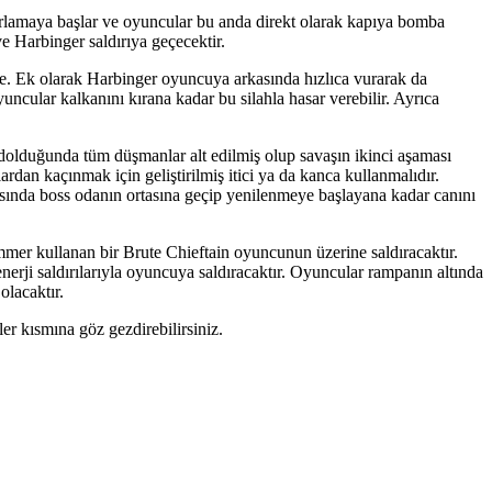
rlamaya başlar ve oyuncular bu anda direkt olarak kapıya bomba
ve Harbinger saldırıya geçecektir.
kte. Ek olarak Harbinger oyuncuya arkasında hızlıca vurarak da
uncular kalkanını kırana kadar bu silahla hasar verebilir. Ayrıca
 dolduğunda tüm düşmanlar alt edilmiş olup savaşın ikinci aşaması
ardan kaçınmak için geliştirilmiş itici ya da kanca kullanmalıdır.
asında boss odanın ortasına geçip yenilenmeye başlayana kadar canını
er kullanan bir Brute Chieftain oyuncunun üzerine saldıracaktır.
erji saldırılarıyla oyuncuya saldıracaktır. Oyuncular rampanın altında
olacaktır.
ler kısmına göz gezdirebilirsiniz.