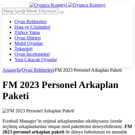
Oyun Rehberleri
Hata ve Çözümleri
Türkçe Yama
Oyun Hileleri
Mobil Oyunlar
Teknoloji
Oyun İncelemeleri
Yeni Çıkacak Oyunlar
Anasayfa
/
Oyun Rehberleri
/
FM 2023 Personel Arkaplan Paketi
FM 2023 Personel Arkaplan
Paketi
Football Manager’in orijinal arkaplanından sıkıldıysanız özenle
seçilmiş arkaplanlardan oluşan mod paketlerini deneyebilirsiniz.
FM
2023 personel arkaplan paketi
ile dünya futbolunun en tanındık