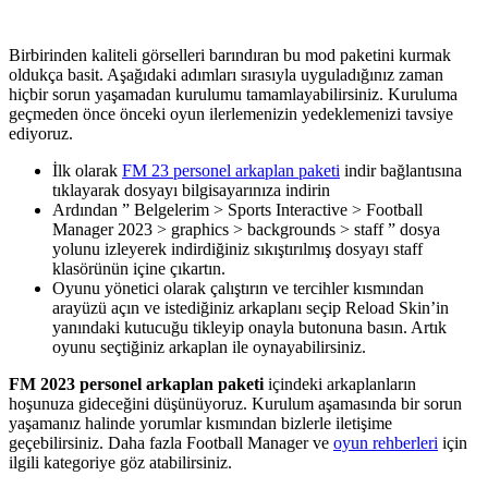
Birbirinden kaliteli görselleri barındıran bu mod paketini kurmak
oldukça basit. Aşağıdaki adımları sırasıyla uyguladığınız zaman
hiçbir sorun yaşamadan kurulumu tamamlayabilirsiniz. Kuruluma
geçmeden önce önceki oyun ilerlemenizin yedeklemenizi tavsiye
ediyoruz.
İlk olarak
FM 23 personel arkaplan paketi
indir bağlantısına
tıklayarak dosyayı bilgisayarınıza indirin
Ardından ” Belgelerim > Sports Interactive > Football
Manager 2023 > graphics > backgrounds > staff ” dosya
yolunu izleyerek indirdiğiniz sıkıştırılmış dosyayı staff
klasörünün içine çıkartın.
Oyunu yönetici olarak çalıştırın ve tercihler kısmından
arayüzü açın ve istediğiniz arkaplanı seçip Reload Skin’in
yanındaki kutucuğu tikleyip onayla butonuna basın. Artık
oyunu seçtiğiniz arkaplan ile oynayabilirsiniz.
FM 2023 personel arkaplan paketi
içindeki arkaplanların
hoşunuza gideceğini düşünüyoruz. Kurulum aşamasında bir sorun
yaşamanız halinde yorumlar kısmından bizlerle iletişime
geçebilirsiniz. Daha fazla Football Manager ve
oyun rehberleri
için
ilgili kategoriye göz atabilirsiniz.