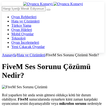
Oyun Rehberleri
Hata ve Çözümleri
Türkçe Yama
Oyun Hileleri
Mobil Oyunlar
Teknoloji
Oyun İncelemeleri
Yeni Çıkacak Oyunlar
Anasayfa
/
Hata ve Çözümleri
/
FiveM Ses Sorunu Çözümü Nedir?
FiveM Ses Sorunu Çözümü
Nedir?
Rol yaparken bir anda sesin gitmesi oldukça kötü bir durum
olabiliyor.
FiveM
sunucularında oynarken kimi zaman karşıdaki
oyuncunun sesini duyamayabilir veya
mikrofon sorunu
nedeniyle