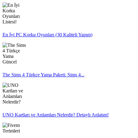
En İyi PC Korku Oyunları (30 Kaliteli Yapım)
The Sims 4 Türkçe Yama Paketi: Sims 4...
UNO Kartları ve Anlamları Nelerdir? Detaylı Anlatım!