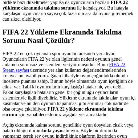
birlikte bazı düzeltmeler yapılsa da oyuncuların bazıları
FIFA 22
yükleme ekranında takılma sorunu
ile karşılaşıyor. Bu hatayla
karşılaşan oyuncuların sayısı çok fazla olmasa da oyuna girememek
can sıkıcı olabiliyor.
FIFA 22 Yükleme Ekranında Takılma
Sorunu Nasıl Çözülür?
FIFA 22 en çok oynanan spor oyunları arasında yer alıyor.
Oyuncuların FIFA 22’ye olan ilgilerinin nedeni oyunun genel
anlamda sorunsuz ve istenileni veriyor oluşudur. Bunu
FIFA 22
Steam sayfası
üzerinde yer alan kullanıcı değerlendirmelerinden
kolayca anlayabiliyoruz. Şuan itibariyle oyun çoğunlukla olumlu
inceleme puanına sahip. Bunun böyle olmasında oyun içeriğinin de
etkisi var. Tabi ki oyuncuların karşılaştığı hatalar hiç yok değil.
Fakat karşılaşılan hataların genel bir çoğunluğu oyuncuların
sistemleriyle ilgili diyebiliriz. Yükleme ekranında takılmalar, oyun içi
kasmalar ve aniden oyunun kapanması gibi sorunlar çok nadir de
olsa ortaya çıkabiliyor.
FIFA 22 yükleme ekranında takılma
sorunu
için yapabilecekleriniz aşağıda yer almaktadır.
Açılış ekranında kalma sorunu genellikle oyun dosyaları eksik veya
hatalı olduğu durumlarda yaşanabiliyor. Böyle bir durumda
yapmanız gerek şey oyunu indirdiğiniz platform üzerinden oyun