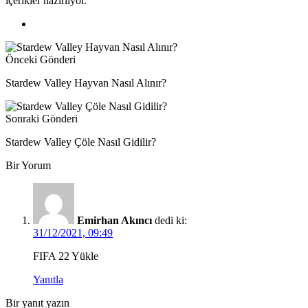
içerikler hazırlıyor.
Önceki Gönderi
Stardew Valley Hayvan Nasıl Alınır?
Sonraki Gönderi
Stardew Valley Çöle Nasıl Gidilir?
Bir Yorum
Emirhan Akıncı
dedi ki:
31/12/2021, 09:49
FIFA 22 Yükle
Yanıtla
Bir yanıt yazın