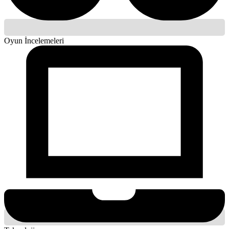
Oyun İncelemeleri