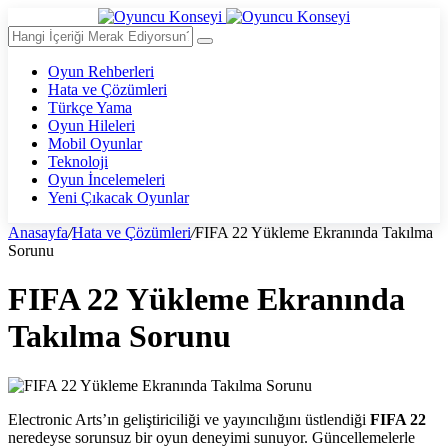
Oyun Rehberleri
Hata ve Çözümleri
Türkçe Yama
Oyun Hileleri
Mobil Oyunlar
Teknoloji
Oyun İncelemeleri
Yeni Çıkacak Oyunlar
Anasayfa
/
Hata ve Çözümleri
/
FIFA 22 Yükleme Ekranında Takılma
Sorunu
FIFA 22 Yükleme Ekranında
Takılma Sorunu
Electronic Arts’ın geliştiriciliği ve yayıncılığını üstlendiği
FIFA 22
neredeyse sorunsuz bir oyun deneyimi sunuyor. Güncellemelerle