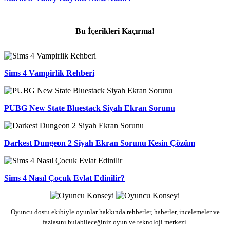
Bu İçerikleri Kaçırma!
Sims 4 Vampirlik Rehberi
PUBG New State Bluestack Siyah Ekran Sorunu
Darkest Dungeon 2 Siyah Ekran Sorunu Kesin Çözüm
Sims 4 Nasıl Çocuk Evlat Edinilir?
Oyuncu dostu ekibiyle oyunlar hakkında rehberler, haberler, incelemeler ve
fazlasını bulabileceğiniz oyun ve teknoloji merkezi.