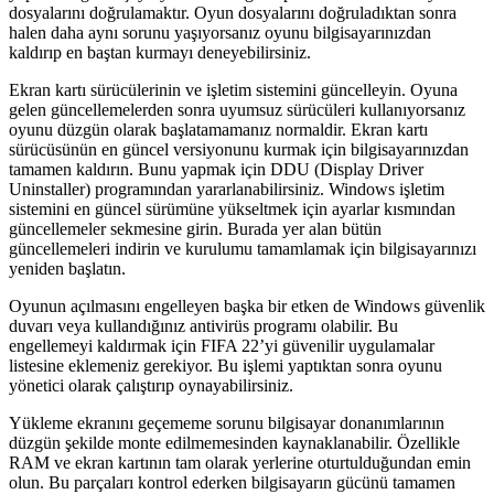
dosyalarını doğrulamaktır. Oyun dosyalarını doğruladıktan sonra
halen daha aynı sorunu yaşıyorsanız oyunu bilgisayarınızdan
kaldırıp en baştan kurmayı deneyebilirsiniz.
Ekran kartı sürücülerinin ve işletim sistemini güncelleyin. Oyuna
gelen güncellemelerden sonra uyumsuz sürücüleri kullanıyorsanız
oyunu düzgün olarak başlatamamanız normaldir. Ekran kartı
sürücüsünün en güncel versiyonunu kurmak için bilgisayarınızdan
tamamen kaldırın. Bunu yapmak için DDU (Display Driver
Uninstaller) programından yararlanabilirsiniz. Windows işletim
sistemini en güncel sürümüne yükseltmek için ayarlar kısmından
güncellemeler sekmesine girin. Burada yer alan bütün
güncellemeleri indirin ve kurulumu tamamlamak için bilgisayarınızı
yeniden başlatın.
Oyunun açılmasını engelleyen başka bir etken de Windows güvenlik
duvarı veya kullandığınız antivirüs programı olabilir. Bu
engellemeyi kaldırmak için FIFA 22’yi güvenilir uygulamalar
listesine eklemeniz gerekiyor. Bu işlemi yaptıktan sonra oyunu
yönetici olarak çalıştırıp oynayabilirsiniz.
Yükleme ekranını geçememe sorunu bilgisayar donanımlarının
düzgün şekilde monte edilmemesinden kaynaklanabilir. Özellikle
RAM ve ekran kartının tam olarak yerlerine oturtulduğundan emin
olun. Bu parçaları kontrol ederken bilgisayarın gücünü tamamen