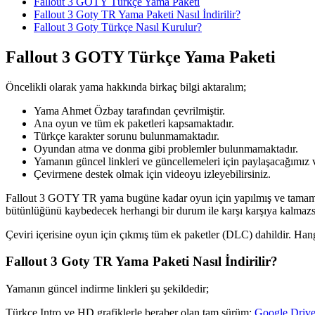
Fallout 3 GOTY Türkçe Yama Paketi
Fallout 3 Goty TR Yama Paketi Nasıl İndirilir?
Fallout 3 Goty Türkçe Nasıl Kurulur?
Fallout 3 GOTY Türkçe Yama Paketi
Öncelikli olarak yama hakkında birkaç bilgi aktaralım;
Yama Ahmet Özbay tarafından çevrilmiştir.
Ana oyun ve tüm ek paketleri kapsamaktadır.
Türkçe karakter sorunu bulunmamaktadır.
Oyundan atma ve donma gibi problemler bulunmamaktadır.
Yamanın güncel linkleri ve güncellemeleri için paylaşacağımız v
Çevirmene destek olmak için videoyu izleyebilirsiniz.
Fallout 3 GOTY TR yama bugüne kadar oyun için yapılmış ve tamamı %
bütünlüğünü kaybedecek herhangi bir durum ile karşı karşıya kalmazs
Çeviri içerisine oyun için çıkmış tüm ek paketler (DLC) dahildir. Han
Fallout 3 Goty TR Yama Paketi Nasıl İndirilir?
Yamanın güncel indirme linkleri şu şekildedir;
Türkçe Intro ve HD grafiklerle beraber olan tam sürüm:
Google Drive