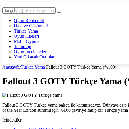
Oyun Rehberleri
Hata ve Çözümleri
Türkçe Yama
Oyun Hileleri
Mobil Oyunlar
Teknoloji
Oyun İncelemeleri
Yeni Çıkacak Oyunlar
Anasayfa
/
Türkçe Yama
/
Fallout 3 GOTY Türkçe Yama (%100)
Fallout 3 GOTY Türkçe Yama 
Fallout 3 GOTY Türkçe yama paketi ile karşınızdayız. Dünyayı esip k
of the Year Edition sürümü için %100 çeviriye sahip bir Türkçe yama 
İçindekiler