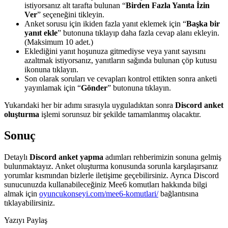
istiyorsanız alt tarafta bulunan “
Birden Fazla Yanıta İzin
Ver
” seçeneğini tikleyin.
Anket sorusu için ikiden fazla yanıt eklemek için “
Başka bir
yanıt ekle
” butonuna tıklayıp daha fazla cevap alanı ekleyin.
(Maksimum 10 adet.)
Eklediğini yanıt hoşunuza gitmediyse veya yanıt sayısını
azaltmak istiyorsanız, yanıtların sağında bulunan çöp kutusu
ikonuna tıklayın.
Son olarak soruları ve cevapları kontrol ettikten sonra anketi
yayınlamak için “
Gönder
” butonuna tıklayın.
Yukarıdaki her bir adımı sırasıyla uyguladıktan sonra
Discord anket
oluşturma
işlemi sorunsuz bir şekilde tamamlanmış olacaktır.
Sonuç
Detaylı
Discord anket yapma
adımları rehberimizin sonuna gelmiş
bulunmaktayız. Anket oluşturma konusunda sorunla karşılaşırsanız
yorumlar kısmından bizlerle iletişime geçebilirsiniz. Ayrıca Discord
sunucunuzda kullanabileceğiniz Mee6 komutları hakkında bilgi
almak için
oyuncukonseyi.com/mee6-komutlari/
bağlantısına
tıklayabilirsiniz.
Yazıyı Paylaş