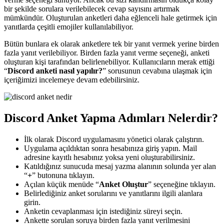
bir şekilde sorulara verilebilecek cevap sayısını artırmak
mümkündür. Oluşturulan anketleri daha eğlenceli hale getirmek için
yanıtlarda çeşitli emojiler kullanılabiliyor.
Bütün bunlara ek olarak anketlere tek bir yanıt vermek yerine birden
fazla yanıt verilebiliyor. Birden fazla yanıt verme seçeneği, anketi
oluşturan kişi tarafından belirlenebiliyor. Kullanıcıların merak ettiği
“
Discord anketi nasıl yapılır?
” sorusunun cevabına ulaşmak için
içeriğimizi incelemeye devam edebilirsiniz.
Discord Anket Yapma Adımları Nelerdir?
İlk olarak Discord uygulamasını yönetici olarak çalıştırın.
Uygulama açıldıktan sonra hesabınıza giriş yapın. Mail
adresine kayıtlı hesabınız yoksa yeni oluşturabilirsiniz.
Katıldığınız sunucuda mesaj yazma alanının solunda yer alan
“
+
” butonuna tıklayın.
Açılan küçük menüde “
Anket Oluştur
” seçeneğine tıklayın.
Belirlediğiniz anket sorularını ve yanıtlarını ilgili alanlara
girin.
Anketin cevaplanması için istediğiniz süreyi seçin.
Ankette sorulan soruya birden fazla yanıt verilmesini