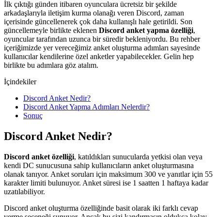
İlk çıktığı günden itibaren oyunculara ücretsiz bir şekilde
arkadaşlarıyla iletişim kurma olanağı veren Discord, zaman
içerisinde güncellenerek çok daha kullanışlı hale getirildi. Son
güncellemeyle birlikte eklenen
Discord anket yapma özelliği
,
oyuncular tarafından uzunca bir süredir bekleniyordu. Bu rehber
içeriğimizde yer vereceğimiz anket oluşturma adımları sayesinde
kullanıcılar kendilerine özel anketler yapabilecekler. Gelin hep
birlikte bu adımlara göz atalım.
İçindekiler
Discord Anket Nedir?
Discord Anket Yapma Adımları Nelerdir?
Sonuç
Discord Anket Nedir?
Discord anket özelliği
, katıldıkları sunucularda yetkisi olan veya
kendi DC sunucusuna sahip kullanıcıların anket oluşturmasına
olanak tanıyor. Anket soruları için maksimum 300 ve yanıtlar için 55
karakter limiti bulunuyor. Anket süresi ise 1 saatten 1 haftaya kadar
uzatılabiliyor.
Discord anket oluşturma özelliğinde basit olarak iki farklı cevap
verme seçeneği sunuyor. Ancak bu sizi kandırmasın oldukça kolay