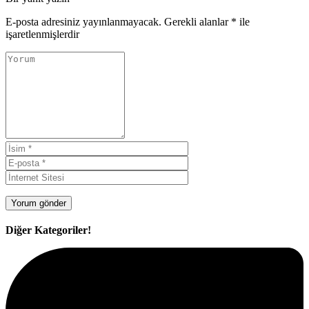
E-posta adresiniz yayınlanmayacak.
Gerekli alanlar
*
ile
işaretlenmişlerdir
Diğer Kategoriler!