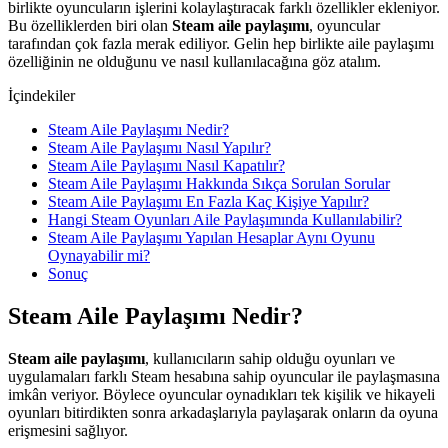
birlikte oyuncuların işlerini kolaylaştıracak farklı özellikler ekleniyor.
Bu özelliklerden biri olan
Steam aile paylaşımı
, oyuncular
tarafından çok fazla merak ediliyor. Gelin hep birlikte aile paylaşımı
özelliğinin ne olduğunu ve nasıl kullanılacağına göz atalım.
İçindekiler
Steam Aile Paylaşımı Nedir?
Steam Aile Paylaşımı Nasıl Yapılır?
Steam Aile Paylaşımı Nasıl Kapatılır?
Steam Aile Paylaşımı Hakkında Sıkça Sorulan Sorular
Steam Aile Paylaşımı En Fazla Kaç Kişiye Yapılır?
Hangi Steam Oyunları Aile Paylaşımında Kullanılabilir?
Steam Aile Paylaşımı Yapılan Hesaplar Aynı Oyunu
Oynayabilir mi?
Sonuç
Steam Aile Paylaşımı Nedir?
Steam aile paylaşımı
, kullanıcıların sahip olduğu oyunları ve
uygulamaları farklı Steam hesabına sahip oyuncular ile paylaşmasına
imkân veriyor. Böylece oyuncular oynadıkları tek kişilik ve hikayeli
oyunları bitirdikten sonra arkadaşlarıyla paylaşarak onların da oyuna
erişmesini sağlıyor.