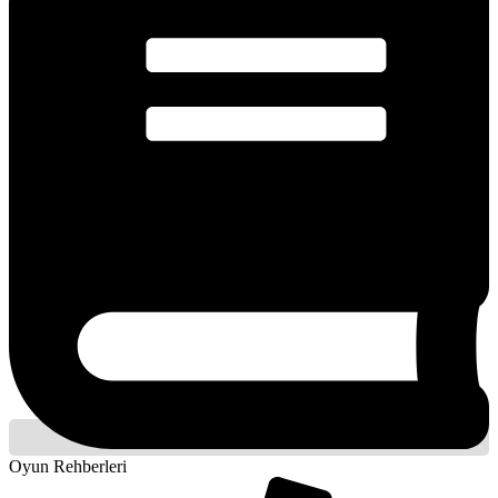
Oyun Rehberleri