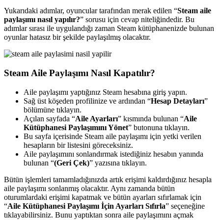
Yukarıdaki adımlar, oyuncular tarafından merak edilen “
Steam aile
paylaşımı nasıl yapılır?
” sorusu için cevap niteliğindedir. Bu
adımlar sırası ile uygulandığı zaman Steam kütüphanenizde bulunan
oyunlar hatasız bir şekilde paylaşılmış olacaktır.
Steam Aile Paylaşımı Nasıl Kapatılır?
Aile paylaşımı yaptığınız Steam hesabına giriş yapın.
Sağ üst köşeden profilinize ve ardından “
Hesap Detayları
”
bölümüne tıklayın.
Açılan sayfada “
Aile Ayarları
” kısmında bulunan “
Aile
Kütüphanesi Paylaşımını Yönet
” butonuna tıklayın.
Bu sayfa içerisinde Steam aile paylaşımı için yetki verilen
hesapların bir listesini göreceksiniz.
Aile paylaşımını sonlandırmak istediğiniz hesabın yanında
bulunan “
(Geri Çek)
” yazısına tıklayın.
Bütün işlemleri tamamladığınızda artık erişimi kaldırdığınız hesapla
aile paylaşımı sonlanmış olacaktır. Aynı zamanda bütün
oturumlardaki erişimi kapatmak ve bütün ayarları sıfırlamak için
“
Aile Kütüphanesi Paylaşımı İçin Ayarları Sıfırla
” seçeneğine
tıklayabilirsiniz. Bunu yaptıktan sonra aile paylaşımını açmak