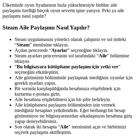
Ülkemizde oyun fiyatlarının hızla yükselmesiyle birlikte aile
paylaşımı özelliği birçok oyun severin işine yarıyor. Peki ya aile
paylaşımı nasıl yapılır?
Steam Aile Paylaşımı Nasıl Yapılır?
Steam uygulamasını yönetici olarak çalıştırın ve sol üstteki
“
Steam
” menüsüne tıklayın.
Açılan pencerede “
Ayarlar
” seçeneğine tıklayın.
Steam ayarları penceresinin sol tarafındaki “
Aile
” bölümüne
tıklayın.
“
Bu bilgisayara kütüphane paylaşımı için yetki ver
”
seçeneğini etkinleştirin.
Aile görünümü bölümünde paylaşmak istediğiniz oyunlar için
gerekli ayarları yapın.
Bir sorunla karşılaşıldığında hesabınıza erişebilmek için
kurtarma e-postası girin.
Aile hesabına erişilebilmesi için bir şifre belirleyin.
Aile kütüphanesi paylaşımı bölümünden izin vermek
istediğiniz hesapları yetkilendirin. Eğer herhangi bir hesap
görünmüyor ise bilgisayarınızdan arkadaşınızın hesabına giriş
yapıp deneyebilirsiniz.
Son olarak iki hesapta “
Aile
” menüsünü açın ve birbirinizi
seçerek paylaşımı aktifleştirin.