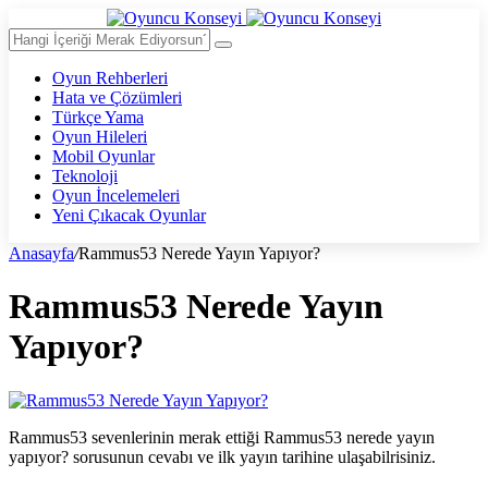
Oyun Rehberleri
Hata ve Çözümleri
Türkçe Yama
Oyun Hileleri
Mobil Oyunlar
Teknoloji
Oyun İncelemeleri
Yeni Çıkacak Oyunlar
Anasayfa
/
Rammus53 Nerede Yayın Yapıyor?
Rammus53 Nerede Yayın
Yapıyor?
Rammus53 sevenlerinin merak ettiği Rammus53 nerede yayın
yapıyor? sorusunun cevabı ve ilk yayın tarihine ulaşabilrisiniz.