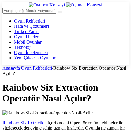
Oyun Rehberleri
Hata ve Çözümleri
Türkçe Yama
Oyun Hileleri
Mobil Oyunlar
Teknoloji
Oyun İncelemeleri
Yeni Çıkacak Oyunlar
Anasayfa
/
Oyun Rehberleri
/
Rainbow Six Extraction Operatör Nasıl
Açılır?
Rainbow Six Extraction
Operatör Nasıl Açılır?
Rainbow Six Extraction
içerisindeki Operatörler tüm tehlikeler ile
yüzleşecek deneyime sahip uzman kişilerdir. Oyunda ne zaman bir