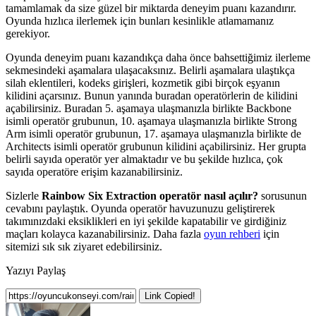
tamamlamak da size güzel bir miktarda deneyim puanı kazandırır.
Oyunda hızlıca ilerlemek için bunları kesinlikle atlamamanız
gerekiyor.
Oyunda deneyim puanı kazandıkça daha önce bahsettiğimiz ilerleme
sekmesindeki aşamalara ulaşacaksınız. Belirli aşamalara ulaştıkça
silah eklentileri, kodeks girişleri, kozmetik gibi birçok eşyanın
kilidini açarsınız. Bunun yanında buradan operatörlerin de kilidini
açabilirsiniz. Buradan 5. aşamaya ulaşmanızla birlikte Backbone
isimli operatör grubunun, 10. aşamaya ulaşmanızla birlikte Strong
Arm isimli operatör grubunun, 17. aşamaya ulaşmanızla birlikte de
Architects isimli operatör grubunun kilidini açabilirsiniz. Her grupta
belirli sayıda operatör yer almaktadır ve bu şekilde hızlıca, çok
sayıda operatöre erişim kazanabilirsiniz.
Sizlerle
Rainbow Six Extraction operatör nasıl açılır?
sorusunun
cevabını paylaştık. Oyunda operatör havuzunuzu geliştirerek
takımınızdaki eksiklikleri en iyi şekilde kapatabilir ve girdiğiniz
maçları kolayca kazanabilirsiniz. Daha fazla
oyun rehberi
için
sitemizi sık sık ziyaret edebilirsiniz.
Yazıyı Paylaş
Link Copied!