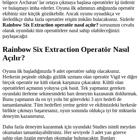
bölgece Archæan’ lar ortaya çıkmaya başlasa operatörler işi üstlenir
ve bulaşmayı imha ederler. Oyuna ilk adımınızı attığınızda operatör
ekibiniz size küçük gözükebilir. Ancak oyunu oynadıkça ve
ilerledikçe daha fazla operatöre erişim imkânı bulacaksınız. Sizlerle
Rainbow Six Extraction operatör nasıl açılır?
sorusunun cevabı
olarak oyundaki tüm operatörlere nasıl sahip olabileceğinizi
paylaşacağız
Rainbow Six Extraction Operatör Nasıl
Açılır?
Oyuna ilk başladığınızda 9 adet operatöre sahip olacaksınız.
Herkesin peşinde olduğu gizlilik uzmanı olan operatör Vigil ve diğer
birçok operatör ise kitli olarak karşınıza çıkacaktır. Kilitli olan
operatörleri açmanın yoluysa çok basit. Tek yapmanız gereken
oyundaki ilerleme sekmesindeki barı deneyim kazanarak doldurmak.
Bunu yapmanın da en iyi yolu bir görevdeki 3 ayrı hedefi de
tamamlamaktır. Tüm hedefleri yerine getirir ve ekibinizdeki herkesle
birlikte çıkmayı başarırsanız, oyun sonunda oldukça iyi bir miktarda
deneyim kazanırsınız.
Daha fazla deneyim kazanmak için oyundaki Studies isimli meydan
okumaları tamamlayabilirsiniz. Her seviyede 3 adet yan göreve
sahip olan özgün meydan okumalar bulunacaktır. Bunları