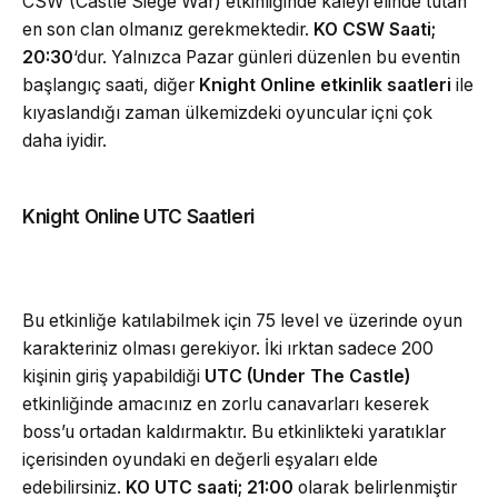
CSW (Castle Siege War) etkinliğinde kaleyi elinde tutan
en son clan olmanız gerekmektedir.
KO CSW Saati;
20:30
‘dur. Yalnızca Pazar günleri düzenlen bu eventin
başlangıç saati, diğer
Knight Online etkinlik saatleri
ile
kıyaslandığı zaman ülkemizdeki oyuncular içni çok
daha iyidir.
Knight Online UTC Saatleri
Bu etkinliğe katılabilmek için 75 level ve üzerinde oyun
karakteriniz olması gerekiyor. İki ırktan sadece 200
kişinin giriş yapabildiği
UTC (Under The Castle)
etkinliğinde amacınız en zorlu canavarları keserek
boss’u ortadan kaldırmaktır. Bu etkinlikteki yaratıklar
içerisinden oyundaki en değerli eşyaları elde
edebilirsiniz.
KO UTC saati; 21:00
olarak belirlenmiştir