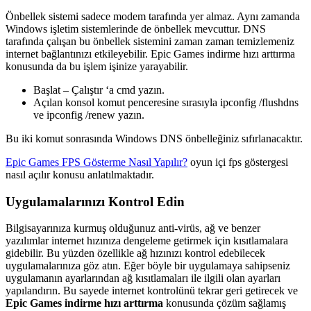
Önbellek sistemi sadece modem tarafında yer almaz. Aynı zamanda
Windows işletim sistemlerinde de önbellek mevcuttur. DNS
tarafında çalışan bu önbellek sistemini zaman zaman temizlemeniz
internet bağlantınızı etkileyebilir. Epic Games indirme hızı arttırma
konusunda da bu işlem işinize yarayabilir.
Başlat – Çalıştır ‘a cmd yazın.
Açılan konsol komut penceresine sırasıyla ipconfig /flushdns
ve ipconfig /renew yazın.
Bu iki komut sonrasında Windows DNS önbelleğiniz sıfırlanacaktır.
Epic Games FPS Gösterme Nasıl Yapılır?
oyun içi fps göstergesi
nasıl açılır konusu anlatılmaktadır.
Uygulamalarınızı Kontrol Edin
Bilgisayarınıza kurmuş olduğunuz anti-virüs, ağ ve benzer
yazılımlar internet hızınıza dengeleme getirmek için kısıtlamalara
gidebilir. Bu yüzden özellikle ağ hızınızı kontrol edebilecek
uygulamalarınıza göz atın. Eğer böyle bir uygulamaya sahipseniz
uygulamanın ayarlarından ağ kısıtlamaları ile ilgili olan ayarları
yapılandırın. Bu sayede internet kontrolünü tekrar geri getirecek ve
Epic Games indirme hızı arttırma
konusunda çözüm sağlamış