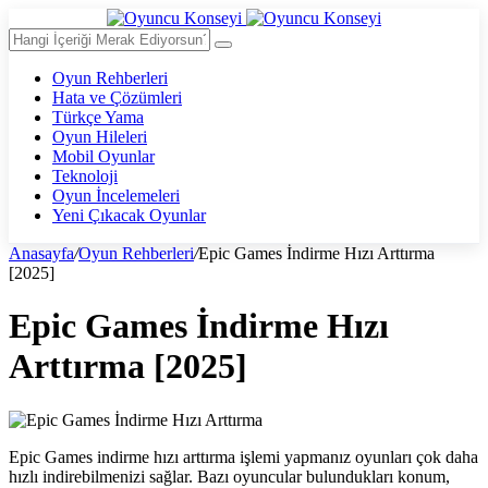
Oyun Rehberleri
Hata ve Çözümleri
Türkçe Yama
Oyun Hileleri
Mobil Oyunlar
Teknoloji
Oyun İncelemeleri
Yeni Çıkacak Oyunlar
Anasayfa
/
Oyun Rehberleri
/
Epic Games İndirme Hızı Arttırma
[2025]
Epic Games İndirme Hızı
Arttırma [2025]
Epic Games indirme hızı arttırma işlemi yapmanız oyunları çok daha
hızlı indirebilmenizi sağlar. Bazı oyuncular bulundukları konum,