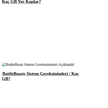
Kaç GB Yer Kaplar?
BattleBeasts Sistem Gereksinimleri | Kaç
GB?